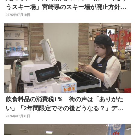
うスキー場」宮崎県のスキー場が廃止方針
で 大分
2026年07月10日
飲食料品の消費税1％ 街の声は「ありがた
い」「2年間限定でその後どうなる？」デパ
ートの反応は 大分
2026年07月31日