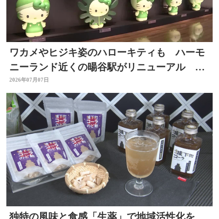
ワカメやヒジキ姿のハローキティも ハーモ
ニーランド近くの暘谷駅がリニューアル 大
分
2026年07月07日
独特の風味と食感「生薬」で地域活性化を