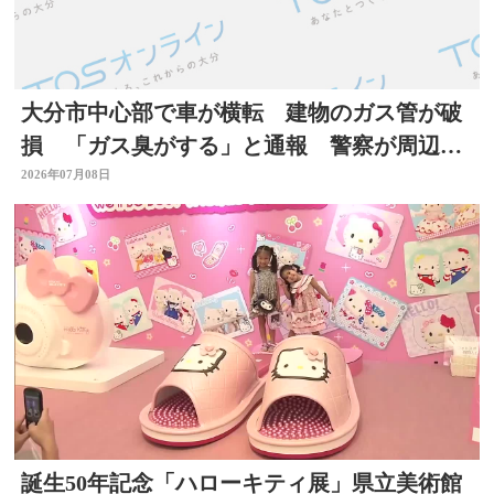
大分市中心部で車が横転 建物のガス管が破
損 「ガス臭がする」と通報 警察が周辺で
一時交通規制
2026年07月08日
誕生50年記念「ハローキティ展」県立美術館