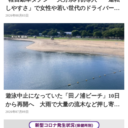
しやすさ」で女性や若い世代のドライバー確
保へ
2026年08月03日
遊泳中止になっていた「田ノ浦ビーチ」10日
から再開へ 大雨で大量の流木など押し寄せ
る 大分
2026年07月09日