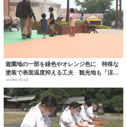
遊園地の一部を緑色やオレンジ色に 特殊な
塗装で表面温度抑える工夫 観光地も「涼」
PRで集客図る 大分
2026年07月21日