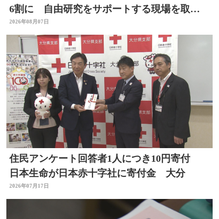
6割に 自由研究をサポートする現場を取
材 スタジオで「割れないシャボン玉」づく
2026年08月07日
りも
住民アンケート回答者1人につき10円寄付
日本生命が日本赤十字社に寄付金 大分
2026年07月17日