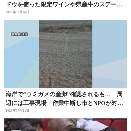
ドウを使った限定ワインや県産牛のステーキ
など 大分
2026年08月06日
海岸で“ウミガメの産卵”確認されるも… 周
辺には工事現場 作業中断し市とNPOが対応
を協議 大分
2026年07月21日