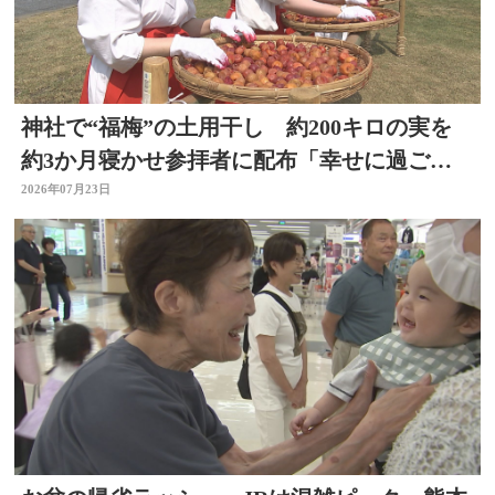
神社で“福梅”の土用干し 約200キロの実を
約3か月寝かせ参拝者に配布「幸せに過ごせ
るように」大分
2026年07月23日