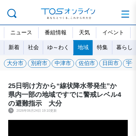
ニュース
番組情報
天気
イベント
新着
社会
ゆ～わく
地域
特集
暮らし
大分市
別府市
中津市
佐伯市
日田市
宇
25日明け方から“線状降水帯発生”か
県内一部の地域ですでに警戒レベル4
の避難指示 大分
2026年06月24日 19:10更新