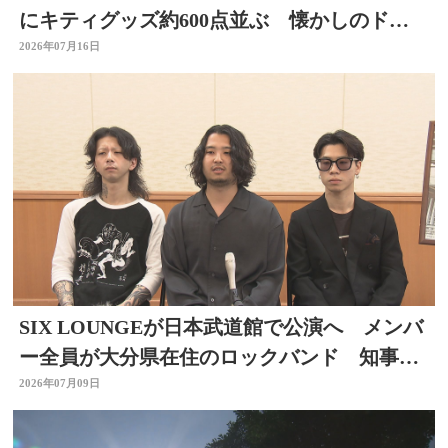
にキティグッズ約600点並ぶ 懐かしのドラ
イヤーなど 大分
2026年07月16日
SIX LOUNGEが日本武道館で公演へ メンバ
ー全員が大分県在住のロックバンド 知事を
表敬
2026年07月09日