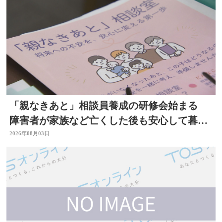
「親なきあと」相談員養成の研修会始まる
障害者が家族など亡くした後も安心して暮ら
せるように 大分
2026年08月03日