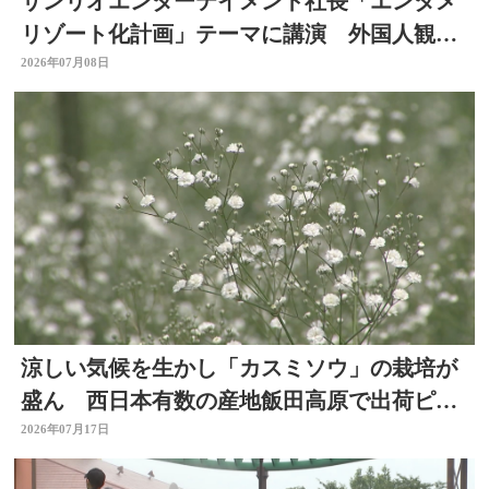
サンリオエンターテイメント社長「エンタメ
リゾート化計画」テーマに講演 外国人観光
客の呼び込みも 大分
2026年07月08日
涼しい気候を生かし「カスミソウ」の栽培が
盛ん 西日本有数の産地飯田高原で出荷ピー
ク 大分県九重町
2026年07月17日