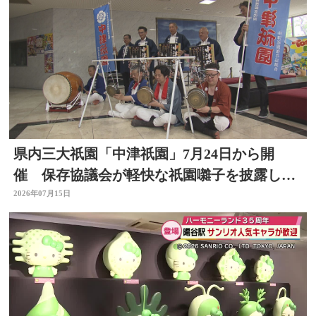
県内三大祇園「中津祇園」7月24日から開
催 保存協議会が軽快な祇園囃子を披露し祭
りをPR 大分
2026年07月15日