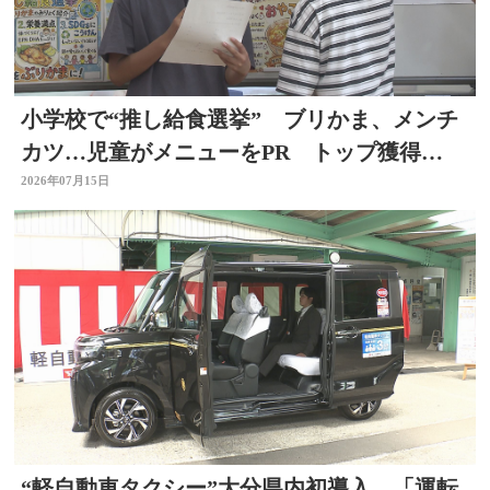
小学校で“推し給食選挙” ブリかま、メンチ
カツ…児童がメニューをPR トップ獲得
は？ 選挙を身近に
2026年07月15日
“軽自動車タクシー”大分県内初導入 「運転