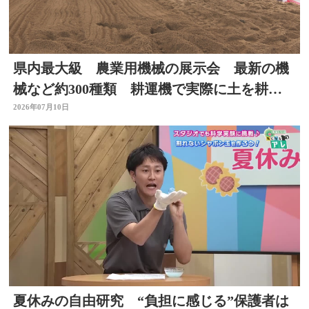
県内最大級 農業用機械の展示会 最新の機
械など約300種類 耕運機で実際に土を耕す
体験も 大分
2026年07月10日
夏休みの自由研究 “負担に感じる”保護者は