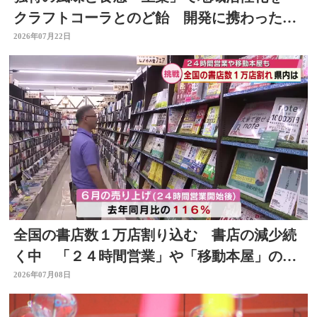
クラフトコーラとのど飴 開発に携わった薬
剤師の思いは 大分
2026年07月22日
全国の書店数１万店割り込む 書店の減少続
く中 「２４時間営業」や「移動本屋」の取
り組みも 大分
2026年07月08日