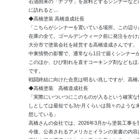
石油由来の「ナフサ」を原料とするシンナーなど
に訪れると…
◆高橋塗装 高橋道成社長
「こちらがシンナーを置いている場所。この辺り
在庫の全て。ゴールデンウィーク前に発注をかけ
大分市で塗装会社を経営する高橋道成さんです。
中東情勢の影響で、通常なら1日で届くシンナー
このほか、ひび割れを直すコーキング剤などもほ
です。
戦闘終結に向けた合意は明るい兆しですが、高橋
◆高橋塗装 高橋道成社長
「実際にいついつにこのものが入るという確実な
しとしては最短でも3か月くらいは我々のような
想している」
高橋さんの会社では、2026年3月から塗装工事
今後、公表されるアメリカとイランの覚書の内容