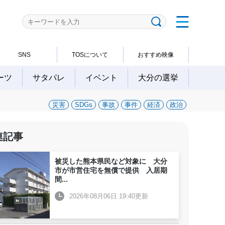
SNS
TOSについて
おすすめ映像
ーツ
サタパレ
イベント
大分の選挙
災害
SDGs
事故
事件
経済
政治
連記事
被災した熊本県民など対象に 大分
市が市営住宅を無償で提供 入居期
間
...
2026年08月06日 19:40更新