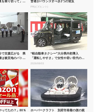
夏を乗り切って」大
営者がバランスすべき2つの背反
PR(ビズヒント)
分で支援広がる 県
“軽自動車タクシー”大分県内初導入
警は被災地のパトロ
「運転しやすさ」で女性や若い世代のド
ライバー...
2026/08/03
やってたの？」80％
ホーバークラフト 別府市発着の便の就