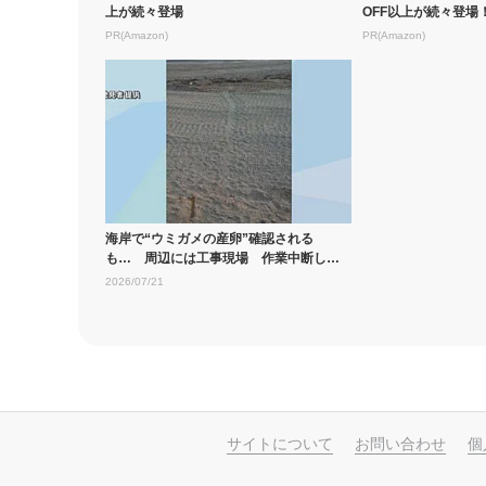
上が続々登場
OFF以上が続々登場！A
PR(Amazon)
PR(Amazon)
海岸で“ウミガメの産卵”確認される
も… 周辺には工事現場 作業中断し市
とNPOが...
2026/07/21
サイトについて
お問い合わせ
個