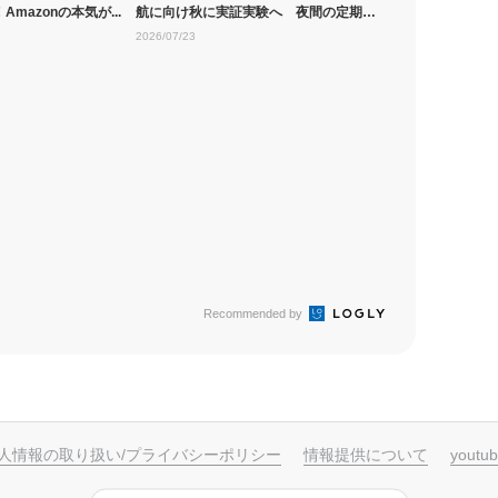
mazonの本気が...
航に向け秋に実証実験へ 夜間の定期便
運航は８...
2026/07/23
Recommended by
人情報の取り扱い/プライバシーポリシー
情報提供について
yout