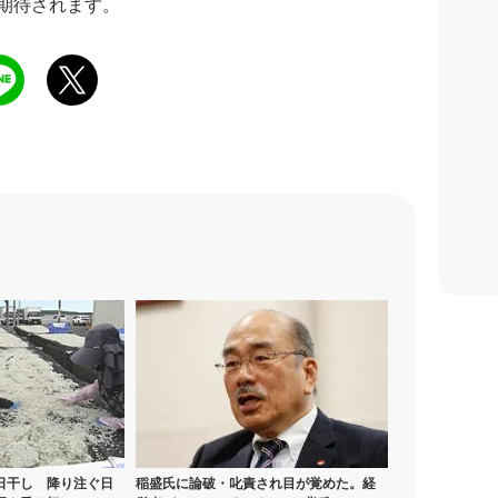
期待されます。
日干し 降り注ぐ日
稲盛氏に論破・叱責され目が覚めた。経