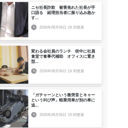
ニセ社長詐欺 被害免れた社長が手
口語る 経理担当者に振り込み急か
す
...
2026年08月06日 19:30更新
変わる会社員のランチ 街中に社員
食堂で食事代補助 オフィスに置き
型
...
2026年08月06日 19:30更新
「ガチャーンという衝突音とキャー
という叫び声」軽乗用車が別の車に
追
...
2026年08月06日 19:00更新