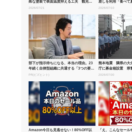
殊な塗装で表面温度抑える工夫 観光地
差しを利用「食べて
も「涼」...
分
2026/07/21
2026/07/10
部下が指示待ちになる、本当の理由。23
熊本地震 隣県の大
年続く自律型組織に共通する「3つの要
庁に募金箱設置 県
素」
ールのた...
PR(ビズヒント)
2026/07/30
Amazon今日も見逃せない！80%OFF以
「え、こんなセール