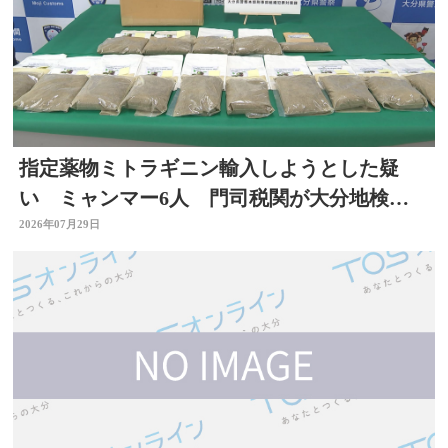
指定薬物ミトラギニン輸入しようとした疑
い ミャンマー6人 門司税関が大分地検に
告発 大分
2026年07月29日