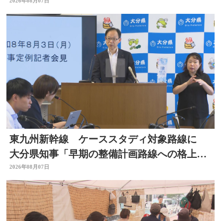
温泉届ける 大分
2026年08月07日
東九州新幹線 ケーススタディ対象路線に
大分県知事「早期の整備計画路線への格上げ
に期待」
2026年08月07日