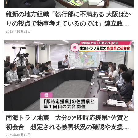
維新の地方組織「執行部に不満ある 大阪ばか
りの視点で物事考えているのでは」連立政権
誕生で 大分
2025年10月22日
南海トラフ地震 大分の“即時応援県”佐賀と
初会合 想定される被害状況の確認や支援実
績を共有
2025年10月16日