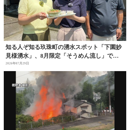
知る人ぞ知る玖珠町の湧水スポット「下園妙
見様湧水」、8月限定「そうめん流し」で涼
を求めて
2026年07月29日