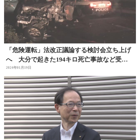
「危険運転」法改正議論する検討会立ち上げ
へ 大分で起きた194キロ死亡事故など受け
提言 大分
2024年01月19日