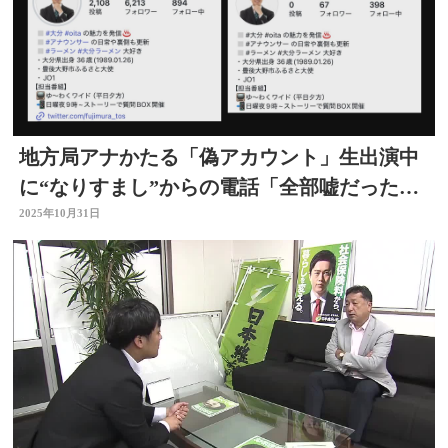
地方局アナかたる「偽アカウント」生出演中
に“なりすまし”からの電話「全部嘘だったん
だ」大分
2025年10月31日