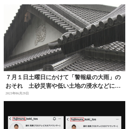
７月１日土曜日にかけて「警報級の大雨」の
おそれ 土砂災害や低い土地の浸水などに警
戒を
2023年06月29日