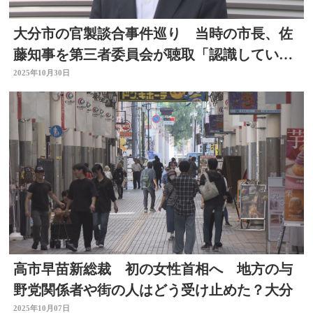
大分市の官製談合事件巡り 当時の市長、佐
藤知事を第三者委員会が聴取「認識していな
かったと答えた」
2025年10月30日
高市早苗新総裁 初の女性首相へ 地方の与
野党関係者や街の人はどう受け止めた？大分
2025年10月07日