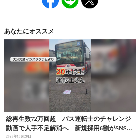
あなたにオススメ
総再生数72万回超 バス運転士のチャレンジ
動画で人手不足解消へ 新規採用6割がSNSき
っかけ 大分
2025年10月28日