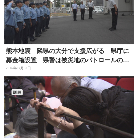
熊本地震 隣県の大分で支援広がる 県庁に
募金箱設置 県警は被災地のパトロールのた
め部隊を派遣
2026年07月30日