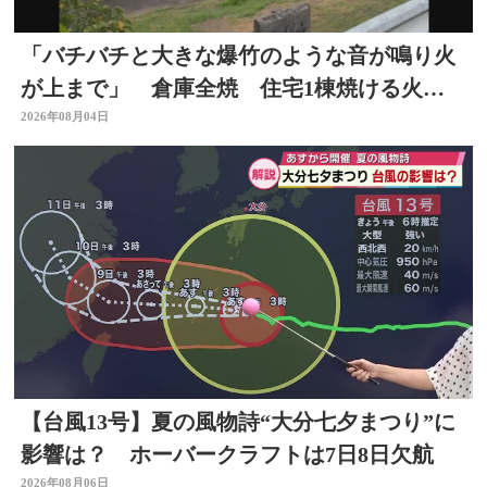
「バチバチと大きな爆竹のような音が鳴り火
が上まで」 倉庫全焼 住宅1棟焼ける火
事 大分
2026年08月04日
【台風13号】夏の風物詩“大分七夕まつり”に
影響は？ ホーバークラフトは7日8日欠航
2026年08月06日