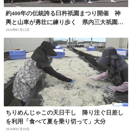
約400年の伝統誇る臼杵祇園まつり開催 神
輿と山車が勇壮に練り歩く 県内三大祇園の
１つ 大分
2026年07月12日
ちりめんじゃこの天日干し 降り注ぐ日差し
を利用「食べて夏を乗り切って」大分
2026年07月10日