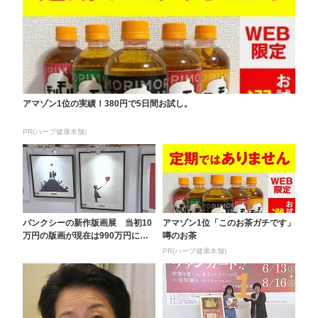
アマゾン1位の実績！380円で5日間お試し。
PR(ハーブ健康本舗)
バンクシーの新作版画展 当初10
アマゾン1位「このお茶ガチです」
万円の版画が現在は990万円に
噂のお茶
イオンパークプレ...
PR(ハーブ健康本舗)