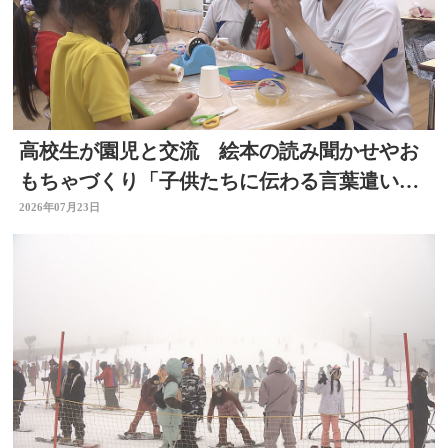
高校生が園児と交流 絵本の読み聞かせやお
もちゃづくり「子供たちに伝わる言葉遣いが
大切と思った」大分
2026年07月23日