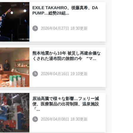
EXILE TAKAHIRO、後藤真希、DA
PUMP…総勢28組
...
2026年04月27日 18:30更新
熊本地震から10年 被災し再建余儀な
くされた湯布院の旅館の今 ”マ
...
2026年04月16日 19:10更新
原油高騰で様々な影響…フェリー減
便、医療製品の出荷制限、温泉施設
「
...
2026年04月08日 18:30更新