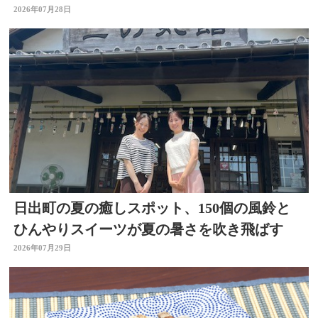
ころも
2026年07月28日
日出町の夏の癒しスポット、150個の風鈴と
ひんやりスイーツが夏の暑さを吹き飛ばす
2026年07月29日