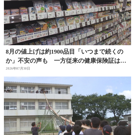
8月の値上げは約1900品目「いつまで続くの
か」不安の声も 一方従来の健康保険証は使
用不可に
2026年07月30日