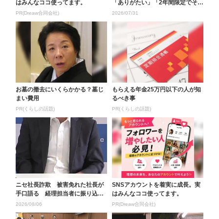
はみんなココ使ってます。
「ありがたい」「2年間限定でその
後どうなる？」デパ...
PR(Dreaw合同会社)
2026/07/31
お墓の撤去にいくらかかる？墓じ
もらえる年金25万円以下の人が知
まい費用
るべき事
PR(くらしの話題)
PR(くらしの話題)
ニセ社長詐欺 被害免れた社長が
SNSアカウントを着実に成長。実
手口語る 経理担当者に振り込み
はみんなココ使ってます。
急かすLINE 内容...
2026/08/06
PR(Dreaw合同会社)