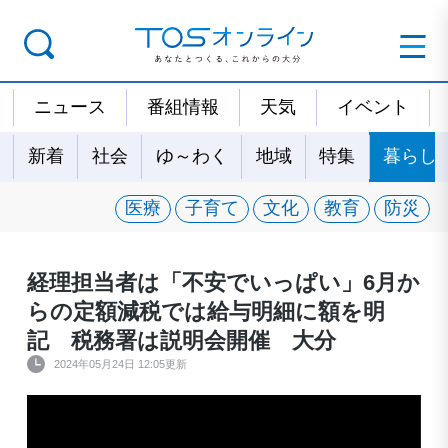
ニュース
番組情報
天気
イベント
新着
社会
ゆ～わく
地域
特集
暮らし
医療
子育て
文化
教育
防災
経理担当者は「不安でいっぱい」6月か
らの定額減税では給与明細に額を明
記 税務署は説明会開催 大分
2024年05月24日 12:05更新