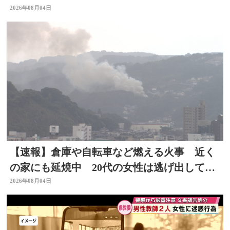
能性 大分
2026年08月04日
【速報】倉庫や自転車など燃える火事 近く
の家にも延焼中 20代の女性は逃げ出して無
事 大分
2026年08月04日