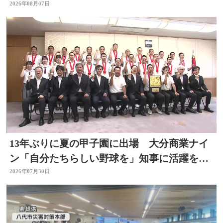
日まで
2026年08月07日
13年ぶりに夏の甲子園に出場 大分商業ナイ
ン「自分たちらしい野球を」知事に活躍を誓
う
2026年07月30日