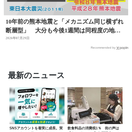
10年前の熊本地震と「メカニズム同じ横ずれ
断層型」 大分も今後1週間は同程度の地震
に注意
2026年07月29日
Recommended by
最新のニュース
SNSアカウントを着実に成長。実
飲食料品の消費税1％ 街の声は