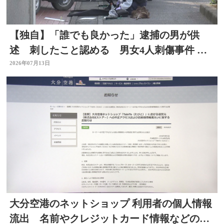
【独自】「誰でも良かった」逮捕の男が供
述 刺したこと認める 男女4人刺傷事件 被
害者と面識なし 大分
2026年07月13日
大分空港のネットショップ 利用者の個人情報
流出 名前やクレジットカード情報などの可