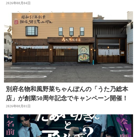
材した被災地 大分
2026年08月04日
別府名物和風野菜ちゃんぽんの「うた乃総本
店」が創業50周年記念でキャンペーン開催！
2026年08月01日