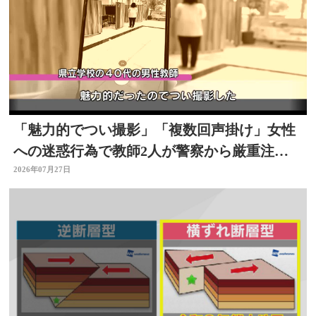
「魅力的でつい撮影」「複数回声掛け」女性
への迷惑行為で教師2人が警察から厳重注
意 文書訓告に 大分
2026年07月27日