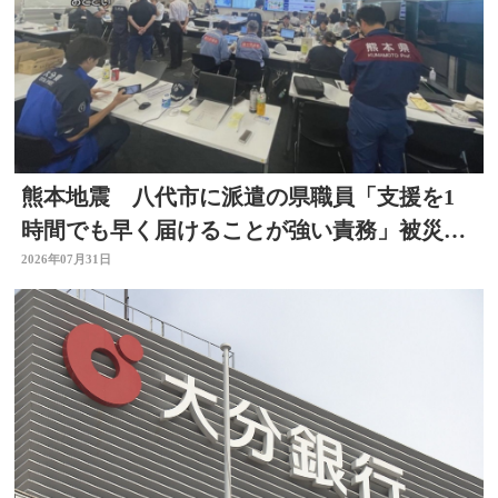
熊本地震 八代市に派遣の県職員「支援を1
時間でも早く届けることが強い責務」被災地
の状況語る 大分
2026年07月31日