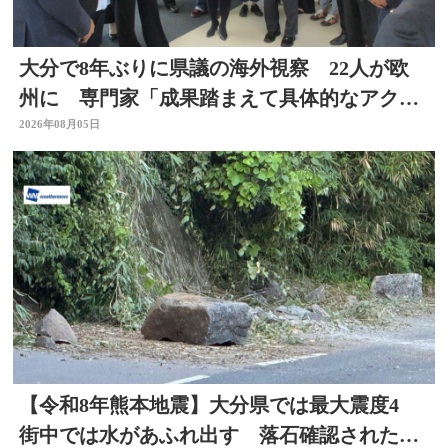
大分で8年ぶりに県議の海外視察 22人が欧
州に 専門家「成果踏まえて具体的なアクシ
ョン必要」
2026年08月05日
【令和8年熊本地震】大分県では最大震度4
街中では水があふれ出す 落石確認されたと