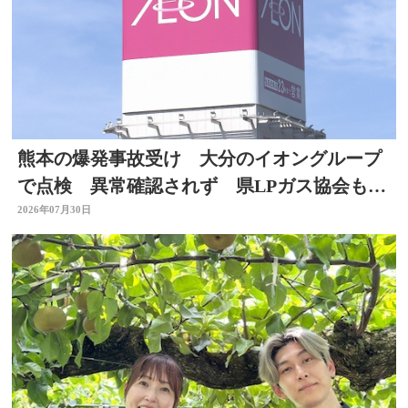
熊本の爆発事故受け 大分のイオングループ
で点検 異常確認されず 県LPガス協会も安
全点検を通知
2026年07月30日