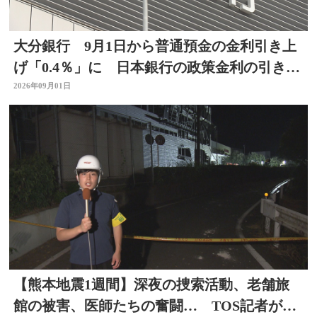
大分銀行 9月1日から普通預金の金利引き上
げ「0.4％」に 日本銀行の政策金利の引き上
げを受け
2026年09月01日
【熊本地震1週間】深夜の捜索活動、老舗旅
館の被害、医師たちの奮闘… TOS記者が取