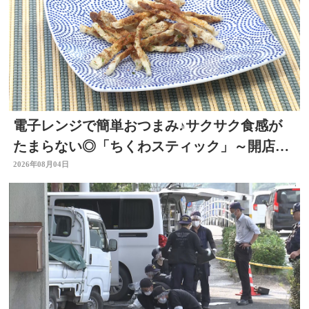
電子レンジで簡単おつまみ♪サクサク食感が
たまらない◎「ちくわスティック」～開店！
キッチン別府ちゃん～
2026年08月04日