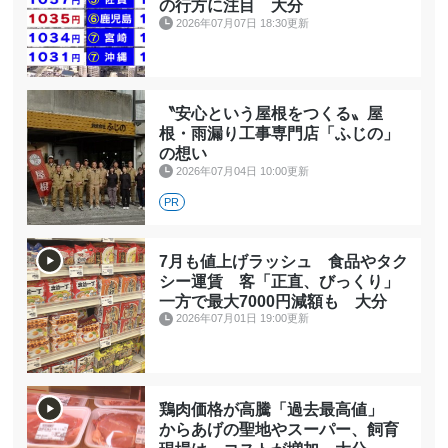
の行方に注目 大分
2026年07月07日 18:30更新
〝安心という屋根をつくる〟屋
根・雨漏り工事専門店「ふじの」
の想い
2026年07月04日 10:00更新
PR
7月も値上げラッシュ 食品やタク
シー運賃 客「正直、びっくり」
一方で最大7000円減額も 大分
2026年07月01日 19:00更新
鶏肉価格が高騰「過去最高値」
からあげの聖地やスーパー、飼育