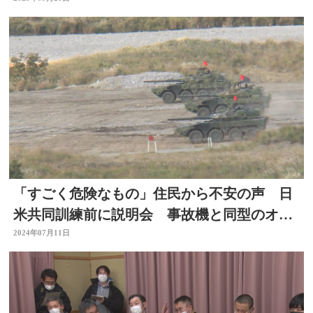
「すごく危険なもの」住民から不安の声 日
米共同訓練前に説明会 事故機と同型のオス
プレイ使用 大分
2024年07月11日