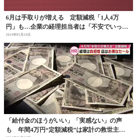
6月は手取りが増える 定額減税「1人4万
円」も…企業の経理担当者は「不安でいっぱ
い」大分
2024年05月24日
「給付金のほうがいい」「実感ない」の声
も 年間4万円“定額減税”は家計の救世主な