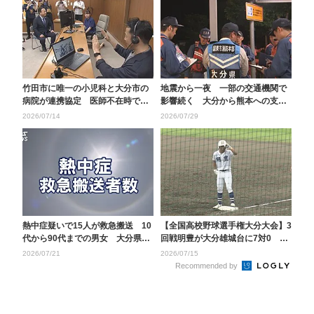
竹田市に唯一の小児科と大分市の
地震から一夜 一部の交通機関で
病院が連携協定 医師不在時でも
影響続く 大分から熊本への支援
オンライン診療が可能...
の動き加速【令和8年...
2026/07/14
2026/07/29
熱中症疑いで15人が救急搬送 10
【全国高校野球選手権大分大会】3
代から90代までの男女 大分県内
回戦明豊が大分雄城台に7対0 大
7地点で猛暑日
分上野丘は竹田に...
2026/07/21
2026/07/15
Recommended by