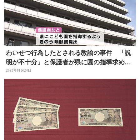
わいせつ行為したとされる教諭の事件 「説
明が不十分」と保護者が県に園の指導求める
嘆願書 大分
2023年01月24日