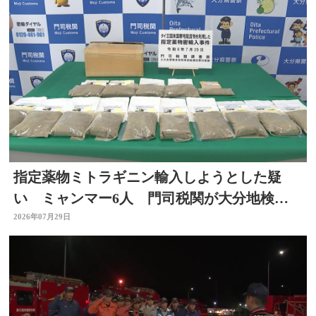
指定薬物ミトラギニン輸入しようとした疑
い ミャンマー6人 門司税関が大分地検に
告発 大分
2026年07月29日