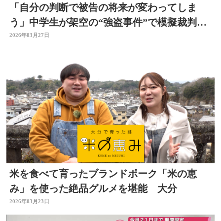
「自分の判断で被告の将来が変わってしま
う」中学生が架空の“強盗事件”で模擬裁判
仕組みを学ぶ 大分
2026年03月27日
米を食べて育ったブランドポーク「米の恵
み」を使った絶品グルメを堪能 大分
2026年03月23日