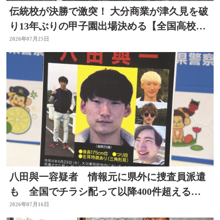
伝統校が決勝で激突！ 大分商業が津久見を破
り13年ぶりの甲子園出場決める【全国高校野
球大分大会】
2026年07月25日
八田與一容疑者 情報元に県外に捜査員派遣
も 全国でチラシ配って以降400件超える情
報 大分
2026年07月16日