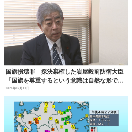
国旗損壊罪 採決棄権した岩屋毅前防衛大臣
「国旗を尊重するという意識は自然な形で育
まれるべきもの」大分
2026年07月11日