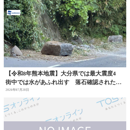
【令和8年熊本地震】大分県では最大震度4
街中では水があふれ出す 落石確認されたと
ころも
2026年07月28日