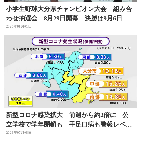
小学生野球大分県チャンピオン大会 組み合
わせ抽選会 8月29日開幕 決勝は9月6日
2026年08月01日
新型コロナ感染拡大 前週から約2倍に 公
立学校で学年閉鎖も 手足口病も警報レベル
上回る 大分
2026年07月08日