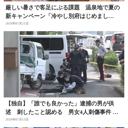
厳しい暑さで客足にぶる課題 温泉地で夏の
新キャンペーン「冷やし別府はじめまし
た」 冷たい足湯など設置
2026年07月21日
【独自】「誰でも良かった」逮捕の男が供
述 刺したこと認める 男女4人刺傷事件 被
害者と面識なし 大分
2026年07月13日