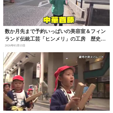
数か月先まで予約いっぱいの美容室＆フィン
ランド伝統工芸「ヒンメリ」の工房 歴史的
な街並みを歩く 大分
2026年03月13日