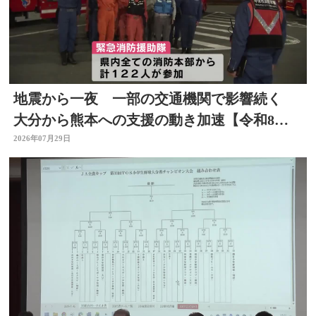
地震から一夜 一部の交通機関で影響続く
大分から熊本への支援の動き加速【令和8年
熊本地震】
2026年07月29日