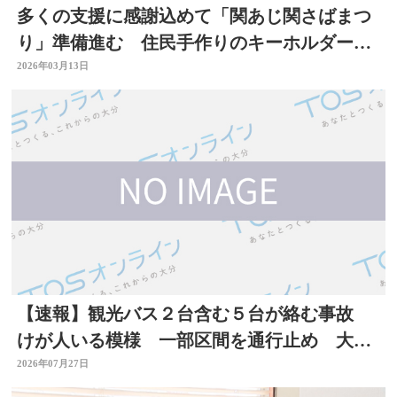
多くの支援に感謝込めて「関あじ関さばまつ
り」準備進む 住民手作りのキーホルダーも
無料配布 大分
2026年03月13日
【速報】観光バス２台含む５台が絡む事故
けが人いる模様 一部区間を通行止め 大分
自動車道
2026年07月27日