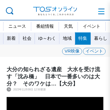
ニュース
番組情報
天気
イベント
新着
社会
ゆ～わく
地域
特集
暮らし
VR映像
イベント
大分の知られざる遺産 大水を受け流
す「沈み橋」 日本で一番多いのは大
分？ そのワケは…【大分】
2023年11月09日 12:50更新