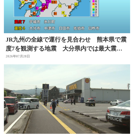
JR九州の全線で運行を見合わせ 熊本県で震
度7を観測する地震 大分県内では最大震度4
を観測
2026年07月28日