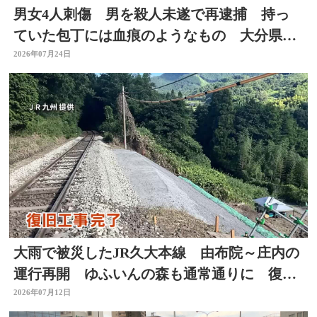
男女4人刺傷 男を殺人未遂で再逮捕 持っ
ていた包丁には血痕のようなもの 大分県佐
伯市
2026年07月24日
大雨で被災したJR久大本線 由布院～庄内の
運行再開 ゆふいんの森も通常通りに 復旧
工事完了 大分
2026年07月12日