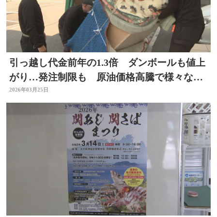
引っ越し代金前年の1.3倍 ダンボールも値上
がり…発注制限も 原油価格高騰で様々な影
響 大分
2026年03月25日