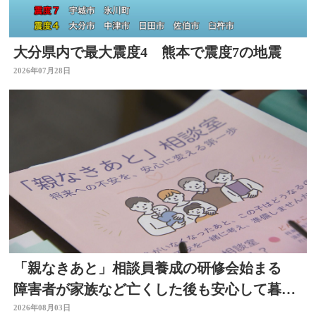
大分県内で最大震度4 熊本で震度7の地震
2026年07月28日
「親なきあと」相談員養成の研修会始まる
障害者が家族など亡くした後も安心して暮ら
せるように 大分
2026年08月03日