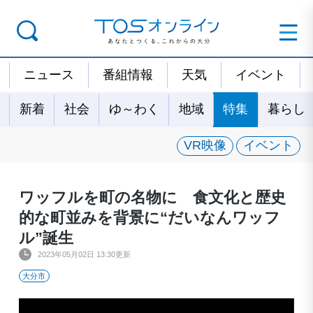
ニュース
番組情報
天気
イベント
新着
社会
ゆ～わく
地域
特集
暮らし
VR映像
イベント
ワッフルを町の名物に 食文化と歴史
的な町並みを背景に“だいなんワッフ
ル”誕生
2023年05月02日 13:30更新
大分市