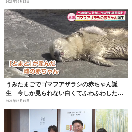
な街並みを歩く 大分
2026年03月13日
うみたまごでゴマフアザラシの赤ちゃん誕
生 今しか見られない白くてふわふわした姿
が人気に 大分
2026年03月10日