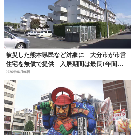
被災した熊本県民など対象に 大分市が市営
住宅を無償で提供 入居期間は最長1年間
【令和8年熊本地震】
2026年08月06日