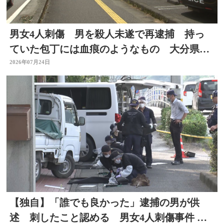
男女4人刺傷 男を殺人未遂で再逮捕 持っ
ていた包丁には血痕のようなもの 大分県佐
伯市
2026年07月24日
【独自】「誰でも良かった」逮捕の男が供
述 刺したこと認める 男女4人刺傷事件 被