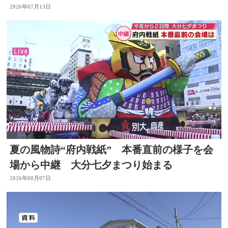
害者と面識なし 大分
2026年07月13日
夏の風物詩“府内戦紙” 本番直前の様子を会
場から中継 大分七夕まつり始まる
2026年08月07日