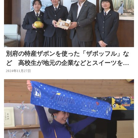
別府の特産ザボンを使った「ザボッフル」な
ど 高校生が地元の企業などとスイーツを開
発 大分
2024年11月27日