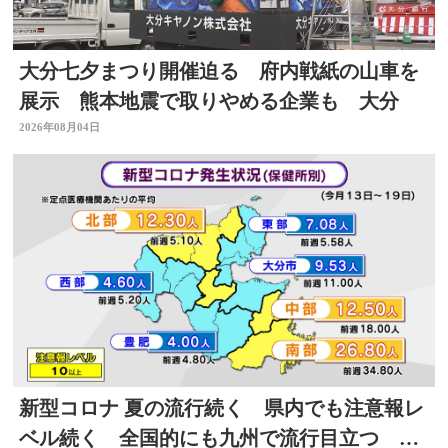
大分七夕まつり開催迫る 府内戦紙の山車を
展示 熊本地震で取りやめる企業も 大分
2026年08月04日
新型コロナ 夏の流行続く 県内でも注意報レ
ベル続く 全国的にも九州で流行目立つ 大