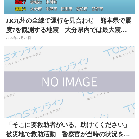
JR九州の全線で運行を見合わせ 熊本県で震
度7を観測する地震 大分県内では最大震度4
を観測
2026年07月28日
「そこに要救助者がいる、助けてください」
被災地で救助活動 警察官が当時の状況を語