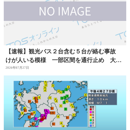
【速報】観光バス２台含む５台が絡む事故
けが人いる模様 一部区間を通行止め 大分
自動車道
2026年07月27日