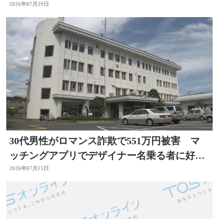
熊本地震】
2026年07月29日
30代男性がロマンス詐欺で551万円被害 マ
ッチングアプリでデザイナー名乗る者に好意
抱く 大分
2026年07月15日