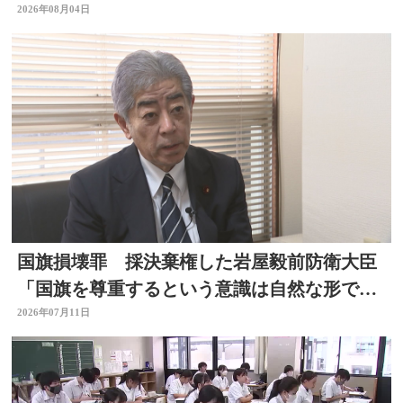
る 大分
2026年08月04日
国旗損壊罪 採決棄権した岩屋毅前防衛大臣
「国旗を尊重するという意識は自然な形で育
まれるべきもの」大分
2026年07月11日