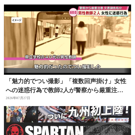
「魅力的でつい撮影」「複数回声掛け」女性
への迷惑行為で教師2人が警察から厳重注
意 文書訓告に 大分
2026年07月27日