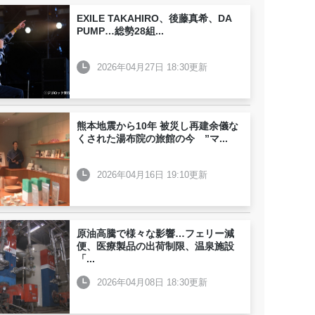
EXILE TAKAHIRO、後藤真希、DA
PUMP…総勢28組
...
2026年04月27日 18:30更新
熊本地震から10年 被災し再建余儀な
くされた湯布院の旅館の今 ”マ
...
2026年04月16日 19:10更新
原油高騰で様々な影響…フェリー減
便、医療製品の出荷制限、温泉施設
「
...
2026年04月08日 18:30更新