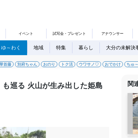
イベント
試写会・プレゼント
アナウンサー
ゆ～わく
地域
特集
暮らし
大分の未解決
華首藤
別府ちゃん
おのり
トク活
ウワサノ♡
おでかけ
ちゅ
関
」も巡る 火山が生み出した姫島