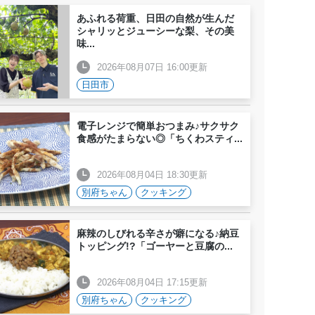
あふれる荷重、日田の自然が生んだ
シャリッとジューシーな梨、その美
味
...
2026年08月07日 16:00更新
日田市
電子レンジで簡単おつまみ♪サクサク
食感がたまらない◎「ちくわスティ
...
2026年08月04日 18:30更新
別府ちゃん
クッキング
麻辣のしびれる辛さが癖になる♪納豆
トッピング!?「ゴーヤーと豆腐の
...
2026年08月04日 17:15更新
別府ちゃん
クッキング