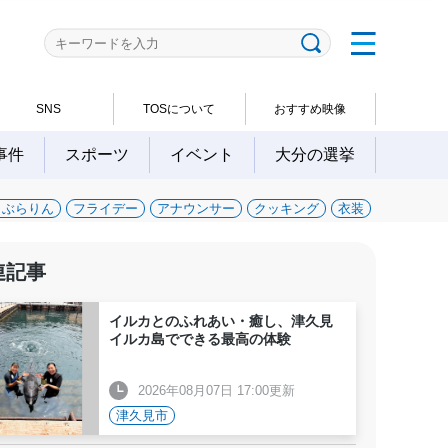
SNS
TOSについて
おすすめ映像
事件
スポーツ
イベント
大分の選挙
～ぶらりん
フライデー
アナウンサー
クッキング
衣装
連記事
イルカとのふれあい・癒し、津久見
イルカ島でできる最高の体験
2026年08月07日 17:00更新
津久見市