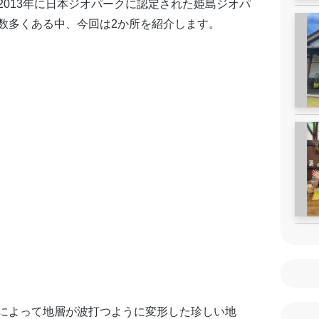
2013
年に日本ジオパークに認定された姫島ジオパ
数多くある中、今回は
2
か所を紹介します。
によって地層が波打つように変形した珍しい地