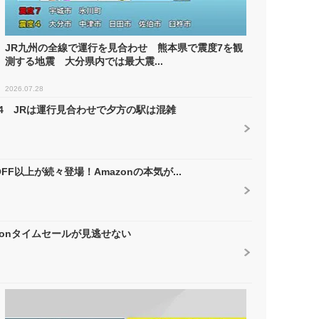
JR九州の全線で運行を見合わせ 熊本県で震度7を観
測する地震 大分県内では最大震...
2026.07.28
4 JRは運行見合わせで夕方の駅は混雑
F以上が続々登場！Amazonの本気が...
onタイムセールが見逃せない