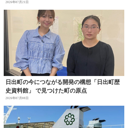
店！キッチン別府ちゃん～
2026年07月21日
日出町の今につながる開発の構想「日出町歴
史資料館」 で見つけた町の原点
2026年07月08日