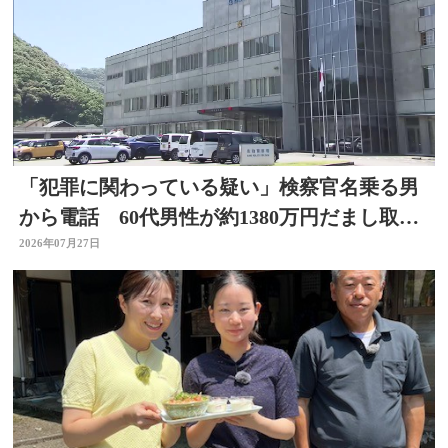
「犯罪に関わっている疑い」検察官名乗る男
から電話 60代男性が約1380万円だまし取ら
れる 大分
2026年07月27日