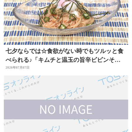
七夕ならでは☆食欲がない時でもツルッと食
べられる♪「キムチと温玉の旨辛ビビンそう
めん」 ～開店！キッチン別府ちゃん～
2026年07月07日