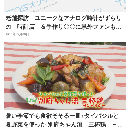
老舗探訪 ユニークなアナログ時計がずらり
の「時計店」＆手作り〇〇に県外ファンもい
る「酒店」 大分
2026年07月09日
暑い季節でも食欲そそる一皿♪タイバジルと
夏野菜を使った 別府ちゃん流「三杯鶏」～開