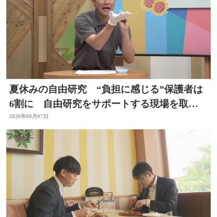
夏休みの自由研究 “負担に感じる”保護者は
6割に 自由研究をサポートする現場を取
材 スタジオで「割れないシャボン玉」づく
2026年08月07日
りも