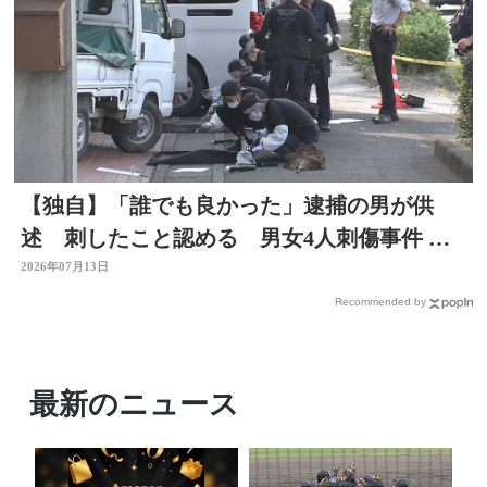
【独自】「誰でも良かった」逮捕の男が供
述 刺したこと認める 男女4人刺傷事件 被
害者と面識なし 大分
2026年07月13日
Recommended by
最新のニュース