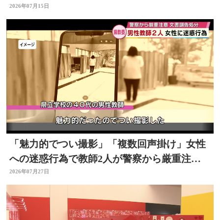
2026年07月15日
「魅力的でつい撮影」「複数回声掛け」女性
への迷惑行為で教師2人が警察から厳重注
意 文書訓告に 大分
2026年07月27日