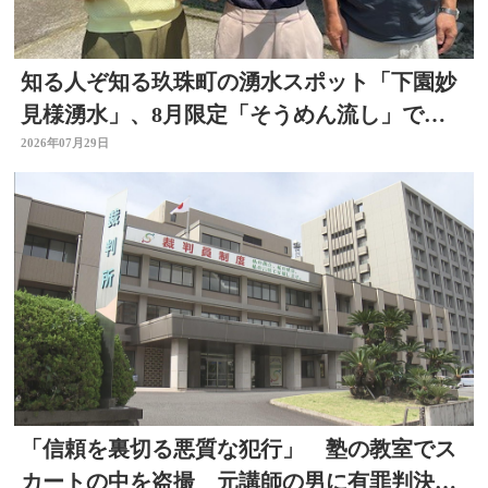
知る人ぞ知る玖珠町の湧水スポット「下園妙
見様湧水」、8月限定「そうめん流し」で涼
を求めて
2026年07月29日
「信頼を裏切る悪質な犯行」 塾の教室でス
カートの中を盗撮 元講師の男に有罪判決