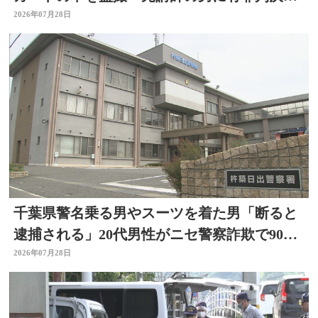
大分
2026年07月28日
千葉県警名乗る男やスーツを着た男「断ると
逮捕される」20代男性がニセ警察詐欺で90万
円被害 大分
2026年07月28日