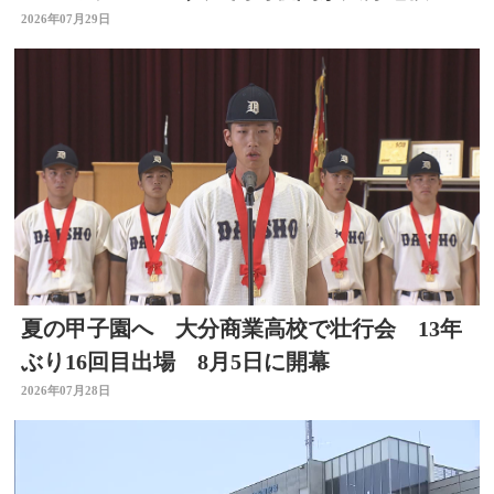
告発 大分
2026年07月29日
夏の甲子園へ 大分商業高校で壮行会 13年
ぶり16回目出場 8月5日に開幕
2026年07月28日