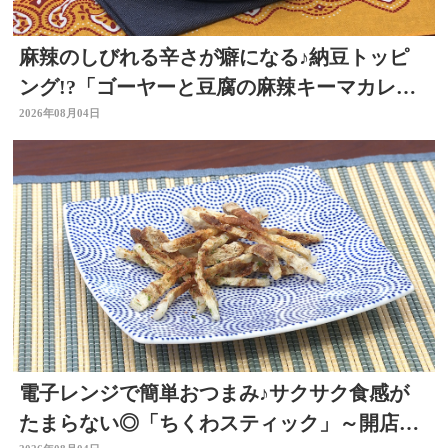
麻辣のしびれる辛さが癖になる♪納豆トッピ
ング!?「ゴーヤーと豆腐の麻辣キーマカレ
ー」～開店！キッチン別府ちゃん～
2026年08月04日
電子レンジで簡単おつまみ♪サクサク食感が
たまらない◎「ちくわスティック」～開店！