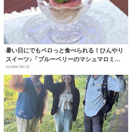
暑い日にでもペロっと食べられる！ひんやり
スイーツ♪「ブルーベリーのマシュマロミル
クアイス」 ～開店！キッチン別府ちゃん～
2026年07月07日