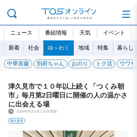
ニュース
番組情報
天気
イベント
新着
社会
ゆ～わく
地域
特集
暮らし
中華首藤
別府ちゃん
おのり
トク活
ウワサ
津久見市で１０年以上続く「つくみ朝
市」毎月第2日曜日に開催の人の温かさ
に出会える場
2026年05月13日 10:00更新
津久見市