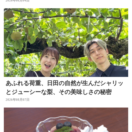
キッチン別府ちゃん～
2026年08月04日
あふれる荷重、日田の自然が生んだシャリッ
とジューシーな梨、その美味しさの秘密
2026年08月07日