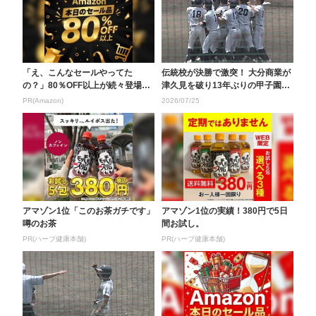
「え、こんなセールやってた
伝統校が決勝で激突！ 大分商業が
の？」80％OFF以上が続々登場！
津久見を破り13年ぶりの甲子園出
Amazonの本気が...
場決める【全国高...
PR(Amazon)
2026/07/25
アマゾン1位「このお茶ガチです」
アマゾン1位の実績！380円で5日
噂のお茶
間お試し。
PR(ハーブ健康本舗)
PR(ハーブ健康本舗)