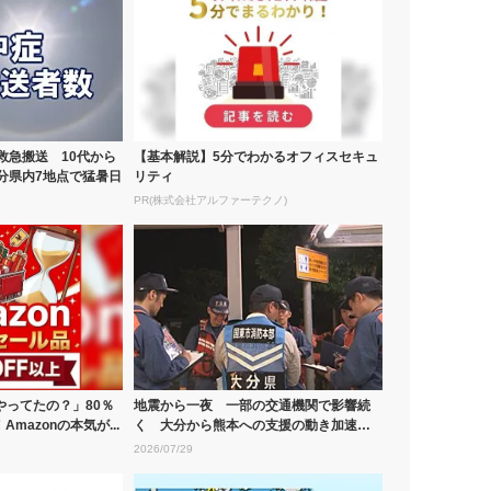
救急搬送 10代から
【基本解説】5分でわかるオフィスセキュ
分県内7地点で猛暑日
リティ
PR(株式会社アルファーテクノ)
やってたの？」80％
地震から一夜 一部の交通機関で影響続
mazonの本気が...
く 大分から熊本への支援の動き加速
【令和8年...
2026/07/29