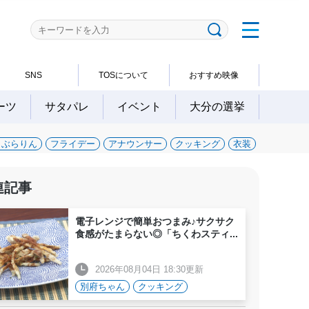
SNS
TOSについて
おすすめ映像
ーツ
サタパレ
イベント
大分の選挙
～ぶらりん
フライデー
アナウンサー
クッキング
衣装
連記事
電子レンジで簡単おつまみ♪サクサク
食感がたまらない◎「ちくわスティ
...
2026年08月04日 18:30更新
別府ちゃん
クッキング