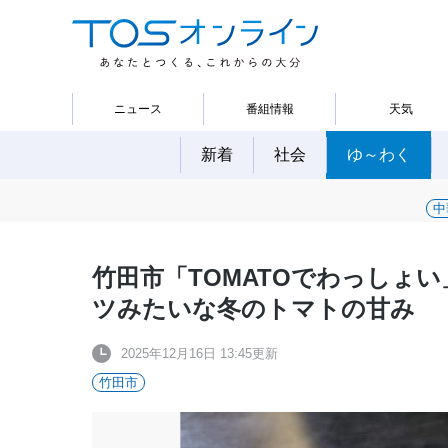
ニュース
番組情報
天気
新着
社会
ゆ～わく
中
竹田市「TOMATOでわっしょ
ツみたいな冬のトマトの甘み
2025年12月16日 13:45更新
竹田市