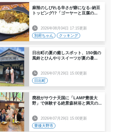
麻辣のしびれる辛さが癖になる♪納豆
トッピング!?「ゴーヤーと豆腐の
...
2026年08月04日 17:15更新
別府ちゃん
クッキング
日出町の夏の癒しスポット、150個の
風鈴とひんやりスイーツが夏の暑
...
2026年07月29日 15:00更新
日出町
廃校がサウナ天国に「LAMP豊後大
野」で体験する絶景森林浴と満天の
...
2026年07月29日 15:00更新
豊後大野市