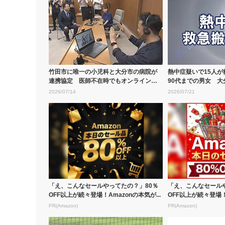
竹田市に唯一の小児科と大分市の病院が
熱中症疑いで15人が
連携協定 医師不在時でもオンライン診
90代までの男女 大
療が可能...
2026/07/14
2026/07/21
「え、こんなセールやってたの？」80％
「え、こんなセール
OFF以上が続々登場！Amazonの本気が...
OFF以上が続々登場！A
PR(Amazon)
PR(Amazon)