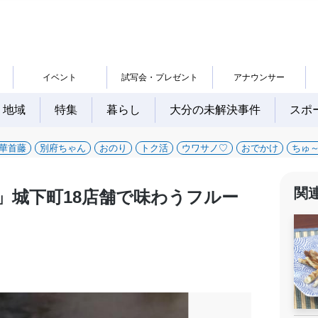
イベント
試写会・プレゼント
アナウンサー
地域
特集
暮らし
大分の未解決事件
スポ
華首藤
別府ちゃん
おのり
トク活
ウワサノ♡
おでかけ
ちゅ
関
い」城下町18店舗で味わうフルー