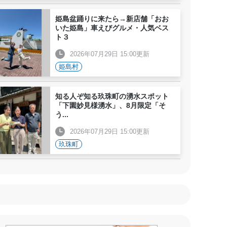
姫島盆踊りに来たら→新店舗「おお
いた姫島」車えびグルメ・人気ベス
ト３
2026年07月29日 15:00更新
姫島村
知る人ぞ知る玖珠町の湧水スポット
「下園妙見様湧水」、8月限定「そ
う
...
2026年07月29日 15:00更新
玖珠町