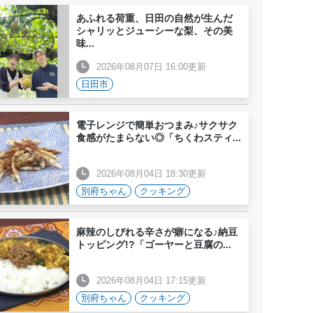
あふれる荷重、日田の自然が生んだ
シャリッとジューシーな梨、その美
味
...
2026年08月07日 16:00更新
日田市
電子レンジで簡単おつまみ♪サクサク
食感がたまらない◎「ちくわスティ
...
2026年08月04日 18:30更新
別府ちゃん
クッキング
麻辣のしびれる辛さが癖になる♪納豆
トッピング!?「ゴーヤーと豆腐の
...
2026年08月04日 17:15更新
別府ちゃん
クッキング