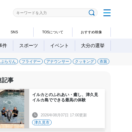
SNS
TOSについて
おすすめ映像
事件
スポーツ
イベント
大分の選挙
～ぶらりん
フライデー
アナウンサー
クッキング
衣装
連記事
イルカとのふれあい・癒し、津久見
イルカ島でできる最高の体験
2026年08月07日 17:00更新
津久見市