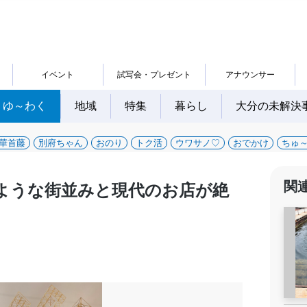
イベント
試写会・プレゼント
アナウンサー
ゆ～わく
地域
特集
暮らし
大分の未解決
華首藤
別府ちゃん
おのり
トク活
ウワサノ♡
おでかけ
ちゅ
関
ような街並みと現代のお店が絶