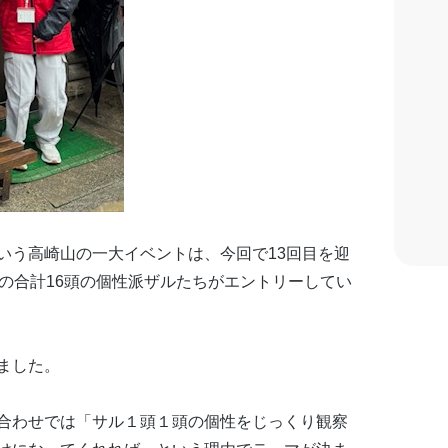
いう高崎山の一大イベントは、今回で
13
回目を迎
の合計
16
頭の個性派ザルたちがエントリーしてい
ました。
合わせでは「サル１頭１頭の個性をじっくり観察