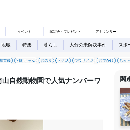
イベント
試写会・プレゼント
アナウンサー
地域
特集
暮らし
大分の未解決事件
スポ
華首藤
別府ちゃん
おのり
トク活
ウワサノ♡
おでかけ
ちゅ
関
崎山自然動物園で人気ナンバーワ