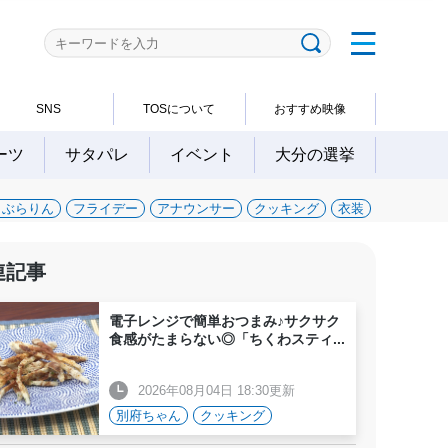
SNS
TOSについて
おすすめ映像
ーツ
サタパレ
イベント
大分の選挙
～ぶらりん
フライデー
アナウンサー
クッキング
衣装
連記事
電子レンジで簡単おつまみ♪サクサク
食感がたまらない◎「ちくわスティ
...
2026年08月04日 18:30更新
別府ちゃん
クッキング