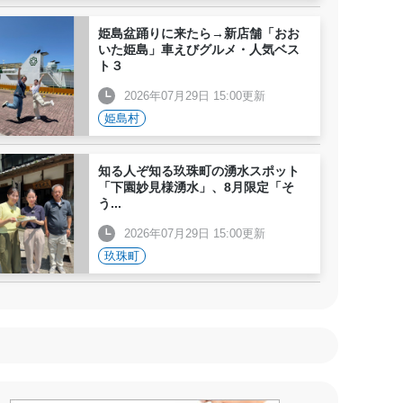
姫島盆踊りに来たら→新店舗「おお
いた姫島」車えびグルメ・人気ベス
ト３
2026年07月29日 15:00更新
姫島村
知る人ぞ知る玖珠町の湧水スポット
「下園妙見様湧水」、8月限定「そ
う
...
2026年07月29日 15:00更新
玖珠町