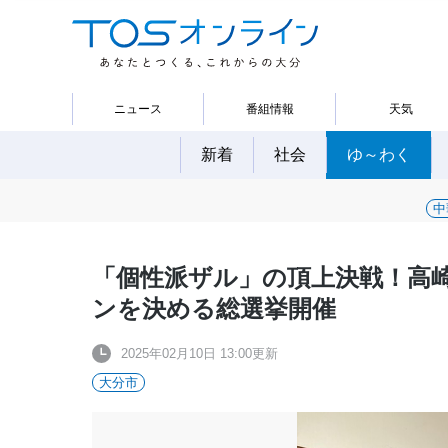
ニュース
番組情報
天気
新着
社会
ゆ～わく
中
「個性派ザル」の頂上決戦！高
ンを決める総選挙開催
2025年02月10日 13:00更新
大分市