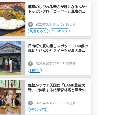
麻辣のしびれる辛さが癖になる♪納豆
トッピング!?「ゴーヤーと豆腐の
...
2026年08月04日 17:15更新
別府ちゃん
クッキング
日出町の夏の癒しスポット、150個の
風鈴とひんやりスイーツが夏の暑
...
2026年07月29日 15:00更新
日出町
廃校がサウナ天国に「LAMP豊後大
野」で体験する絶景森林浴と満天の
...
2026年07月29日 15:00更新
豊後大野市