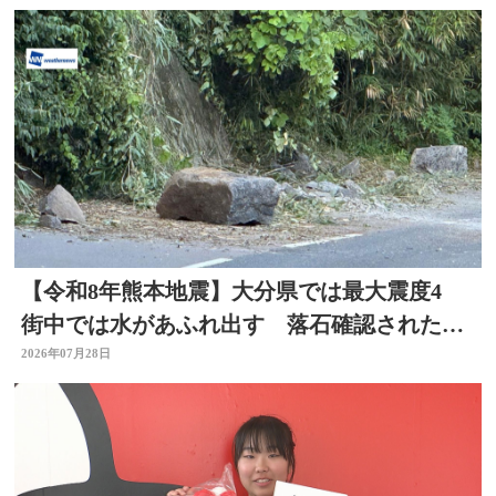
【令和8年熊本地震】大分県では最大震度4
街中では水があふれ出す 落石確認されたと
ころも
2026年07月28日