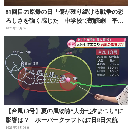
81回目の原爆の日「傷が残り続ける戦争の恐
ろしさを強く感じた」中学校で朗読劇 平和
の大切さ学ぶ 大分
2026年08月06日
【台風13号】夏の風物詩“大分七夕まつり”に
影響は？ ホーバークラフトは7日8日欠航
2026年08月06日