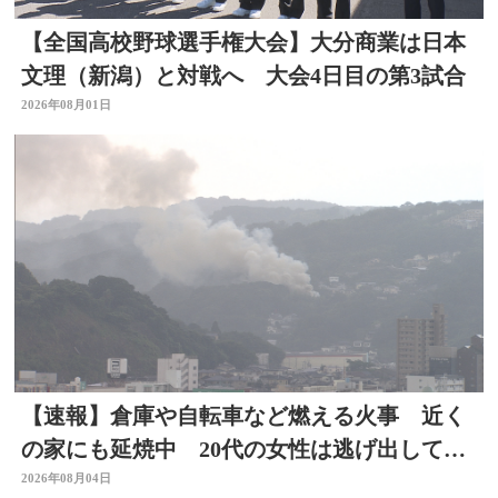
【全国高校野球選手権大会】大分商業は日本
文理（新潟）と対戦へ 大会4日目の第3試合
2026年08月01日
【速報】倉庫や自転車など燃える火事 近く
の家にも延焼中 20代の女性は逃げ出して無
事 大分
2026年08月04日