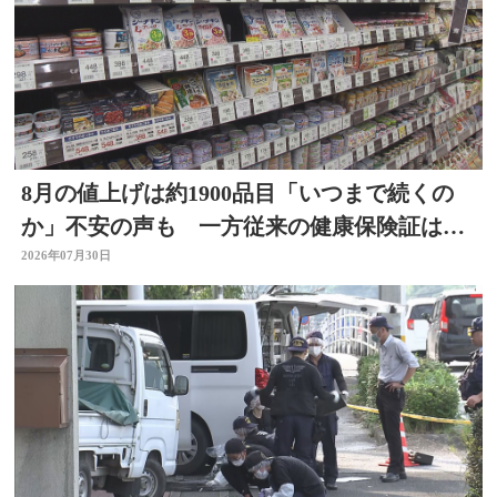
8月の値上げは約1900品目「いつまで続くの
か」不安の声も 一方従来の健康保険証は使
用不可に
2026年07月30日