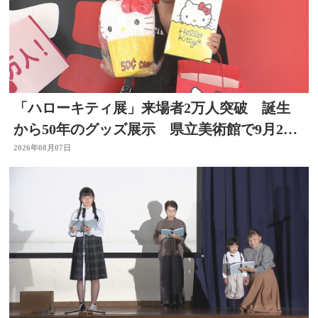
「ハローキティ展」来場者2万人突破 誕生
から50年のグッズ展示 県立美術館で9月23
日まで
2026年08月07日