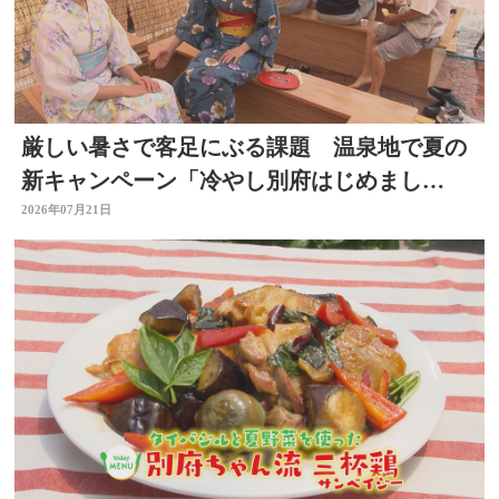
厳しい暑さで客足にぶる課題 温泉地で夏の
新キャンペーン「冷やし別府はじめまし
た」 冷たい足湯など設置
2026年07月21日