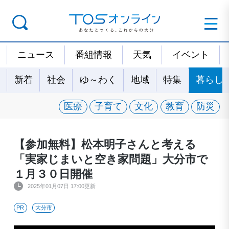
ニュース
番組情報
天気
イベント
新着
社会
ゆ～わく
地域
特集
暮らし
医療
子育て
文化
教育
防災
【参加無料】松本明子さんと考える
「実家じまいと空き家問題」大分市で
１月３０日開催
2025年01月07日 17:00更新
PR
大分市