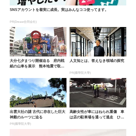
SNSアカウントを着実に成長。実はみんなココ使ってます。
PR(Dreaw合同会社)
大分七夕まつり開催迫る 府内戦
人文知とは、答えなき領域の探究
紙の山車を展示 熊本地震で取り
やめる企業も 大分
PR(國學院大學)
出雲大社の謎 古代に存在した巨大
高齢女性が車にはねられ重傷 車
神殿のルーツに迫る
は店の駐車場を通って逃走 ひき
逃げ事件として捜査 ...
PR(國學院大學)