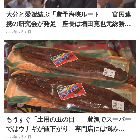
大分と愛媛結ぶ「豊予海峡ルート」 官民連
携の研究会が発足 座長は増田寛也元総務大
臣 大分
2026年07月31日
もうすぐ「土用の丑の日」 豊漁でスーパー
ではウナギが値下がり 専門店には悩み
も… 大分
2026年07月23日