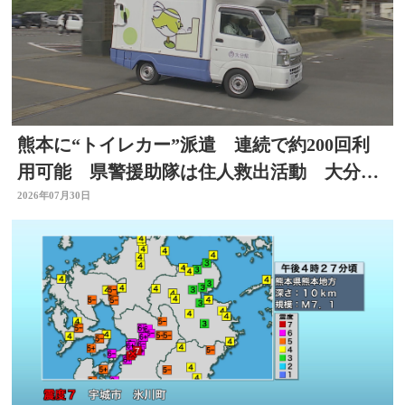
熊本に“トイレカー”派遣 連続で約200回利
用可能 県警援助隊は住人救出活動 大分か
ら支援の輪広がる
2026年07月30日