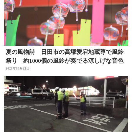
夏の風物詩 日田市の高塚愛宕地蔵尊で風鈴
祭り 約1000個の風鈴が奏でる涼しげな音色
2026年07月22日