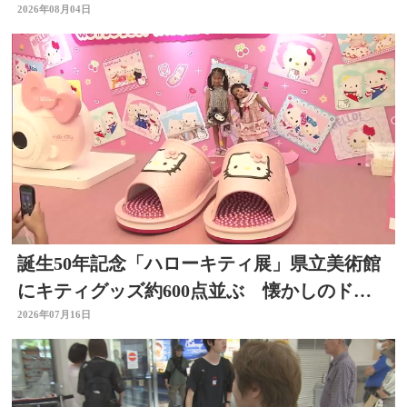
る 大分
2026年08月04日
誕生50年記念「ハローキティ展」県立美術館
にキティグッズ約600点並ぶ 懐かしのドラ
イヤーなど 大分
2026年07月16日