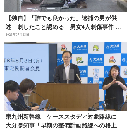
【独自】「誰でも良かった」逮捕の男が供
述 刺したこと認める 男女4人刺傷事件 被
害者と面識なし 大分
2026年07月13日
東九州新幹線 ケーススタディ対象路線に
大分県知事「早期の整備計画路線への格上げ