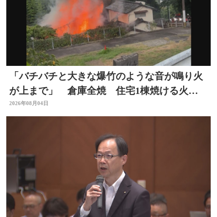
「バチバチと大きな爆竹のような音が鳴り火
が上まで」 倉庫全焼 住宅1棟焼ける火
事 大分
2026年08月04日