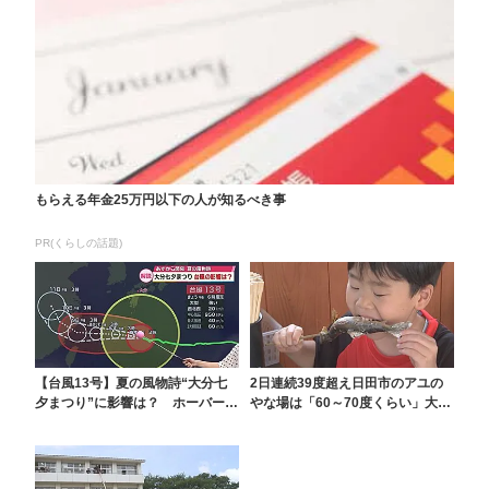
もらえる年金25万円以下の人が知るべき事
PR(くらしの話題)
【台風13号】夏の風物詩“大分七
2日連続39度超え日田市のアユの
夕まつり”に影響は？ ホーバーク
やな場は「60～70度くらい」大分
ラフトは7日8日...
市のレジャープ...