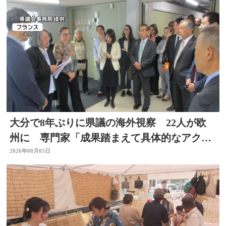
大分で8年ぶりに県議の海外視察 22人が欧
州に 専門家「成果踏まえて具体的なアクシ
ョン必要」
2026年08月05日