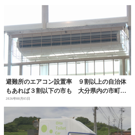
避難所のエアコン設置率 ９割以上の自治体
もあれば３割以下の市も 大分県内の市町村
を調査
2026年08月05日