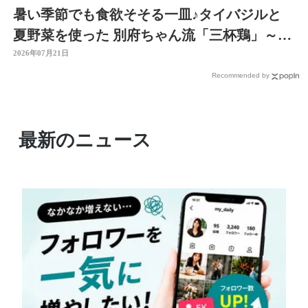
暑い季節でも食欲そそる一皿♪タイバジルと
夏野菜を使った 別府ちゃん流「三杯鶏」～開
店！キッチン別府ちゃん～
2026年07月21日
Recommended by
最新のニュース