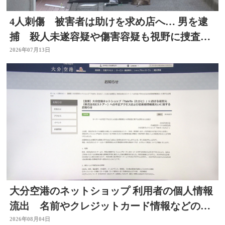
4人刺傷 被害者は助けを求め店へ… 男を逮
捕 殺人未遂容疑や傷害容疑も視野に捜査
大分県佐伯市
2026年07月13日
大分空港のネットショップ 利用者の個人情報
流出 名前やクレジットカード情報などの可
能性 大分
2026年08月04日