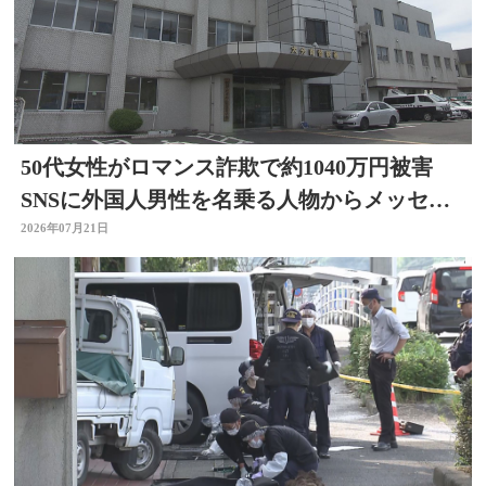
50代女性がロマンス詐欺で約1040万円被害
SNSに外国人男性を名乗る人物からメッセー
ジ 大分
2026年07月21日