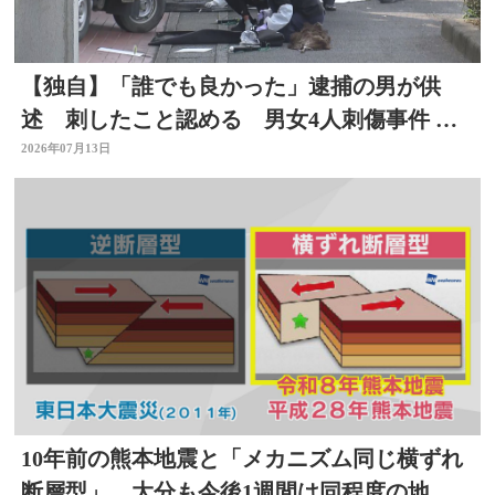
【独自】「誰でも良かった」逮捕の男が供
述 刺したこと認める 男女4人刺傷事件 被
害者と面識なし 大分
2026年07月13日
10年前の熊本地震と「メカニズム同じ横ずれ
断層型」 大分も今後1週間は同程度の地震