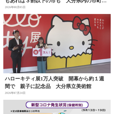
もあれば３割以下の市も 大分県内の市町村
を調査
2026年08月05日
ハローキティ展1万人突破 開幕から約１週
間で 親子に記念品 大分県立美術館
2026年07月24日