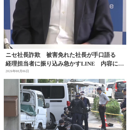
ニセ社長詐欺 被害免れた社長が手口語る
経理担当者に振り込み急かすLINE 内容に不
信感 大分
2026年08月06日