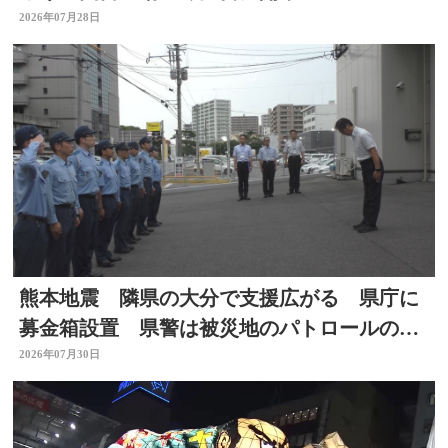
2026年07月28日
熊本地震 隣県の大分で支援広がる 県庁に
募金箱設置 県警は被災地のパトロールのた
め部隊を派遣
2026年07月30日