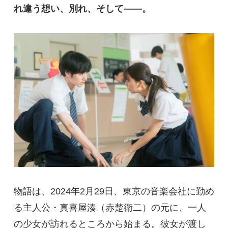
れ違う想い、別れ、そして
――
。
物語は、
2024
年
2
月
29
日、東京の音楽会社に勤め
る主人公・真喜屋湊（赤楚衛二）の元に、一人
の少女が訪れるところから始まる。彼女が渡し