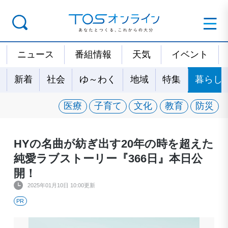
ニュース
番組情報
天気
イベント
新着
社会
ゆ～わく
地域
特集
暮らし
医療
子育て
文化
教育
防災
HYの名曲が紡ぎ出す20年の時を超えた
純愛ラブストーリー『366日』本日公
開！
2025年01月10日 10:00更新
PR