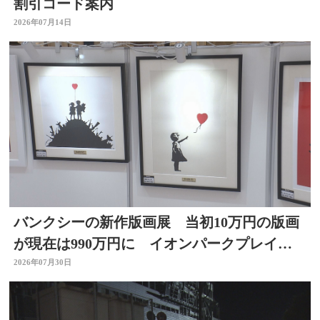
割引コード案内
2026年07月14日
バンクシーの新作版画展 当初10万円の版画
が現在は990万円に イオンパークプレイス
大分店で開催中
2026年07月30日