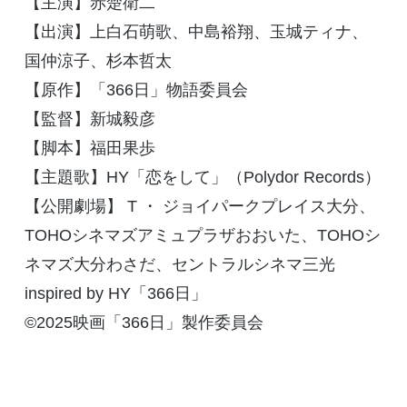
【主演】⾚楚衛⼆
【出演】上白石萌歌、中島裕翔、玉城ティナ、
国仲涼子、杉本哲太
【原作】「
366
日」物語委員会
【監督】新城毅彦
【脚本】福田果歩
【主題歌】
HY
「恋をして」（
Polydor Records
）
【公開劇場】
T
・ ジョイパークプレイス大分、
TOHO
シネマズアミュプラザおおいた、
TOHO
シ
ネマズ大分わさだ、セントラルシネマ三光
inspired by HY
「
366
日」
©2025
映画「
366
⽇」製作委員会