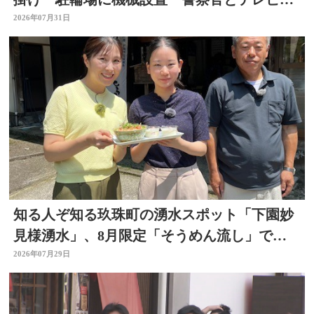
がタッグ 大分
2026年07月31日
知る人ぞ知る玖珠町の湧水スポット「下園妙
見様湧水」、8月限定「そうめん流し」で涼
を求めて
2026年07月29日