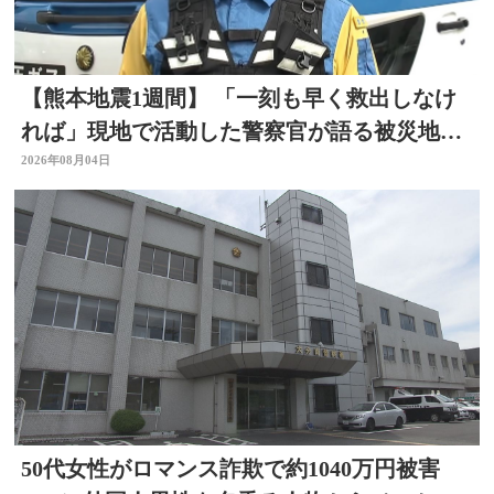
【熊本地震1週間】 「一刻も早く救出しなけ
れば」現地で活動した警察官が語る被災地の
状況 大分
2026年08月04日
50代女性がロマンス詐欺で約1040万円被害