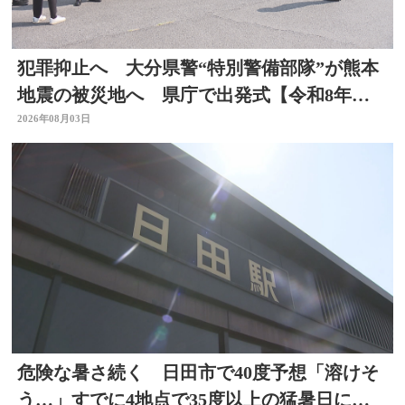
犯罪抑止へ 大分県警“特別警備部隊”が熊本
地震の被災地へ 県庁で出発式【令和8年熊
本地震】
2026年08月03日
危険な暑さ続く 日田市で40度予想「溶けそ
う…」すでに4地点で35度以上の猛暑日に