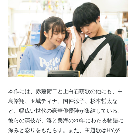
本作には、赤楚衛二と上白石萌歌の他にも、中
島裕翔、玉城ティナ、国仲涼子、杉本哲太な
ど、幅広い世代の豪華俳優陣が集結している。
彼らの演技が、湊と美海の
20
年にわたる物語に
深みと彩りをもたらす。また、主題歌は
HY
が