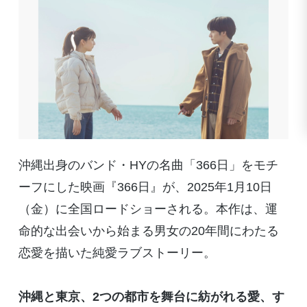
沖縄出身のバンド・
HY
の名曲「
366
日」をモチ
ーフにした映画『
366
日』が、
2025
年
1
月
10
日
（金）に全国ロードショーされる。本作は、運
命的な出会いから始まる男女の
20
年間にわたる
恋愛を描いた純愛ラブストーリー。
沖縄と東京、
2
つの都市を舞台に紡がれる愛、す