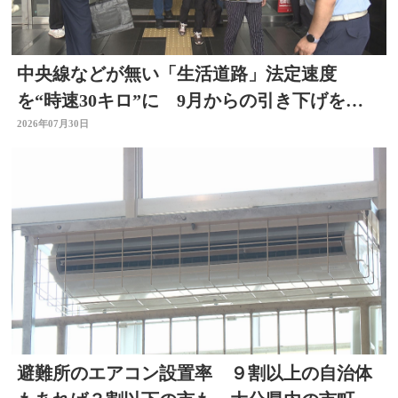
中央線などが無い「生活道路」法定速度
を“時速30キロ”に 9月からの引き下げを前
に警察官が街頭啓発
2026年07月30日
避難所のエアコン設置率 ９割以上の自治体