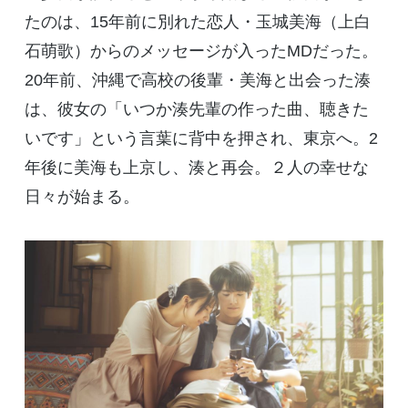
たのは、
15
年前に別れた恋人・玉城美海（上白
石萌歌）からのメッセージが入った
MD
だった。
20
年前、沖縄で高校の後輩・美海と出会った湊
は、彼女の「いつか湊先輩の作った曲、聴きた
いです」という言葉に背中を押され、東京へ。
2
年後に美海も上京し、湊と再会。２人の幸せな
日々が始まる。