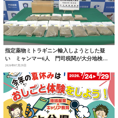
指定薬物ミトラギニン輸入しようとした疑
い ミャンマー6人 門司税関が大分地検に
告発 大分
2026年07月29日