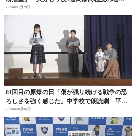
に注意
2026年07月29日
81回目の原爆の日「傷が残り続ける戦争の恐
ろしさを強く感じた」中学校で朗読劇 平和
の大切さ学ぶ 大分
2026年08月06日