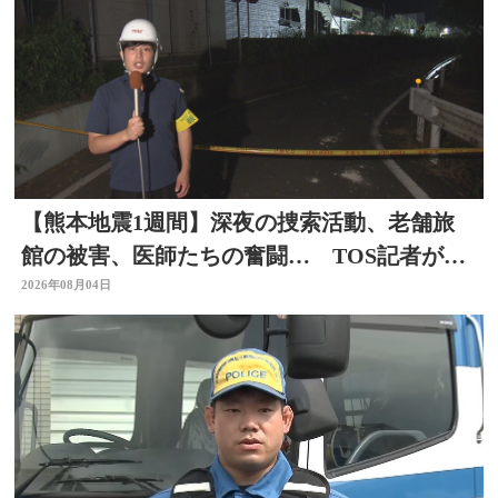
【熊本地震1週間】深夜の捜索活動、老舗旅
館の被害、医師たちの奮闘… TOS記者が取
材した被災地 大分
2026年08月04日