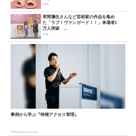
地域
草間彌生さんなど芸術家の作品を集め
た「ラブ！ヴァンガード！！」来場者1
万人突破 ...
地域
事例から学ぶ『特権アクセス管理』
PR(KeeperSecurity)