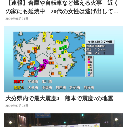
【速報】倉庫や自転車など燃える火事 近く
の家にも延焼中 20代の女性は逃げ出して無
事 大分
2026年08月04日
大分県内で最大震度4 熊本で震度7の地震
2026年07月28日