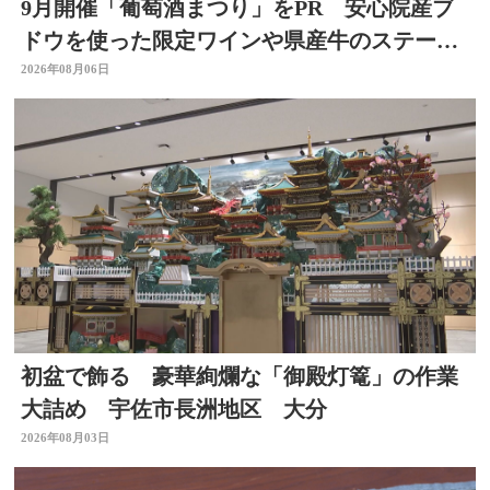
9月開催「葡萄酒まつり」をPR 安心院産ブ
ドウを使った限定ワインや県産牛のステーキ
など 大分
2026年08月06日
初盆で飾る 豪華絢爛な「御殿灯篭」の作業
大詰め 宇佐市長洲地区 大分
2026年08月03日