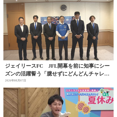
ジェイリースFC JFL開幕を前に知事にシー
ズンの活躍誓う「臆せずにどんどんチャレン
ジする」大分
2026年08月07日