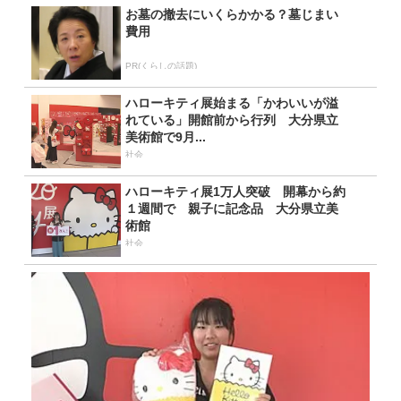
お墓の撤去にいくらかかる？墓じまい
費用
PR(くらしの話題)
ハローキティ展始まる「かわいいが溢
れている」開館前から行列 大分県立
美術館で9月...
社会
ハローキティ展1万人突破 開幕から約
１週間で 親子に記念品 大分県立美
術館
社会