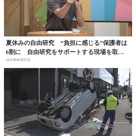
夏休みの自由研究 “負担に感じる”保護者は
6割に 自由研究をサポートする現場を取
材 スタジオで「割れないシャボン玉」づく
2026年08月07日
りも