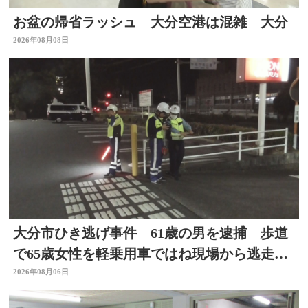
お盆の帰省ラッシュ 大分空港は混雑 大分
2026年08月08日
大分市ひき逃げ事件 61歳の男を逮捕 歩道
で65歳女性を軽乗用車ではね現場から逃走し
た疑い
2026年08月06日