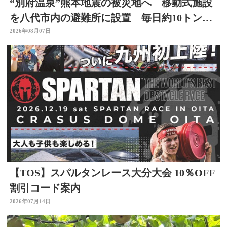
“別府温泉”熊本地震の被災地へ 移動式施設
を八代市内の避難所に設置 毎日約10トンの
温泉届ける 大分
2026年08月07日
【TOS】スパルタンレース大分大会 10％OFF
割引コード案内
2026年07月14日