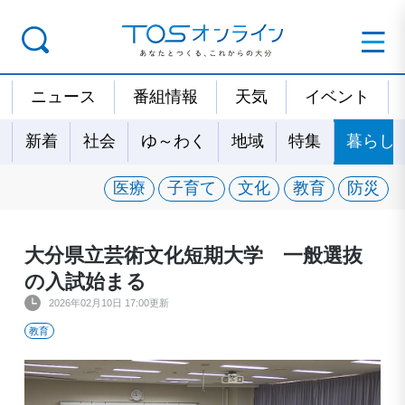
ニュース
番組情報
天気
イベント
新着
社会
ゆ～わく
地域
特集
暮らし
医療
子育て
文化
教育
防災
大分県立芸術文化短期大学 一般選抜
の入試始まる
2026年02月10日 17:00更新
教育