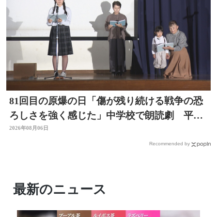
81回目の原爆の日「傷が残り続ける戦争の恐
ろしさを強く感じた」中学校で朗読劇 平和
の大切さ学ぶ 大分
2026年08月06日
Recommended by
最新のニュース