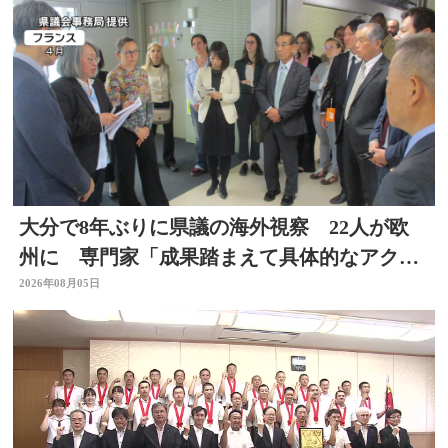
大分で8年ぶりに県議の海外視察 22人が欧
州に 専門家「成果踏まえて具体的なアクシ
ョン必要」
2026年08月05日