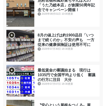
別府名物和風野菜ちゃんぽんの
「うた乃総本店」が創業50周年記
念でキャンペーン開催！
2026年08月01日 10:00更新
8月の値上げは約1900品目「いつ
まで続くのか」不安の声も 一方
従来の健康保険証は使用不可に
2026年07月30日 18:30更新
最低賃金の審議始まる 現行は
1035円で全国平均より低く 審議
の行方に注目 大分
2026年07月07日 18:30更新
〝安心という屋根をつくる〟屋