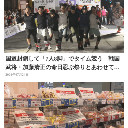
国道封鎖して「7人8脚」でタイム競う 戦国
武将・加藤清正の命日忍ぶ祭りとあわせて初
開催 大分
2026年07月24日