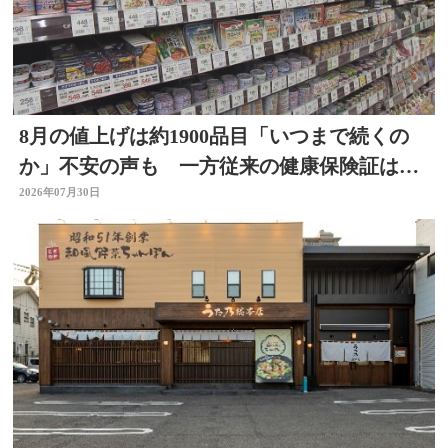
8月の値上げは約1900品目「いつまで続くの
か」不安の声も 一方従来の健康保険証は使
用不可に
2026年07月30日