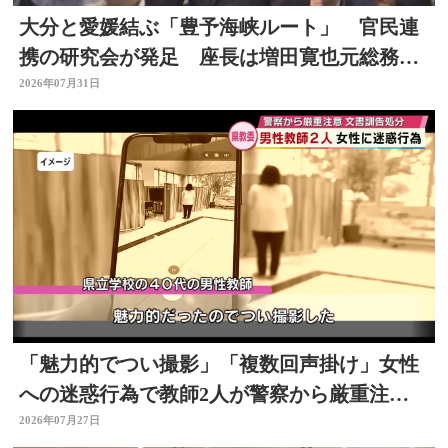
大分と愛媛結ぶ「豊予海峡ルート」 官民連
携の研究会が発足 座長は増田寛也元総務大
臣 大分
2026年07月31日
「魅力的でつい撮影」「複数回声掛け」女性
への迷惑行為で教師2人が警察から厳重注
意 文書訓告に 大分
2026年07月27日