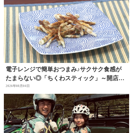
電子レンジで簡単おつまみ♪サクサク食感が
たまらない◎「ちくわスティック」～開店！
キッチン別府ちゃん～
2026年08月04日