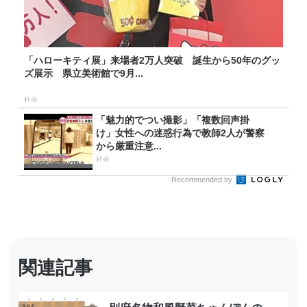
「ハローキティ展」来場者2万人突破 誕生から50年のグッ
ズ展示 県立美術館で9月...
社会
「魅力的でつい撮影」「複数回声掛
け」女性への迷惑行為で教師2人が警察
から厳重注意...
社会
Recommended by
関連記事