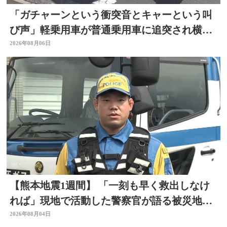
「ガチャーンという衝突音とキャーという叫
び声」軽乗用車が普通乗用車に追突され横
転 周囲騒然 大分
2026年08月06日
【熊本地震1週間】 「一刻も早く救出しなけ
れば」現地で活動した警察官が語る被災地の
状況 大分
2026年08月04日