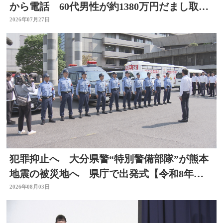
から電話 60代男性が約1380万円だまし取ら
れる 大分
2026年07月27日
犯罪抑止へ 大分県警“特別警備部隊”が熊本
地震の被災地へ 県庁で出発式【令和8年熊
本地震】
2026年08月03日