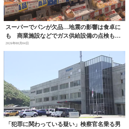
スーパーでパンが欠品…地震の影響は食卓に
も 商業施設などでガス供給設備の点検も進
む 大分
2026年08月04日
「犯罪に関わっている疑い」検察官名乗る男