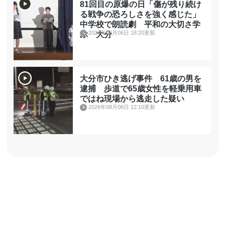
81回目の原爆の日「傷が残り続け
る戦争の恐ろしさを強く感じた」
中学校で朗読劇 平和の大切さ学
2026年08月06日 18:20更新
ぶ 大分
大分市ひき逃げ事件 61歳の男を
逮捕 歩道で65歳女性を軽乗用車
ではね現場から逃走した疑い
2026年08月06日 12:10更新