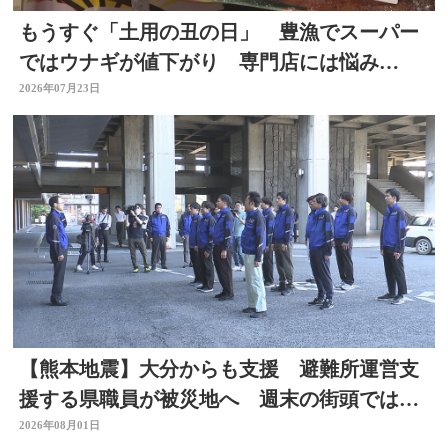
もうすぐ「土用の丑の日」 豊漁でスーパー
ではウナギが値下がり 専門店には悩み
も… 大分
2026年07月23日
【熊本地震】大分からも支援 避難所運営支
援する県職員が被災地へ 週末の街頭では募
金の呼びかけも
2026年08月01日