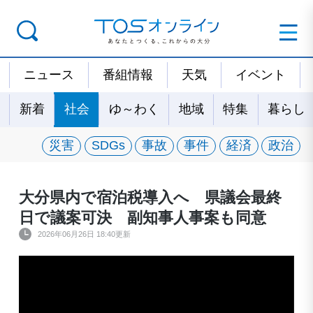
ニュース
番組情報
天気
イベント
新着
社会
ゆ～わく
地域
特集
暮らし
災害
SDGs
事故
事件
経済
政治
大分県内で宿泊税導入へ 県議会最終
日で議案可決 副知事人事案も同意
2026年06月26日 18:40更新