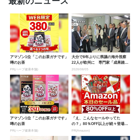
最新のニュース
アマゾン1位「このお茶ガチです」
大分で8年ぶりに県議の海外視察
噂のお茶
22人が欧州に 専門家「成果踏ま
えて具体的なアク...
PR(ハーブ健康本舗)
2026/08/05
アマゾン1位「このお茶ガチです」
「え、こんなセールやってた
噂のお茶
の？」80％OFF以上が続々登場！
Amazonの本気が...
PR(ハーブ健康本舗)
PR(Amazon)