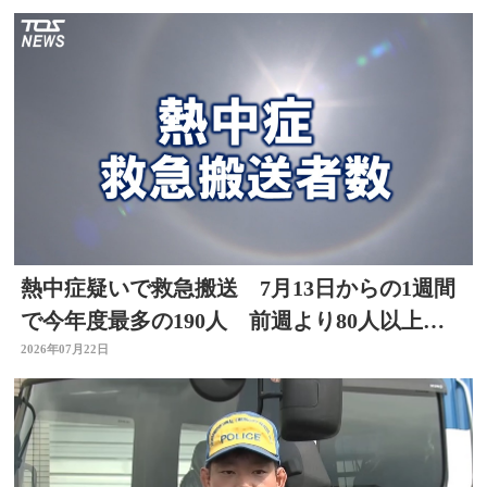
熱中症疑いで救急搬送 7月13日からの1週間
で今年度最多の190人 前週より80人以上
増 大分
2026年07月22日