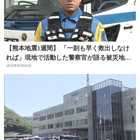
【熊本地震1週間】 「一刻も早く救出しなけ
れば」現地で活動した警察官が語る被災地の
状況 大分
2026年08月04日