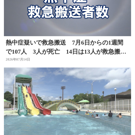
熱中症疑いで救急搬送 7月6日からの1週間
で107人 3人が死亡 14日は13人が救急搬
送 大分
2026年07月14日