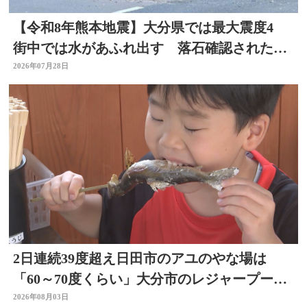
【令和8年熊本地震】大分県では最大震度4
街中では水があふれ出す 落石確認されたと
ころも
2026年07月28日
2日連続39度超え日田市のアユのやな場は
「60～70度くらい」大分市のレジャープール
も賑わう 大分
2026年08月03日