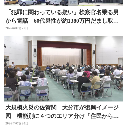
「犯罪に関わっている疑い」検察官名乗る男
から電話 60代男性が約1380万円だまし取ら
れる 大分
2026年07月27日
大規模火災の佐賀関 大分市が復興イメージ
図 機能別に４つのエリア分け「住民からは
おおむね理解」 大分
2026年07月20日