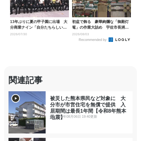
13年ぶりに夏の甲子園に出場 大
初盆で飾る 豪華絢爛な「御殿灯
分商業ナイン「自分たちらしい野
篭」の作業大詰め 宇佐市長洲地
球を」知事に活躍を...
区 大分
2026/07/30
2026/08/03
Recommended by
関連記事
被災した熊本県民など対象に 大
分市が市営住宅を無償で提供 入
居期間は最長1年間【令和8年熊本
2026年08月06日 19:40更新
地震】