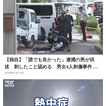
【独自】「誰でも良かった」逮捕の男が供
述 刺したこと認める 男女4人刺傷事件 被
害者と面識なし 大分
2026年07月13日