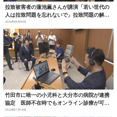
拉致被害者の蓮池薫さんが講演「若い世代の
人は拉致問題を忘れないで」拉致問題の解決
訴える
2026年08月04日
竹田市に唯一の小児科と大分市の病院が連携
協定 医師不在時でもオンライン診療が可能
に
2026年07月14日