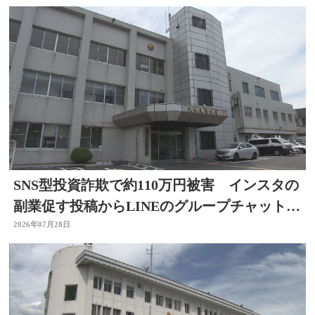
SNS型投資詐欺で約110万円被害 インスタの
副業促す投稿からLINEのグループチャットに
参加 大分
2026年07月28日