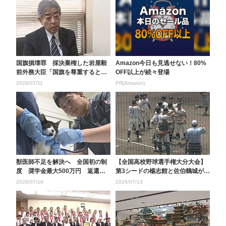
国旗損壊罪 採決棄権した岩屋毅
Amazon今日も見逃せない！80%
前外務大臣「国旗を尊重するとい
OFF以上が続々登場
う意識は自然な形で育...
2026/07/11
PR(Amazon)
獣医師不足を解決へ 全国初の制
【全国高校野球選手権大分大会】
度 奨学金最大500万円 返還を
第3シードの楊志館と佐伯鶴城が白
肩代わり 大分
熱のゲーム 13日...
2026/07/16
2026/07/13