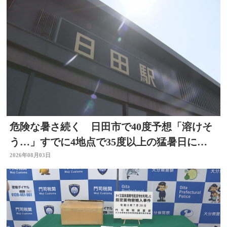
危険な暑さ続く 日田市で40度予想「溶けそ
う…」すでに4地点で35度以上の猛暑日に
大分
2026年08月03日