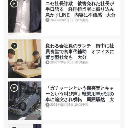
ニセ社長詐欺 被害免れた社長が
手口語る 経理担当者に振り込み
急かすLINE 内容に不信感 大分
2026年08月06日 19:30更新
変わる会社員のランチ 街中に社
員食堂で食事代補助 オフィスに
置き型社食も 大分
2026年08月06日 19:30更新
「ガチャーンという衝突音とキャ
ーという叫び声」軽乗用車が別の
車に追突され横転 周囲騒然 大
2026年08月06日 19:00更新
分