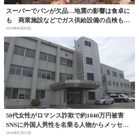
スーパーでパンが欠品…地震の影響は食卓に
も 商業施設などでガス供給設備の点検も進
む 大分
2026年08月04日
50代女性がロマンス詐欺で約1040万円被害
SNSに外国人男性を名乗る人物からメッセー
ジ 大分
2026年07月21日