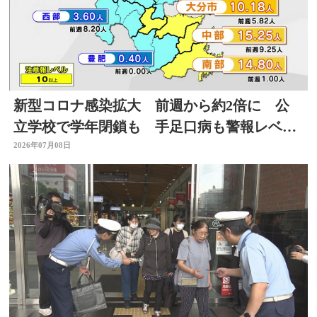
新型コロナ感染拡大 前週から約2倍に 公
立学校で学年閉鎖も 手足口病も警報レベル
上回る 大分
2026年07月08日