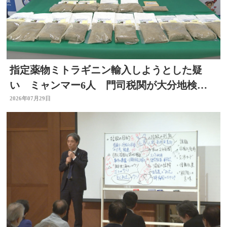
指定薬物ミトラギニン輸入しようとした疑
い ミャンマー6人 門司税関が大分地検に
告発 大分
2026年07月29日