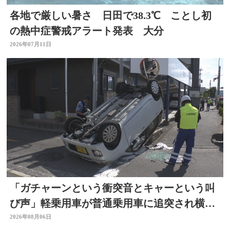
各地で厳しい暑さ 日田で38.3℃ ことし初
の熱中症警戒アラート発表 大分
2026年07月11日
「ガチャーンという衝突音とキャーという叫
び声」軽乗用車が普通乗用車に追突され横
転 周囲騒然 大分
2026年08月06日