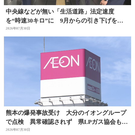
中央線などが無い「生活道路」法定速度
を“時速30キロ”に 9月からの引き下げを前
に警察官が街頭啓発
2026年07月30日
熊本の爆発事故受け 大分のイオングループ
で点検 異常確認されず 県LPガス協会も安
全点検を通知
2026年07月30日