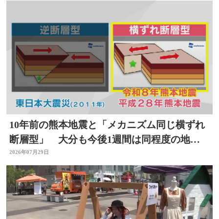
10年前の熊本地震と「メカニズム同じ横ずれ
断層型」 大分も今後1週間は同程度の地震
に注意
2026年07月29日