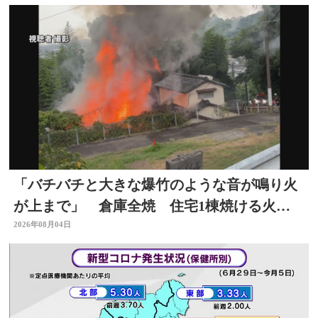
「バチバチと大きな爆竹のような音が鳴り火
が上まで」 倉庫全焼 住宅1棟焼ける火
事 大分
2026年08月04日