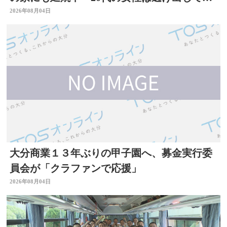
事 大分
2026年08月04日
大分商業１３年ぶりの甲子園へ、募金実行委
員会が「クラファンで応援」
2026年08月04日