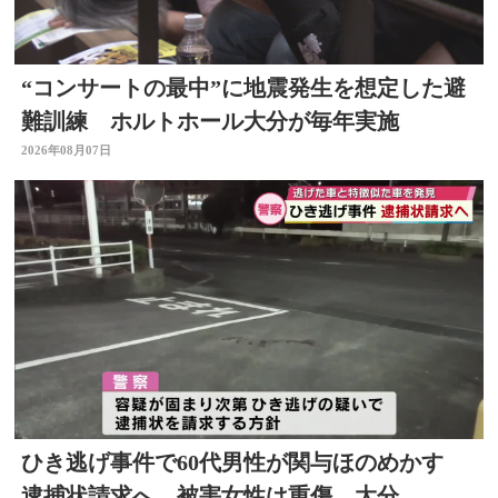
“コンサートの最中”に地震発生を想定した避
難訓練 ホルトホール大分が毎年実施
2026年08月07日
ひき逃げ事件で60代男性が関与ほのめかす
逮捕状請求へ 被害女性は重傷 大分