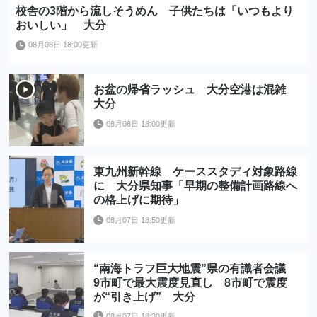
校舎の3階から流しそうめん 子供たちは「いつもより
おいしい」 大分
08月08日 18:00更新
お盆の帰省ラッシュ 大分空港は混雑
大分
08月08日 18:00更新
東九州新幹線 ケーススタディ対象路線
に 大分県知事「早期の整備計画路線へ
の格上げに期待」
08月07日 18:50更新
“南海トラフ巨大地震”県の有識者会議
9市町で最大震度見直し 8市町で震度
が“引き上げ” 大分
08月07日 18:30更新