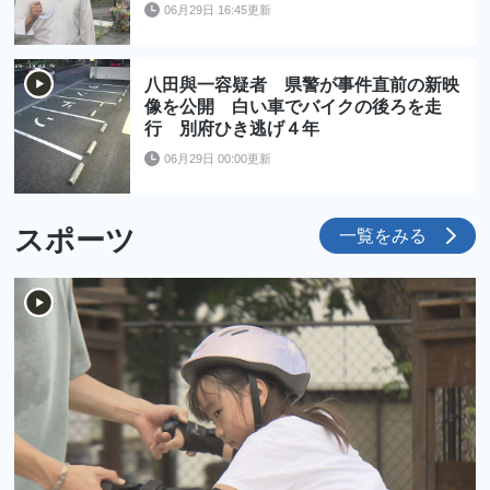
06月29日 16:45更新
八田與一容疑者 県警が事件直前の新映
像を公開 白い車でバイクの後ろを走
行 別府ひき逃げ４年
06月29日 00:00更新
スポーツ
一覧をみる