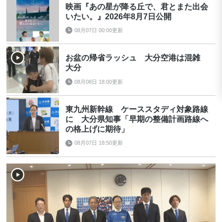
映画『あの星が降る丘で、君とまた出会
いたい。』2026年8月7日公開
08月07日 00:00更新
お盆の帰省ラッシュ 大分空港は混雑
大分
08月08日 18:00更新
東九州新幹線 ケーススタディ対象路線
に 大分県知事「早期の整備計画路線へ
の格上げに期待」
08月07日 18:50更新