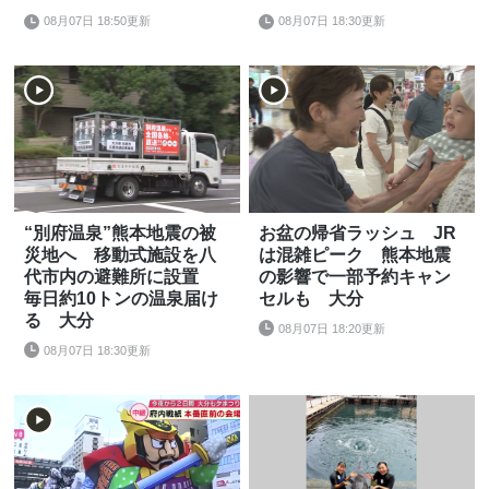
08月07日 18:50更新
08月07日 18:30更新
“別府温泉”熊本地震の被
お盆の帰省ラッシュ JR
災地へ 移動式施設を八
は混雑ピーク 熊本地震
代市内の避難所に設置
の影響で一部予約キャン
毎日約10トンの温泉届け
セルも 大分
る 大分
08月07日 18:20更新
08月07日 18:30更新