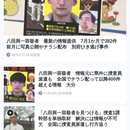
八田與一容疑者 最新の情報提供 7月1か月で382件
前月に写真公開やチラシ配布 別府ひき逃げ事件
08月07日 00:00更新
八田與一容疑者 情報元に県外に捜査員
派遣も 全国でチラシ配って以降400件
超える情報 大分
07月16日 18:40更新
「八田與一容疑者を見つける」捜査1課
幹部を単独取材 解決には情報が不可
欠 全国に捜査員派遣し行方追う