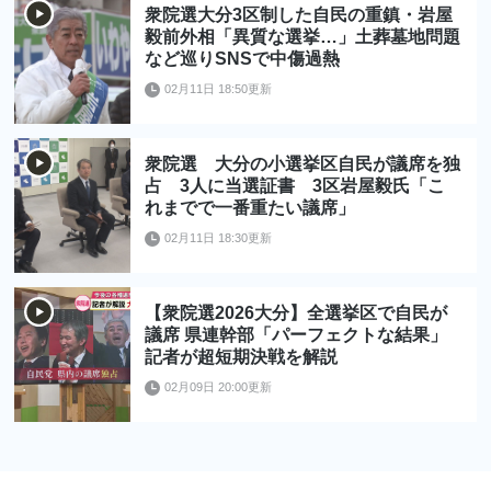
衆院選大分3区制した自民の重鎮・岩屋
毅前外相「異質な選挙…」土葬墓地問題
など巡りSNSで中傷過熱
02月11日 18:50更新
衆院選 大分の小選挙区自民が議席を独
占 3人に当選証書 3区岩屋毅氏「こ
れまでで一番重たい議席」
02月11日 18:30更新
【衆院選2026大分】全選挙区で自民が
議席 県連幹部「パーフェクトな結果」
記者が超短期決戦を解説
02月09日 20:00更新