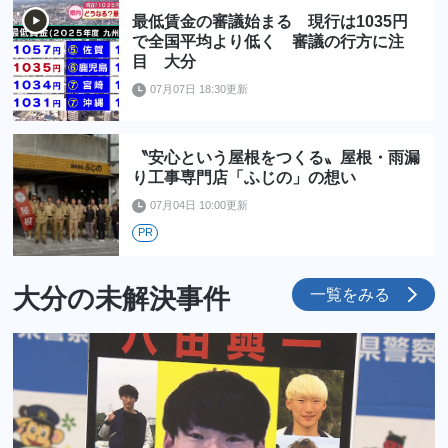
最低賃金の審議始まる 現行は1035円
で全国平均より低く 審議の行方に注
目 大分
07月07日 18:30更新
〝安心という屋根をつくる〟屋根・雨漏
り工事専門店「ふじの」の想い
07月04日 10:00更新
PR
大分の未解決事件
一覧をみる