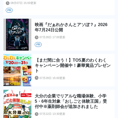
08月07日 15:00更新
PR
映画『だぁれかさんとアソぼ？』2026
年7月24日公開
07月28日 17:00更新
PR
【まだ間に合う！】TOS夏のわくわく
キャンペーン開催中！豪華賞品プレゼン
ト
07月28日 15:00更新
大分の企業でリアルな職場体験、小学
5・6年生対象「おしごと体験王国」受
付中※薬剤師会が追加されました
07月22日 13:30更新