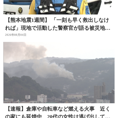
【熊本地震1週間】 「一刻も早く救出しなけ
れば」現地で活動した警察官が語る被災地の
状況 大分
2026年08月04日
【速報】倉庫や自転車など燃える火事 近く
の家にも延焼中 20代の女性は逃げ出して無