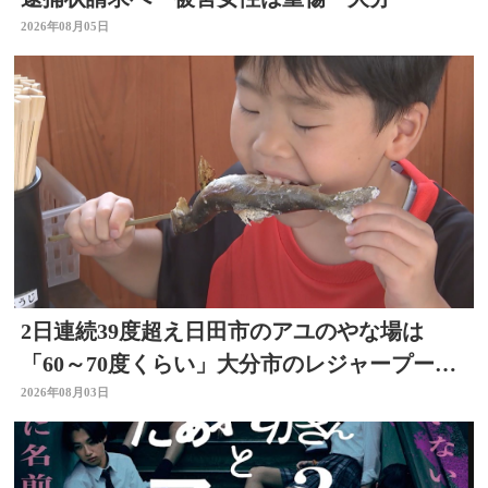
2026年08月05日
2日連続39度超え日田市のアユのやな場は
「60～70度くらい」大分市のレジャープール
も賑わう 大分
2026年08月03日