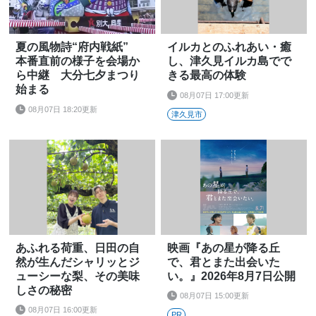
夏の風物詩“府内戦紙”
イルカとのふれあい・癒
本番直前の様子を会場か
し、津久見イルカ島でで
ら中継 大分七夕まつり
きる最高の体験
始まる
08月07日 17:00更新
08月07日 18:20更新
津久見市
あふれる荷重、日田の自
映画『あの星が降る丘
然が生んだシャリッとジ
で、君とまた出会いた
ューシーな梨、その美味
い。』2026年8月7日公開
しさの秘密
08月07日 15:00更新
08月07日 16:00更新
PR