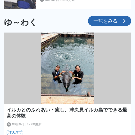
ゆ～わく
一覧をみる
イルカとのふれあい・癒し、津久見イルカ島でできる最
高の体験
08月07日 17:00更新
津久見市