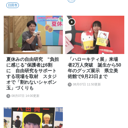
日田市
夏休みの自由研究 “負担
「ハローキティ展」来場
に感じる”保護者は6割
者2万人突破 誕生から50
に 自由研究をサポート
年のグッズ展示 県立美
する現場を取材 スタジ
術館で9月23日まで
オで「割れないシャボン
08月07日 11:50更新
玉」づくりも
08月07日 14:00更新