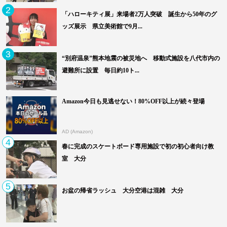
2
「ハローキティ展」来場者2万人突破 誕生から50年のグ
ッズ展示 県立美術館で9月...
3
“別府温泉”熊本地震の被災地へ 移動式施設を八代市内の
避難所に設置 毎日約10ト...
Amazon今日も見逃せない！80%OFF以上が続々登場
AD (Amazon)
4
春に完成のスケートボード専用施設で初の初心者向け教
室 大分
5
お盆の帰省ラッシュ 大分空港は混雑 大分