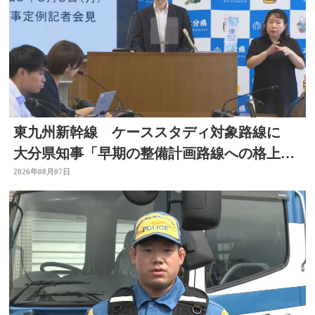
東九州新幹線 ケーススタディ対象路線に
大分県知事「早期の整備計画路線への格上げ
に期待」
2026年08月07日