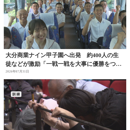
大分商業ナイン甲子園へ出発 約400人の生
徒などが激励「一戦一戦を大事に優勝をつか
み取って」
2026年07月31日