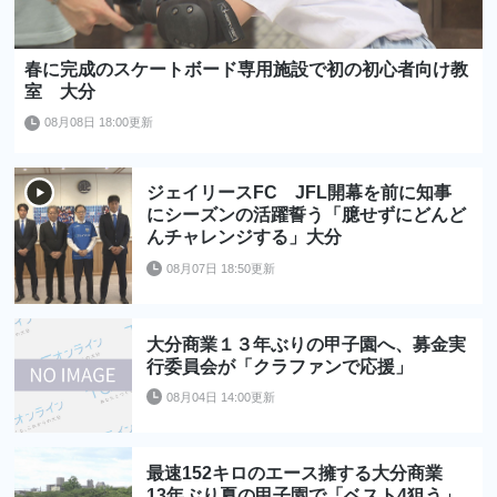
春に完成のスケートボード専用施設で初の初心者向け教
室 大分
08月08日 18:00更新
ジェイリースFC JFL開幕を前に知事
にシーズンの活躍誓う「臆せずにどんど
んチャレンジする」大分
08月07日 18:50更新
大分商業１３年ぶりの甲子園へ、募金実
行委員会が「クラファンで応援」
08月04日 14:00更新
最速152キロのエース擁する大分商業
13年ぶり夏の甲子園で「ベスト4狙う」