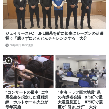
ジェイリースFC JFL開幕を前に知事にシーズンの活躍
誓う「臆せずにどんどんチャレンジする」大分
08月07日 18:50更新
“コンサートの最中”に地
“南海トラフ巨大地震”県
震発生を想定した避難訓
の有識者会議 9市町で最
練 ホルトホール大分が
大震度見直し 8市町で震
毎年実施
度が“引き上げ” 大分