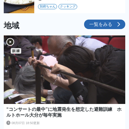
別府ちゃん
クッキング
地域
一覧をみる
“コンサートの最中”に地震発生を想定した避難訓練 ホ
ルトホール大分が毎年実施
08月07日 18:50更新