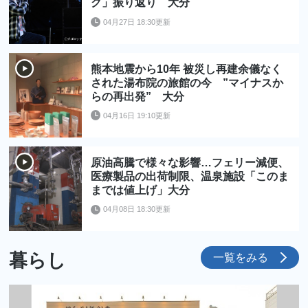
ク」振り返り 大分
04月27日 18:30更新
熊本地震から10年 被災し再建余儀なく
された湯布院の旅館の今 ”マイナスか
らの再出発” 大分
04月16日 19:10更新
原油高騰で様々な影響…フェリー減便、
医療製品の出荷制限、温泉施設「このま
までは値上げ」大分
04月08日 18:30更新
暮らし
一覧をみる