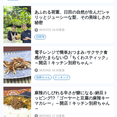
あふれる荷重、日田の自然が生んだシャ
リッとジューシーな梨、その美味しさの
秘密
08月07日 16:00更新
日田市
電子レンジで簡単おつまみ♪サクサク食
感がたまらない◎「ちくわスティック」
～開店！キッチン別府ちゃん～
08月04日 18:30更新
別府ちゃん
クッキング
麻辣のしびれる辛さが癖になる♪納豆ト
ッピング!?「ゴーヤーと豆腐の麻辣キー
マカレー」～開店！キッチン別府ちゃん
～
08月04日 17:15更新