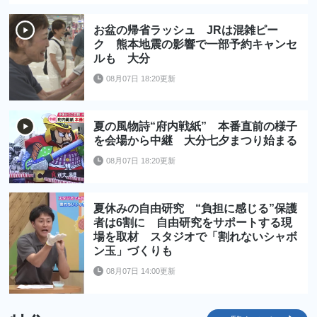
お盆の帰省ラッシュ JRは混雑ピー
ク 熊本地震の影響で一部予約キャンセ
ルも 大分
08月07日 18:20更新
夏の風物詩“府内戦紙” 本番直前の様子
を会場から中継 大分七夕まつり始まる
08月07日 18:20更新
夏休みの自由研究 “負担に感じる”保護
者は6割に 自由研究をサポートする現
場を取材 スタジオで「割れないシャボ
ン玉」づくりも
08月07日 14:00更新