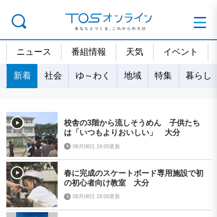
ニュース
番組情報
天気
イベント
新着
社会
ゆ～わく
地域
特集
暮らし
校舎の3階から流しそうめん 子供たち
は「いつもよりおいしい」 大分
08月08日 18:00更新
春に完成のスケートボード専用施設で初
の初心者向け教室 大分
08月08日 18:00更新