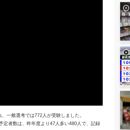
れ、一般選考では772人が受験しました。
定者数は、昨年度より47人多い480人で、記録