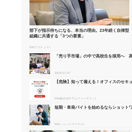
部下が指示待ちになる、本当の理由。23年続く自律型
組織に共通する「3つの要素」
PR(ビズヒント)
「売り手市場」の中で高校生を採用へ 高校
2026.07.07
【危険】知って備える！オフィスのセキ
PR(株式会社アルファーテクノ)
短期・単発バイトを始めるならショット
PR(ショットワークス)