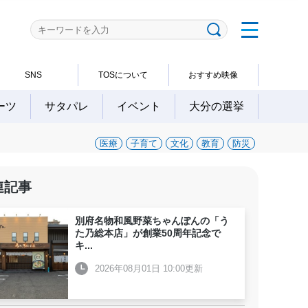
SNS
TOSについて
おすすめ映像
ーツ
サタパレ
イベント
大分の選挙
医療
子育て
文化
教育
防災
連記事
別府名物和風野菜ちゃんぽんの「う
た乃総本店」が創業50周年記念で
キ
...
2026年08月01日 10:00更新