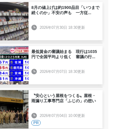
8月の値上げは約1900品目「いつまで
続くのか」不安の声も 一方従
...
2026年07月30日 18:30更新
最低賃金の審議始まる 現行は1035
円で全国平均より低く 審議の行
...
2026年07月07日 18:30更新
〝安心という屋根をつくる〟屋根・
雨漏り工事専門店「ふじの」の想い
2026年07月04日 10:00更新
PR