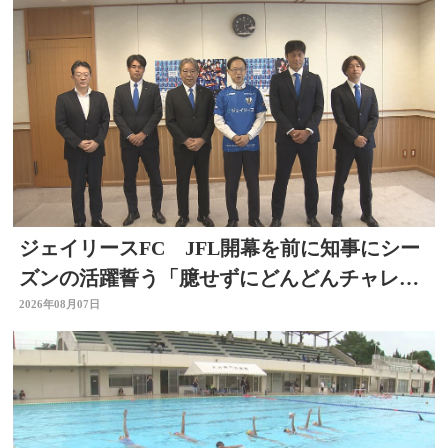
ジェイリースFC JFL開幕を前に知事にシー
ズンの活躍誓う「臆せずにどんどんチャレン
ジする」大分
2026年08月07日