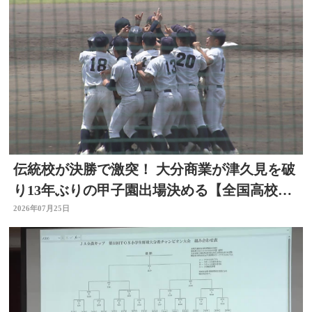
伝統校が決勝で激突！ 大分商業が津久見を破
り13年ぶりの甲子園出場決める【全国高校野
球大分大会】
2026年07月25日