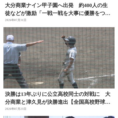
大分商業ナイン甲子園へ出発 約400人の生
徒などが激励「一戦一戦を大事に優勝をつか
み取って」
2026年07月31日
決勝は13年ぶりに公立高校同士の対戦に 大
分商業と津久見が決勝進出【全国高校野球選
手権大分大会】
2026年07月23日