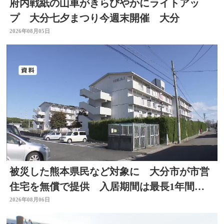
府内戦紙の山車がきらびやかにライトアッ
プ 大分七夕まつり今週末開催 大分
2026年08月05日
被災した熊本県民など対象に 大分市が市営
住宅を無償で提供 入居期間は最長1年間
【令和8年熊本地震】
2026年08月06日