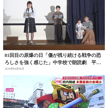
81回目の原爆の日「傷が残り続ける戦争の恐
ろしさを強く感じた」中学校で朗読劇 平和
の大切さ学ぶ 大分
2026年08月06日