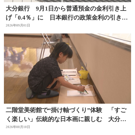
大分銀行 9月1日から普通預金の金利引き上
げ「0.4％」に 日本銀行の政策金利の引き上
げを受け
2026年09月01日
二階堂美術館で“掛け軸づくり”体験 「すご
く楽しい」伝統的な日本画に親しむ 大分県
日出町
2026年08月10日