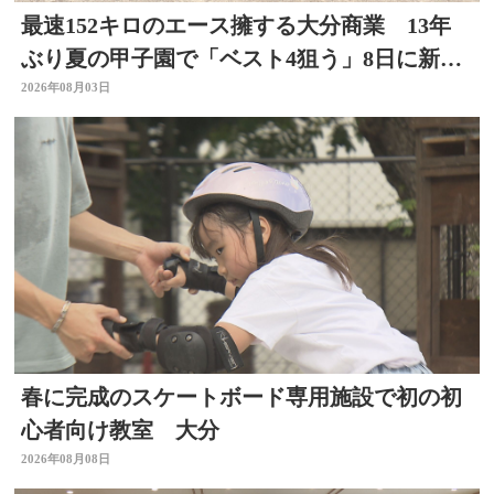
最速152キロのエース擁する大分商業 13年
ぶり夏の甲子園で「ベスト4狙う」8日に新潟
代表と対戦
2026年08月03日
春に完成のスケートボード専用施設で初の初
心者向け教室 大分
2026年08月08日