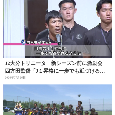
J2大分トリニータ 新シーズン前に激励会
四方田監督「J１昇格に一歩でも近づけるよ
うに」
2026年07月26日