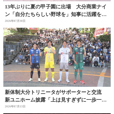
13年ぶりに夏の甲子園に出場 大分商業ナイ
ン「自分たちらしい野球を」知事に活躍を誓
う
2026年07月30日
新体制大分トリニータがサポーターと交流
新ユニホーム披露「上は見すぎずに一歩一
歩」リーグ開幕直前
2026年07月13日