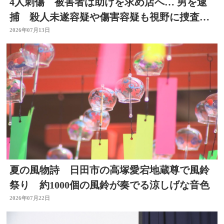
4人刺傷 被害者は助けを求め店へ… 男を逮
捕 殺人未遂容疑や傷害容疑も視野に捜査
大分県佐伯市
2026年07月13日
夏の風物詩 日田市の高塚愛宕地蔵尊で風鈴
祭り 約1000個の風鈴が奏でる涼しげな音色
2026年07月22日