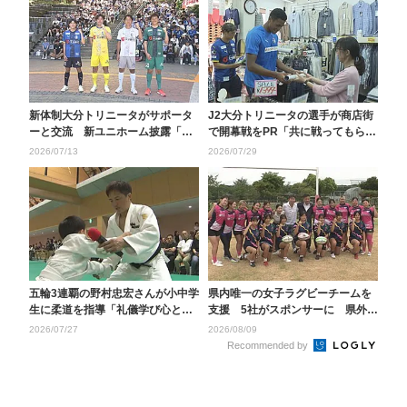
新体制大分トリニータがサポータ
J2大分トリニータの選手が商店街
ーと交流 新ユニホーム披露「上
で開幕戦をPR「共に戦ってもらえ
は見すぎずに一歩一歩...
るとうれしい」
2026/07/13
2026/07/29
五輪3連覇の野村忠宏さんが小中学
県内唯一の女子ラグビーチームを
生に柔道を指導「礼儀学び心と体
支援 5社がスポンサーに 県外遠
を強く」 大分
征での金銭的負担の...
2026/07/27
2026/08/09
Recommended by