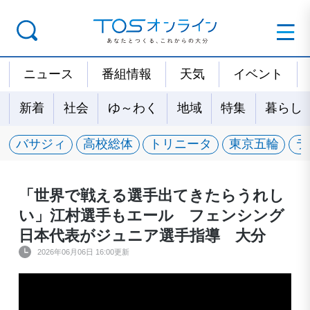
ニュース
番組情報
天気
イベント
新着
社会
ゆ～わく
地域
特集
暮らし
バサジィ
高校総体
トリニータ
東京五輪
ラ
「世界で戦える選手出てきたらうれし
い」江村選手もエール フェンシング
日本代表がジュニア選手指導 大分
2026年06月06日 16:00更新