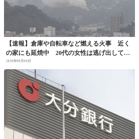
【速報】倉庫や自転車など燃える火事 近く
の家にも延焼中 20代の女性は逃げ出して無
事 大分
2026年08月04日