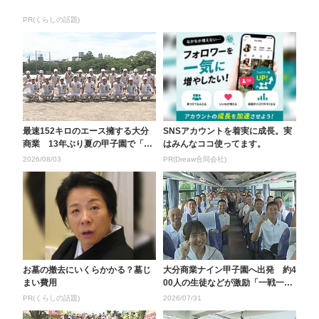
PR(くらしの話題)
最速152キロのエース擁する大分
SNSアカウントを着実に成長。実
商業 13年ぶり夏の甲子園で「ベ
はみんなココ使ってます。
スト4狙う」8日...
2026/08/03
PR(Dreaw合同会社)
お墓の撤去にいくらかかる？墓じ
大分商業ナイン甲子園へ出発 約4
まい費用
00人の生徒などが激励「一戦一戦
を大事に優勝をつ...
PR(くらしの話題)
2026/07/31