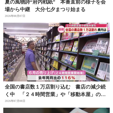
夏の風物詩“府内戦紙” 本番直前の様子を会
場から中継 大分七夕まつり始まる
2026年08月07日
全国の書店数１万店割り込む 書店の減少続
く中 「２４時間営業」や「移動本屋」の取
り組みも 大分
2026年07月08日