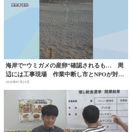
海岸で“ウミガメの産卵”確認されるも… 周
辺には工事現場 作業中断し市とNPOが対応
を協議 大分
2026年07月21日