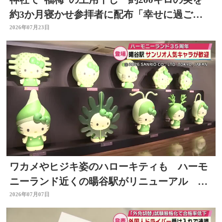
約3か月寝かせ参拝者に配布「幸せに過ごせ
るように」大分
2026年07月23日
ワカメやヒジキ姿のハローキティも ハーモ
ニーランド近くの暘谷駅がリニューアル 大
分
2026年07月07日