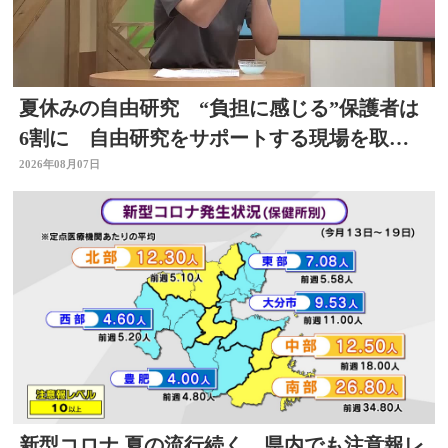
夏休みの自由研究 “負担に感じる”保護者は
6割に 自由研究をサポートする現場を取
材 スタジオで「割れないシャボン玉」づく
2026年08月07日
りも
新型コロナ 夏の流行続く 県内でも注意報レ