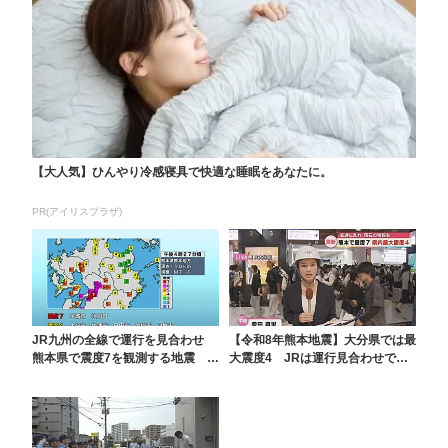
【大人気】ひんやり冷感寝具で快適な睡眠をあなたに。
PR(アイリスプラザ)
JR九州の全線で運行を見合わせ
【令和8年熊本地震】大分県では最
熊本県で震度7を観測する地震 大
大震度4 JRは運行見合わせで夕
分県内では最大震...
方の駅は混雑