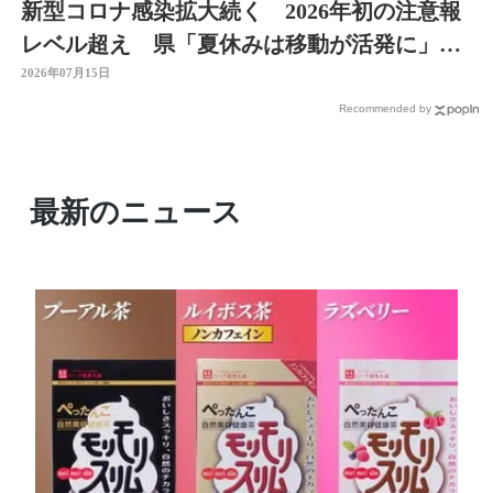
新型コロナ感染拡大続く 2026年初の注意報
レベル超え 県「夏休みは移動が活発に」感
染対策を 大分
2026年07月15日
Recommended by
最新のニュース