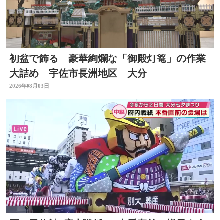
初盆で飾る 豪華絢爛な「御殿灯篭」の作業
大詰め 宇佐市長洲地区 大分
2026年08月03日