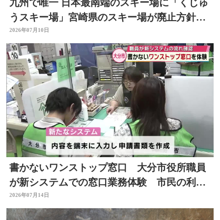
九州で唯一 日本最南端のスキー場に「くじゅ
うスキー場」宮崎県のスキー場が廃止方針
で 大分
2026年07月10日
書かないワンストップ窓口 大分市役所職員
が新システムでの窓口業務体験 市民の利便
性向上と業務効率化へ
2026年07月14日