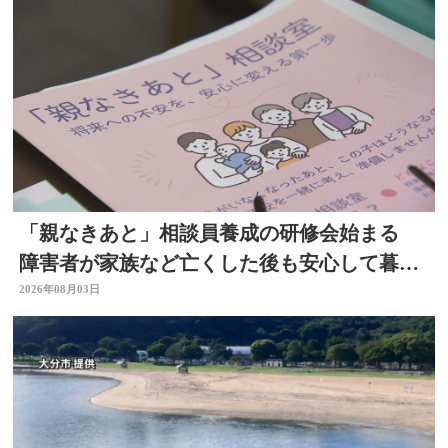
「親なきあと」相談員養成の研修会始まる
障害者が家族など亡くした後も安心して暮ら
せるように 大分
2026年08月03日