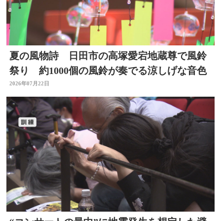
夏の風物詩 日田市の高塚愛宕地蔵尊で風鈴
祭り 約1000個の風鈴が奏でる涼しげな音色
2026年07月22日