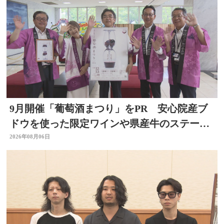
9月開催「葡萄酒まつり」をPR 安心院産ブ
ドウを使った限定ワインや県産牛のステーキ
など 大分
2026年08月06日