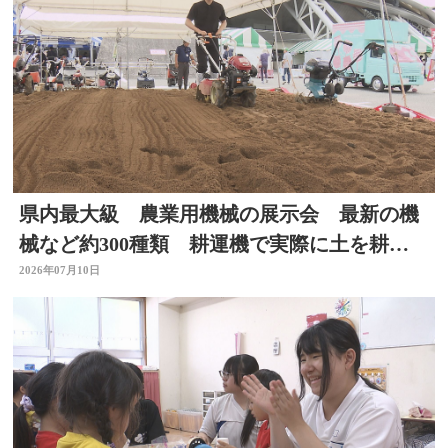
県内最大級 農業用機械の展示会 最新の機
械など約300種類 耕運機で実際に土を耕す
体験も 大分
2026年07月10日