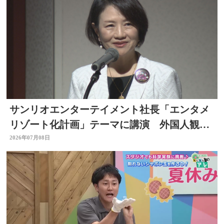
サンリオエンターテイメント社長「エンタメ
リゾート化計画」テーマに講演 外国人観光
客の呼び込みも 大分
2026年07月08日