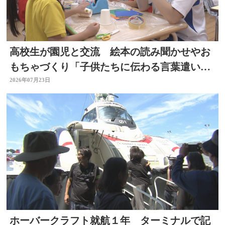
高校生が園児と交流 絵本の読み聞かせやお
もちゃづくり「子供たちに伝わる言葉遣いが
大切と思った」大分
2026年07月23日
ホーバークラフト就航１年 ターミナルで記