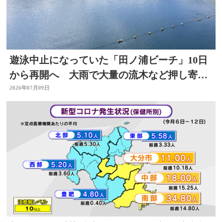
遊泳中止になっていた「田ノ浦ビーチ」10日
から再開へ 大雨で大量の流木など押し寄せ
る 大分
2026年07月09日