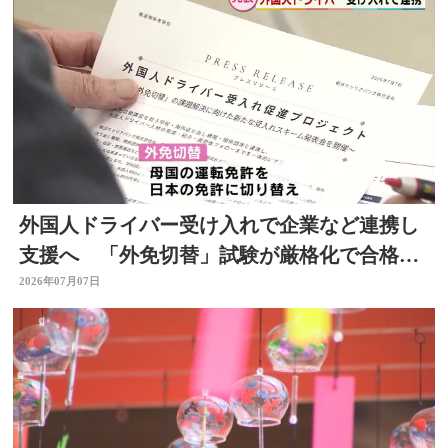
外国人ドライバー受け入れで企業など連携し
支援へ 「外免切替」試験が厳格化で合格率
低下 大分
2026年07月07日