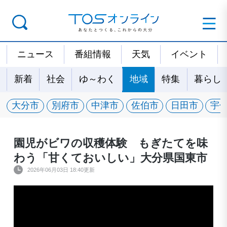
ニュース
番組情報
天気
イベント
新着
社会
ゆ～わく
地域
特集
暮らし
大分市
別府市
中津市
佐伯市
日田市
宇
園児がビワの収穫体験 もぎたてを味
わう「甘くておいしい」大分県国東市
2026年06月03日 18:40更新