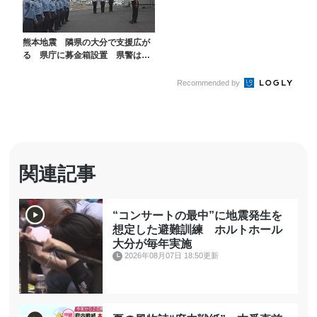
熊本地震 隣県の大分で支援広が
る 県庁に募金箱設置 県警は被
災地のパトロールのた...
Recommended by
関連記事
“コンサートの最中”に地震発生を
想定した避難訓練 ホルトホール
大分が毎年実施
2026年08月07日 18:50更新