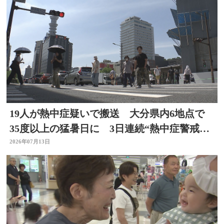
19人が熱中症疑いで搬送 大分県内6地点で
35度以上の猛暑日に 3日連続“熱中症警戒ア
ラート”発表
2026年07月13日