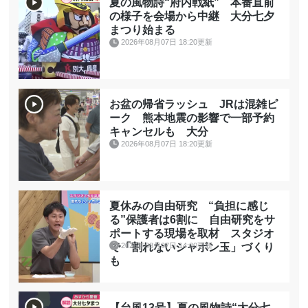
夏の風物詩“府内戦紙” 本番直前
の様子を会場から中継 大分七夕
まつり始まる
2026年08月07日 18:20更新
お盆の帰省ラッシュ JRは混雑ピ
ーク 熊本地震の影響で一部予約
キャンセルも 大分
2026年08月07日 18:20更新
夏休みの自由研究 “負担に感じ
る”保護者は6割に 自由研究をサ
ポートする現場を取材 スタジオ
2026年08月07日 14:00更新
で「割れないシャボン玉」づくり
も
【台風13号】夏の風物詩“大分七