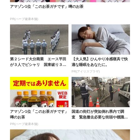
アマゾン1位「このお茶ガチです」噂のお茶
PR(ハーブ健康本舗)
第２シード大分商業 エース平田
【大人気】ひんやり冷感寝具で快
が３人でピシャリ 国東破り３回
適な睡眠をあなたに。
戦進出【全国高校野球...
PR(アイリスプラザ)
アマゾン1位「このお茶ガチです」
国道の街灯が突如倒れ県内で調
噂のお茶
査 緊急撤去必要な街頭や標識が
計3基 大分
PR(ハーブ健康本舗)