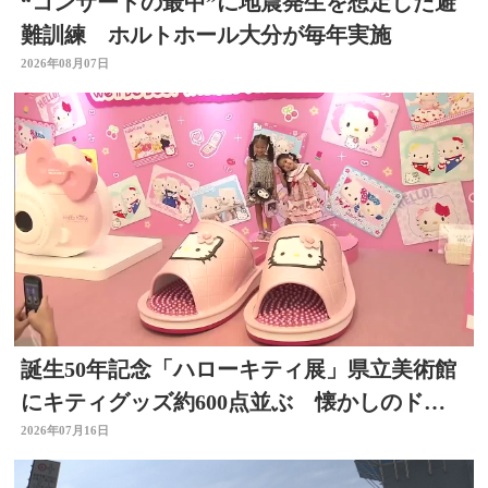
“コンサートの最中”に地震発生を想定した避
難訓練 ホルトホール大分が毎年実施
2026年08月07日
誕生50年記念「ハローキティ展」県立美術館
にキティグッズ約600点並ぶ 懐かしのドラ
イヤーなど 大分
2026年07月16日