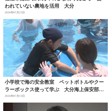
われていない農地を活用 大分
2026年07月23日
小学校で海の安全教室 ペットボトルやクー
ラーボックス使って学ぶ 大分海上保安部が
初開催
2026年07月13日