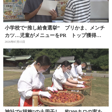
小学校で“推し給食選挙” ブリかま、メンチ
カツ…児童がメニューをPR トップ獲得
は？ 選挙を身近に
2026年07月15日
神社で“福梅”の土用干し 約200キロの実を