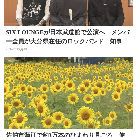
SIX LOUNGEが日本武道館で公演へ メンバ
ー全員が大分県在住のロックバンド 知事を
表敬
2026年07月09日
佐伯市蒲江で約3万本のひまわり見ごろ 使