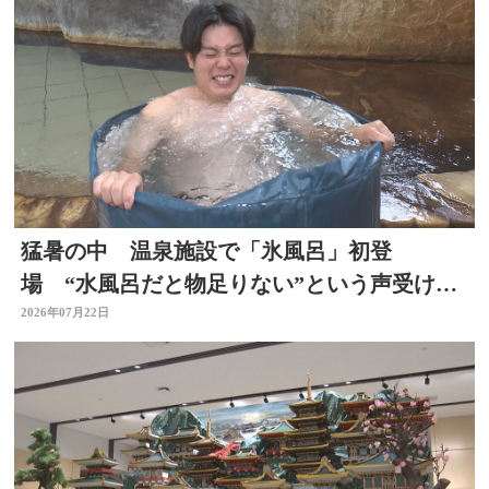
猛暑の中 温泉施設で「氷風呂」初登
場 “水風呂だと物足りない”という声受けレ
ベルアップ 大分・日田市
2026年07月22日