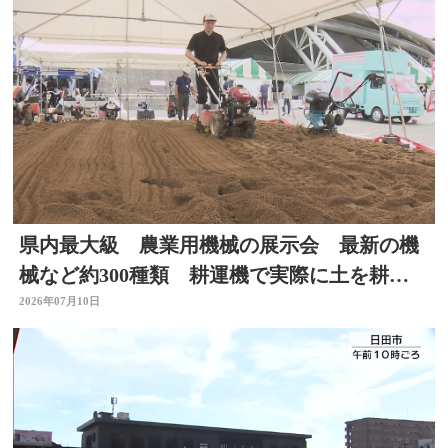
県内最大級 農業用機械の展示会 最新の機
械など約300種類 耕運機で実際に土を耕す
体験も 大分
2026年07月10日