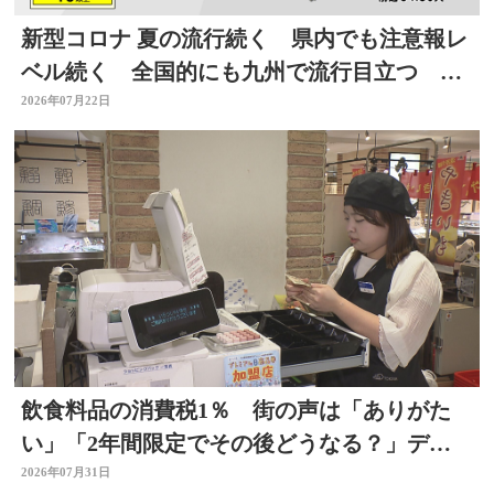
新型コロナ 夏の流行続く 県内でも注意報レ
ベル続く 全国的にも九州で流行目立つ 大
分
2026年07月22日
飲食料品の消費税1％ 街の声は「ありがた
い」「2年間限定でその後どうなる？」デパ
ートの反応は 大分
2026年07月31日