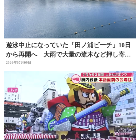
遊泳中止になっていた「田ノ浦ビーチ」10日
から再開へ 大雨で大量の流木など押し寄せ
る 大分
2026年07月09日