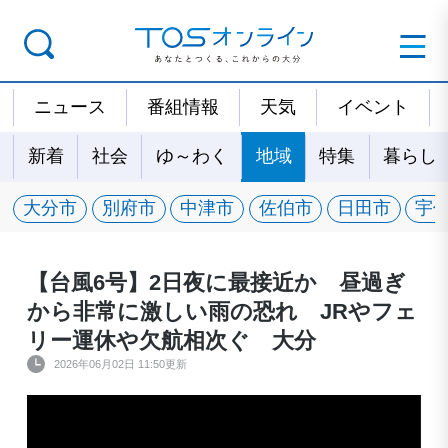
ニュース
番組情報
天気
イベント
新着
社会
ゆ～わく
地域
特集
暮らし
大分市
別府市
中津市
佐伯市
日田市
宇
【台風6号】2日夜に最接近か 昼過ぎ
から非常に激しい雨の恐れ JRやフェ
リー運休や欠航相次ぐ 大分
2026年06月02日 11:50更新