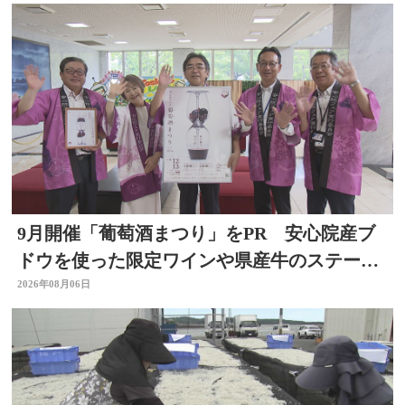
9月開催「葡萄酒まつり」をPR 安心院産ブ
ドウを使った限定ワインや県産牛のステーキ
など 大分
2026年08月06日