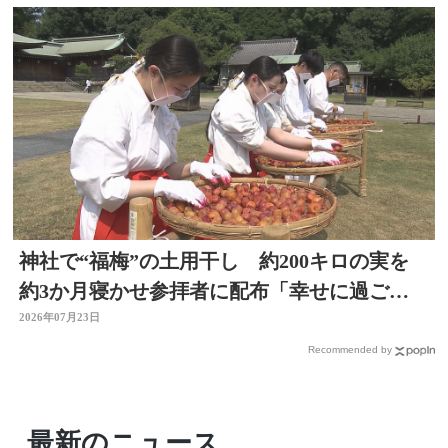
神社で“福梅”の土用干し 約200キロの実を
約3か月寝かせ参拝者に配布「幸せに過ごせ
るように」大分
2026年07月23日
Recommended by
最新のニュース