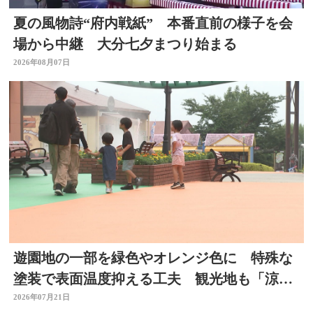
夏の風物詩“府内戦紙” 本番直前の様子を会
場から中継 大分七夕まつり始まる
2026年08月07日
遊園地の一部を緑色やオレンジ色に 特殊な
塗装で表面温度抑える工夫 観光地も「涼」
PRで集客図る 大分
2026年07月21日