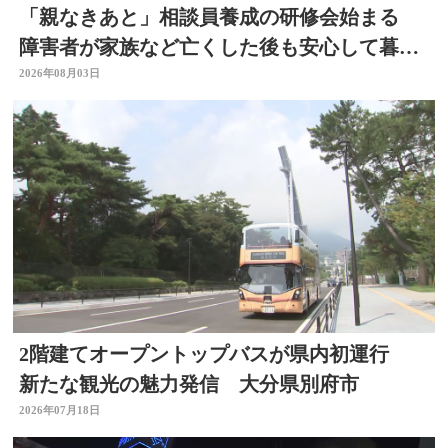
「親なきあと」相談員養成の研修会始まる
障害者が家族など亡くした後も安心して暮ら
せるように 大分
2026年08月03日
2階建てオープントップバスが県内初運行
新たな観光の魅力発信 大分県別府市
2026年07月18日