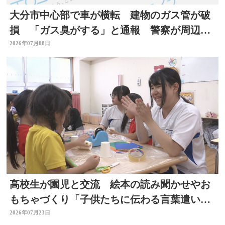
大分市中心部で車が横転 建物のガス管が破
損 「ガス臭がする」と通報 警察が周辺で
一時交通規制
2026年07月08日
高校生が園児と交流 絵本の読み聞かせやお
もちゃづくり「子供たちに伝わる言葉遣いが
大切と思った」大分
2026年07月23日