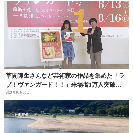
草間彌生さんなど芸術家の作品を集めた「ラ
ブ！ヴァンガード！！」来場者1万人突破
大分県立美術館
2026年08月06日