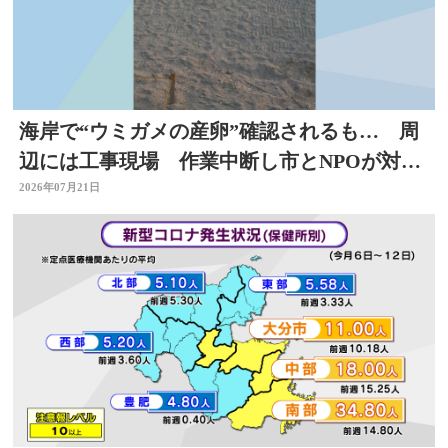
海岸で“ウミガメの産卵”確認されるも… 周
辺には工事現場 作業中断し市とNPOが対応
を協議 大分
2026年07月21日