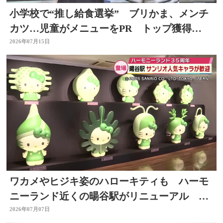
小学校で“推し給食選挙” ブリかま、メンチ
カツ…児童がメニューをPR トップ獲得
は？ 選挙を身近に
2026年07月15日
ワカメやヒジキ姿のハローキティも ハーモ
ニーランド近くの暘谷駅がリニューアル 大
分
2026年07月07日