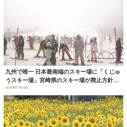
九州で唯一 日本最南端のスキー場に「くじゅ
うスキー場」宮崎県のスキー場が廃止方針
で 大分
2026年07月10日