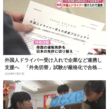
外国人ドライバー受け入れで企業など連携し
支援へ 「外免切替」試験が厳格化で合格率
低下 大分
2026年07月07日