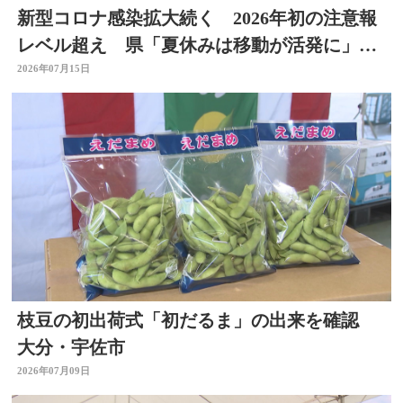
新型コロナ感染拡大続く 2026年初の注意報
レベル超え 県「夏休みは移動が活発に」感
染対策を 大分
2026年07月15日
枝豆の初出荷式「初だるま」の出来を確認
大分・宇佐市
2026年07月09日