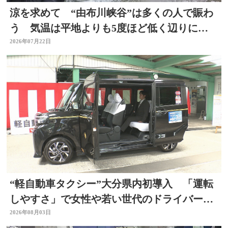
涼を求めて “由布川峡谷”は多くの人で賑わ
う 気温は平地よりも5度ほど低く辺りには
涼しい風も 大分
2026年07月22日
“軽自動車タクシー”大分県内初導入 「運転
しやすさ」で女性や若い世代のドライバー確
保へ
2026年08月03日