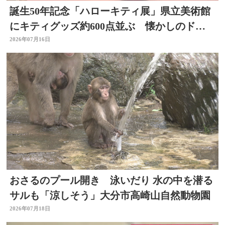
誕生50年記念「ハローキティ展」県立美術館
にキティグッズ約600点並ぶ 懐かしのドラ
イヤーなど 大分
2026年07月16日
おさるのプール開き 泳いだり 水の中を潜る
サルも「涼しそう」大分市高崎山自然動物園
2026年07月18日