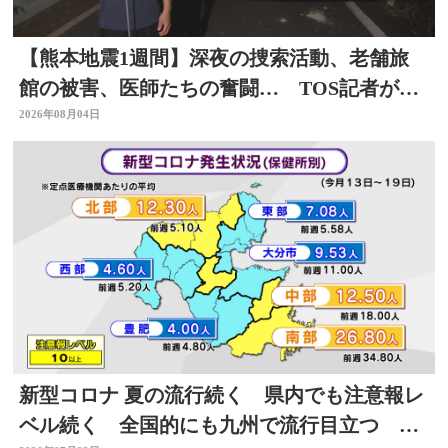
【熊本地震1週間】深夜の捜索活動、老舗旅
館の被害、医師たちの奮闘… TOS記者が取
材した被災地 大分
2026年08月04日
新型コロナ 夏の流行続く 県内でも注意報レ
ベル続く 全国的にも九州で流行目立つ 大