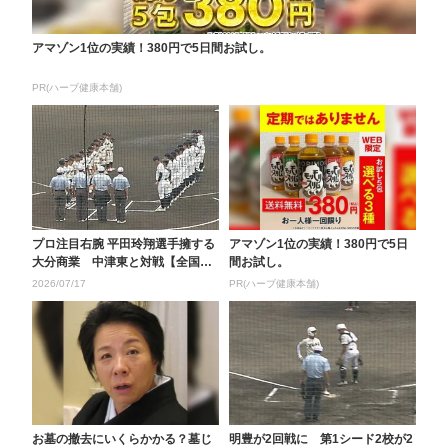
アマゾン1位の実績！380円で5日間お試し。
PR(ハーブ健康本舗)
プロ注目右腕 平田玲翔選手擁する
アマゾン1位の実績！380円で5日
大分商業 中津東と対戦【全国高
間お試し。
校野球選手権大分大...
2026/07/17
PR(ハーブ健康本舗)
お墓の撤去にいくらかかる？墓じ
明豊が2回戦に 第1シード2校が2