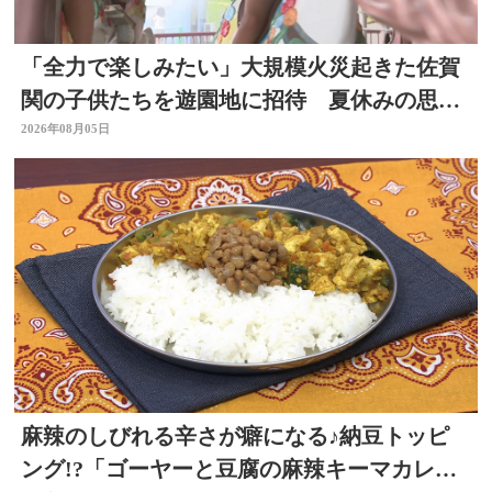
「全力で楽しみたい」大規模火災起きた佐賀
関の子供たちを遊園地に招待 夏休みの思い
出作りに 大分
2026年08月05日
麻辣のしびれる辛さが癖になる♪納豆トッピ
ング!?「ゴーヤーと豆腐の麻辣キーマカレ