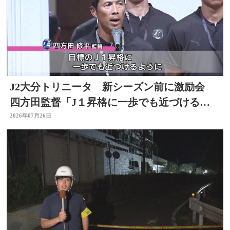
J2大分トリニータ 新シーズン前に激励会
四方田監督「J１昇格に一歩でも近づけるよ
うに」
2026年07月26日