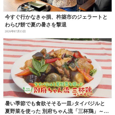
今すぐ行かなきゃ損、杵築市のジェラートと
わらび餅で夏の暑さを撃退
2026年07月15日
暑い季節でも食欲そそる一皿♪タイバジルと
夏野菜を使った 別府ちゃん流「三杯鶏」～開