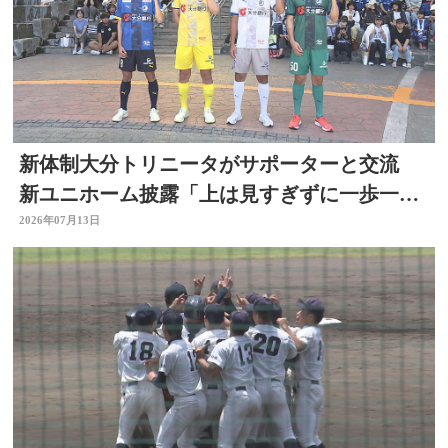
新体制大分トリニータがサポーターと交流
新ユニホーム披露「上は見すぎずに一歩一
歩」リーグ開幕直前
2026年07月13日