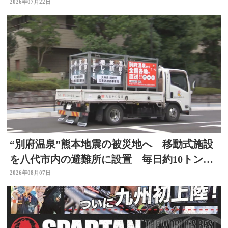
分
2026年07月22日
“別府温泉”熊本地震の被災地へ 移動式施設
を八代市内の避難所に設置 毎日約10トンの
温泉届ける 大分
2026年08月07日