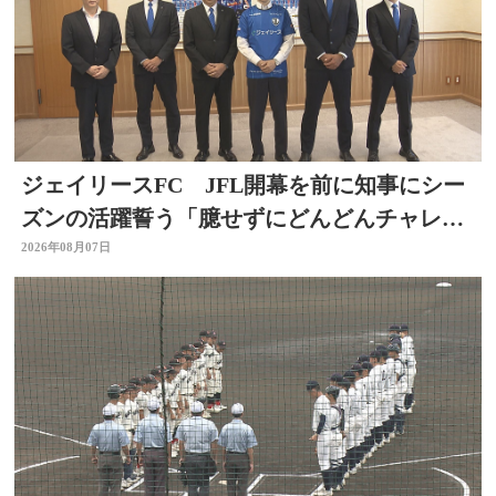
ジェイリースFC JFL開幕を前に知事にシー
ズンの活躍誓う「臆せずにどんどんチャレン
ジする」大分
2026年08月07日