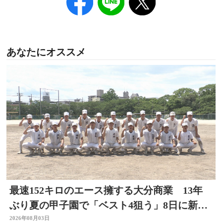
あなたにオススメ
最速152キロのエース擁する大分商業 13年
ぶり夏の甲子園で「ベスト4狙う」8日に新潟
代表と対戦
2026年08月03日