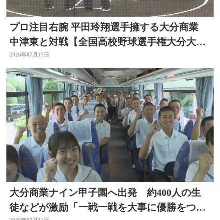
プロ注目右腕 平田玲翔選手擁する大分商業
中津東と対戦【全国高校野球選手権大分大
会】
2026年07月17日
大分商業ナイン甲子園へ出発 約400人の生
徒などが激励「一戦一戦を大事に優勝をつか