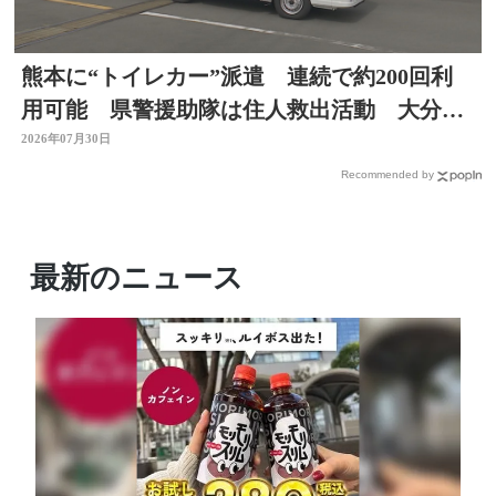
熊本に“トイレカー”派遣 連続で約200回利
用可能 県警援助隊は住人救出活動 大分か
ら支援の輪広がる
2026年07月30日
Recommended by
最新のニュース