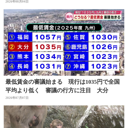
ー」～開店！キッチン別府ちゃん～
2026年08月04日
最低賃金の審議始まる 現行は1035円で全国
平均より低く 審議の行方に注目 大分
2026年07月07日