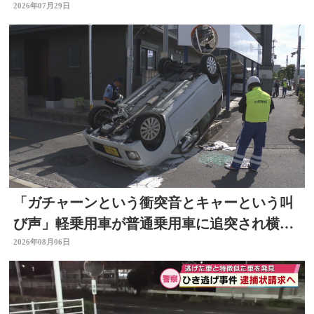
告発 大分
2026年07月29日
「ガチャーンという衝突音とキャーという叫
び声」軽乗用車が普通乗用車に追突され横
転 周囲騒然 大分
2026年08月06日