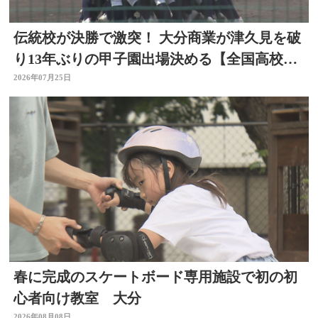
伝統校が決勝で激突！ 大分商業が津久見を破
り13年ぶりの甲子園出場決める【全国高校野
球大分大会】
2026年07月25日
春に完成のスケートボード専用施設で初の初
心者向け教室 大分
2026年08月08日