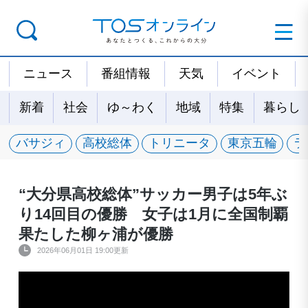
ニュース
番組情報
天気
イベント
新着
社会
ゆ～わく
地域
特集
暮らし
バサジィ
高校総体
トリニータ
東京五輪
ラ
“大分県高校総体”サッカー男子は5年ぶ
り14回目の優勝 女子は1月に全国制覇
果たした柳ヶ浦が優勝
2026年06月01日 19:00更新