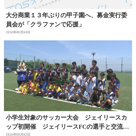
大分商業１３年ぶりの甲子園へ、募金実行委
員会が「クラファンで応援」
2026年08月04日
小学生対象のサッカー大会 ジェイリースカ
ップ初開催 ジェイリースFCの選手と交流
も 大分
2026年08月02日