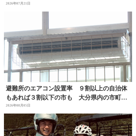
店！キッチン別府ちゃん～
2026年07月21日
避難所のエアコン設置率 ９割以上の自治体
もあれば３割以下の市も 大分県内の市町村
を調査
2026年08月05日