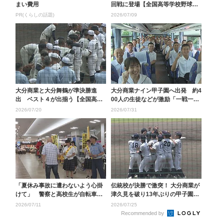
まい費用
回戦に登場【全国高等学校野球選
手権大分大会】
PR(くらしの話題)
2026/07/09
大分商業と大分舞鶴が準決勝進
大分商業ナイン甲子園へ出発 約4
出 ベスト４が出揃う【全国高校
00人の生徒などが激励「一戦一戦
野球選手権大分大会】
を大事に優勝をつ...
2026/07/20
2026/07/31
「夏休み事故に遭わないよう心掛
伝統校が決勝で激突！ 大分商業が
けて」 警察と高校生が自転車の
津久見を破り13年ぶりの甲子園出
安全運転呼びかけ 大...
場決める【全国高...
2026/07/11
2026/07/25
Recommended by