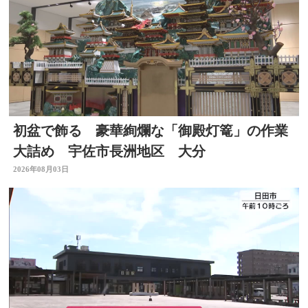
初盆で飾る 豪華絢爛な「御殿灯篭」の作業
大詰め 宇佐市長洲地区 大分
2026年08月03日