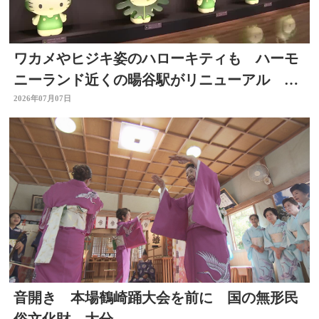
ワカメやヒジキ姿のハローキティも ハーモ
ニーランド近くの暘谷駅がリニューアル 大
分
2026年07月07日
音開き 本場鶴崎踊大会を前に 国の無形民