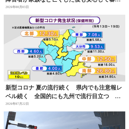
せるように 大分
2026年08月03日
新型コロナ 夏の流行続く 県内でも注意報レ
ベル続く 全国的にも九州で流行目立つ 大
分
2026年07月22日