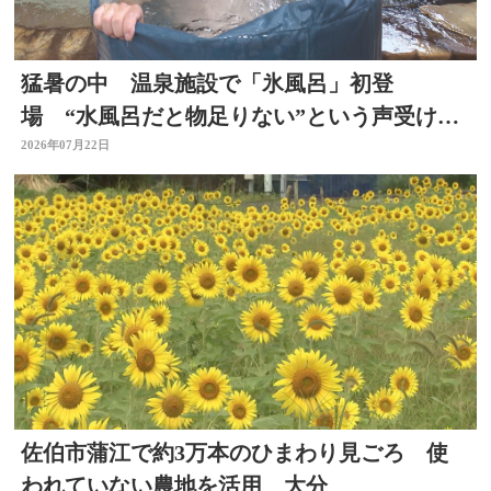
猛暑の中 温泉施設で「氷風呂」初登
場 “水風呂だと物足りない”という声受けレ
ベルアップ 大分・日田市
2026年07月22日
佐伯市蒲江で約3万本のひまわり見ごろ 使
われていない農地を活用 大分