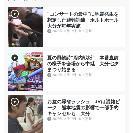
“コンサートの最中”に地震発生を
想定した避難訓練 ホルトホール
大分が毎年実施
2026年08月07日 18:50更新
夏の風物詩“府内戦紙” 本番直前
の様子を会場から中継 大分七夕
まつり始まる
2026年08月07日 18:20更新
お盆の帰省ラッシュ JRは混雑ピ
ーク 熊本地震の影響で一部予約
キャンセルも 大分
2026年08月07日 18:20更新