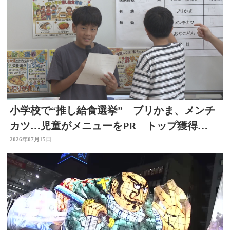
小学校で“推し給食選挙” ブリかま、メンチ
カツ…児童がメニューをPR トップ獲得
は？ 選挙を身近に
2026年07月15日