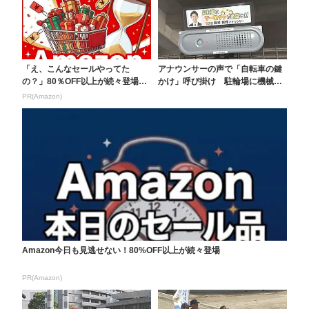
「え、こんなセールやってた
アナウンサーの声で「自転車の鍵
の？」80％OFF以上が続々登場！
かけ」呼び掛け 駐輪場に機械設
Amazonの本気が...
置 警察官とテレビ局...
PR(Amazon)
Amazon今日も見逃せない！80%OFF以上が続々登場
PR(Amazon)