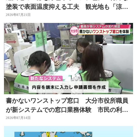
塗装で表面温度抑える工夫 観光地も「涼」
PRで集客図る 大分
2026年07月21日
書かないワンストップ窓口 大分市役所職員
が新システムでの窓口業務体験 市民の利便
性向上と業務効率化へ
2026年07月14日