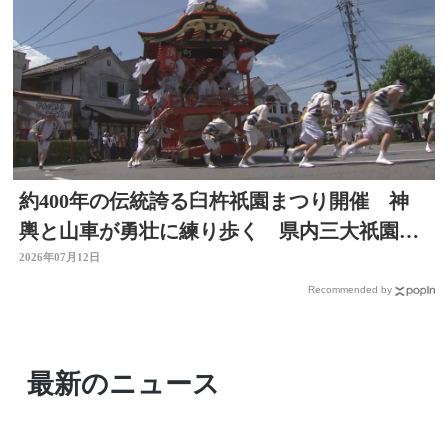
約400年の伝統誇る臼杵祇園まつり開催 神
輿と山車が勇壮に練り歩く 県内三大祇園の
１つ 大分
2026年07月12日
Recommended by
最新のニュース