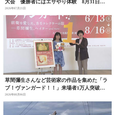
大会 優勝者にはエサやり体験 8月31日ま
で
2026年07月21日
草間彌生さんなど芸術家の作品を集めた「ラ
ブ！ヴァンガード！！」来場者1万人突破
大分県立美術館
2026年08月06日