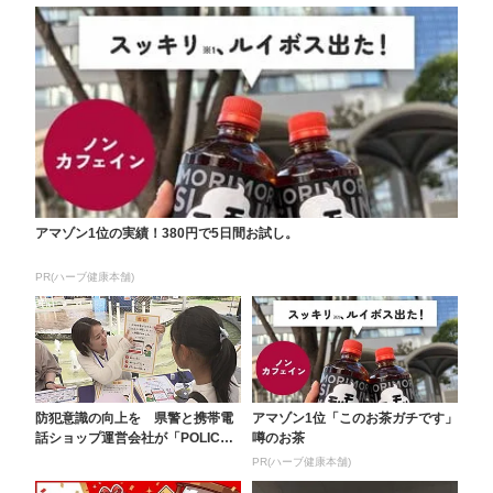
アマゾン1位の実績！380円で5日間お試し。
PR(ハーブ健康本舗)
防犯意識の向上を 県警と携帯電
アマゾン1位「このお茶ガチです」
話ショップ運営会社が「POLICE
噂のお茶
PARK」開催...
PR(ハーブ健康本舗)