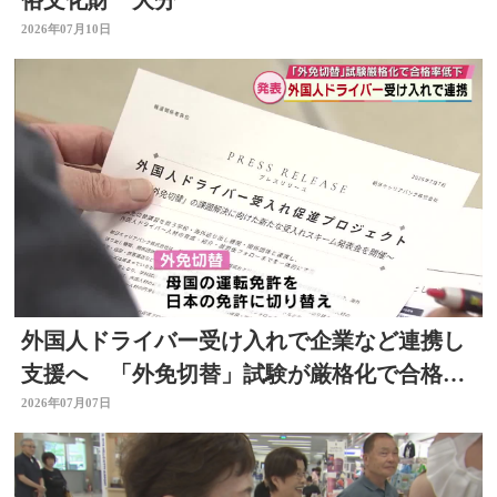
俗文化財 大分
2026年07月10日
外国人ドライバー受け入れで企業など連携し
支援へ 「外免切替」試験が厳格化で合格率
低下 大分
2026年07月07日