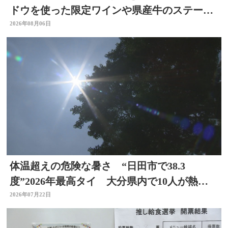
ドウを使った限定ワインや県産牛のステーキ
など 大分
2026年08月06日
体温超えの危険な暑さ “日田市で38.3
度”2026年最高タイ 大分県内で10人が熱中
症疑いで搬送
2026年07月22日