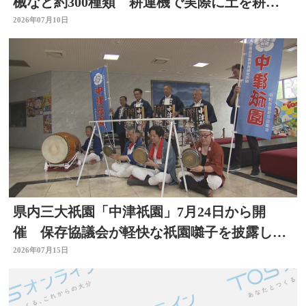
械など約300種類 耕運機で実際に土を耕す
体験も 大分
2026年07月10日
県内三大祇園「中津祇園」7月24日から開
催 保存協議会が軽快な祇園囃子を披露し祭
りをPR 大分
2026年07月15日