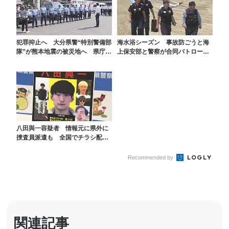
犯罪抑止へ 大分県警“特別警備部
海水浴シーズン 事故防ごうと海
隊”が熊本地震の被災地へ 県庁で
上保安部と警察が合同パトロー
出発式【令和8年...
ル 大分
八田與一容疑者 情報元に県外に
捜査員派遣も 全国でチラシ配っ
て以降400件超える...
Recommended by
関連記事