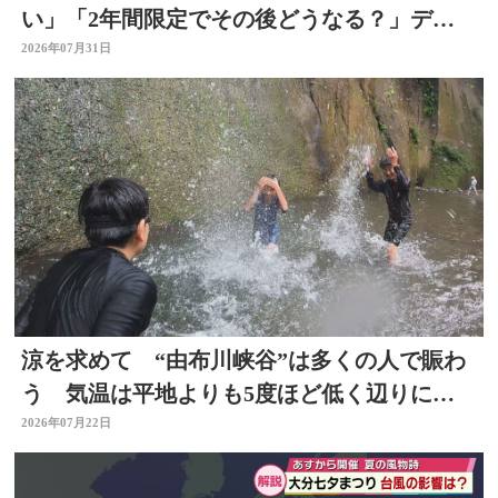
い」「2年間限定でその後どうなる？」デパ
ートの反応は 大分
2026年07月31日
涼を求めて “由布川峡谷”は多くの人で賑わ
う 気温は平地よりも5度ほど低く辺りには
涼しい風も 大分
2026年07月22日