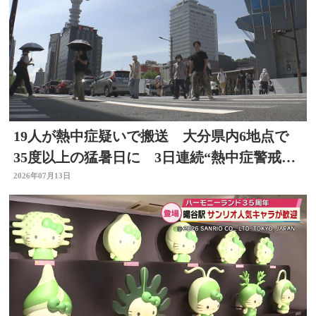
19人が熱中症疑いで搬送 大分県内6地点で
35度以上の猛暑日に 3日連続“熱中症警戒ア
ラート”発表
2026年07月13日