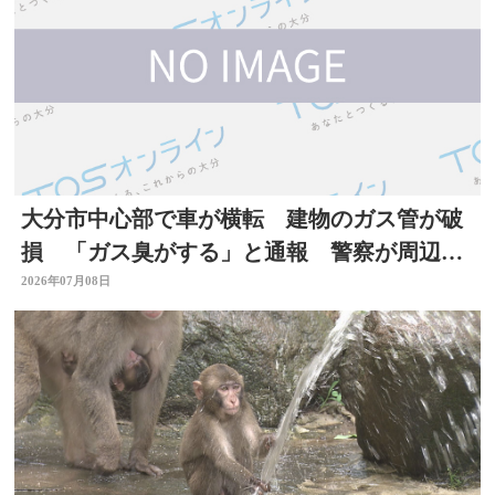
大分市中心部で車が横転 建物のガス管が破
損 「ガス臭がする」と通報 警察が周辺で
一時交通規制
2026年07月08日