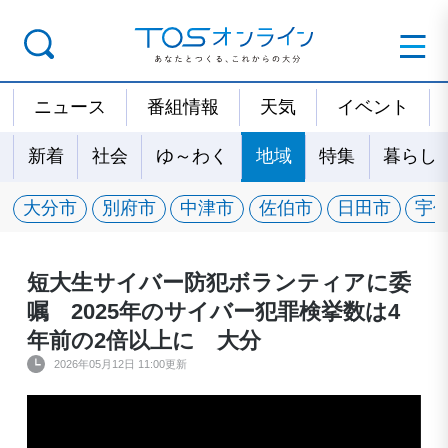
ニュース
番組情報
天気
イベント
新着
社会
ゆ～わく
地域
特集
暮らし
大分市
別府市
中津市
佐伯市
日田市
宇
短大生サイバー防犯ボランティアに委
嘱 2025年のサイバー犯罪検挙数は4
年前の2倍以上に 大分
2026年05月12日 11:00更新