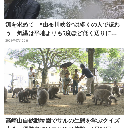
涼を求めて “由布川峡谷”は多くの人で賑わ
う 気温は平地よりも5度ほど低く辺りには
涼しい風も 大分
2026年07月22日
高崎山自然動物園でサルの生態を学ぶクイズ