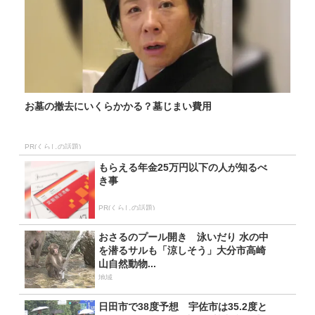
お墓の撤去にいくらかかる？墓じまい費用
PR(くらしの話題)
もらえる年金25万円以下の人が知るべ
き事
PR(くらしの話題)
おさるのプール開き 泳いだり 水の中
を潜るサルも「涼しそう」大分市高崎
山自然動物...
地域
日田市で38度予想 宇佐市は35.2度と