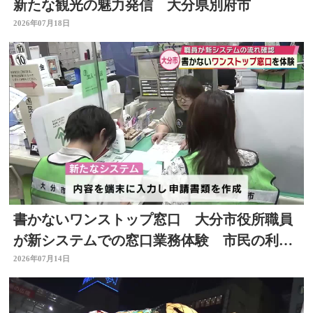
新たな観光の魅力発信 大分県別府市
2026年07月18日
書かないワンストップ窓口 大分市役所職員
が新システムでの窓口業務体験 市民の利便
性向上と業務効率化へ
2026年07月14日