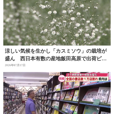
涼しい気候を生かし「カスミソウ」の栽培が
盛ん 西日本有数の産地飯田高原で出荷ピー
ク 大分県九重町
2026年07月17日