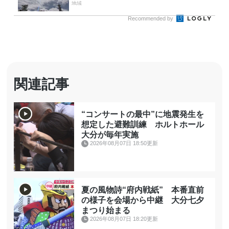
地域
Recommended by
関連記事
“コンサートの最中”に地震発生を
想定した避難訓練 ホルトホール
大分が毎年実施
2026年08月07日 18:50更新
夏の風物詩“府内戦紙” 本番直前
の様子を会場から中継 大分七夕
まつり始まる
2026年08月07日 18:20更新