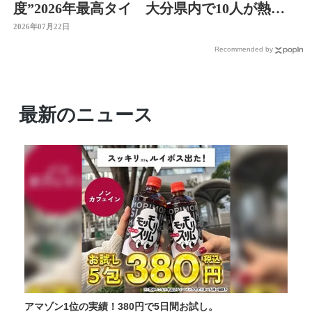
度”2026年最高タイ 大分県内で10人が熱中
症疑いで搬送
2026年07月22日
Recommended by
最新のニュース
アマゾン1位の実績！380円で5日間お試し。