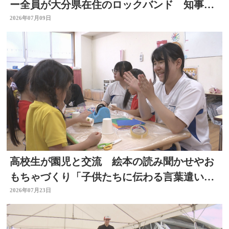
ー全員が大分県在住のロックバンド 知事を
表敬
2026年07月09日
高校生が園児と交流 絵本の読み聞かせやお
もちゃづくり「子供たちに伝わる言葉遣いが
大切と思った」大分
2026年07月23日