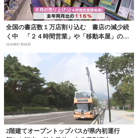
全国の書店数１万店割り込む 書店の減少続
く中 「２４時間営業」や「移動本屋」の取
り組みも 大分
2026年07月08日
2階建てオープントップバスが県内初運行