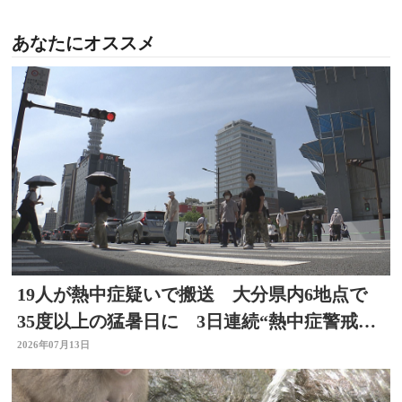
あなたにオススメ
19人が熱中症疑いで搬送 大分県内6地点で
35度以上の猛暑日に 3日連続“熱中症警戒ア
ラート”発表
2026年07月13日