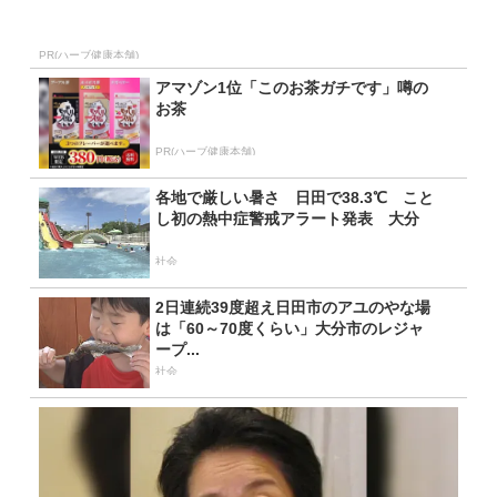
PR(ハーブ健康本舗)
アマゾン1位「このお茶ガチです」噂の
お茶
PR(ハーブ健康本舗)
各地で厳しい暑さ 日田で38.3℃ こと
し初の熱中症警戒アラート発表 大分
社会
2日連続39度超え日田市のアユのやな場
は「60～70度くらい」大分市のレジャ
ープ...
社会