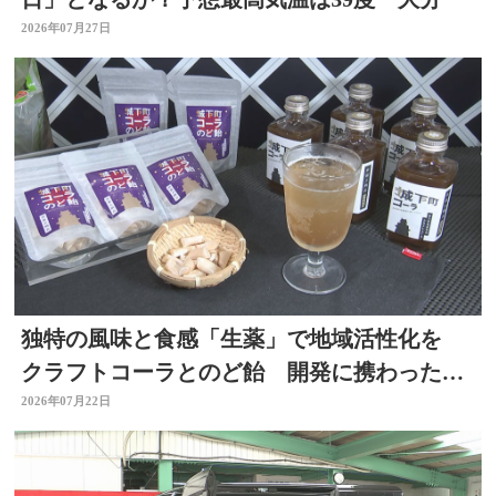
2026年07月27日
独特の風味と食感「生薬」で地域活性化を
クラフトコーラとのど飴 開発に携わった薬
剤師の思いは 大分
2026年07月22日