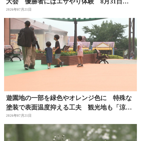
大会 優勝者にはエサやり体験 8月31日ま
で
2026年07月21日
遊園地の一部を緑色やオレンジ色に 特殊な
塗装で表面温度抑える工夫 観光地も「涼」
PRで集客図る 大分
2026年07月21日