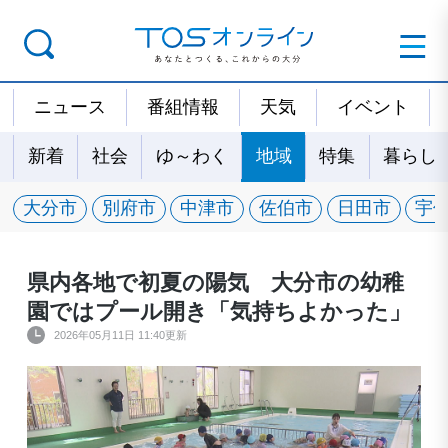
ニュース
番組情報
天気
イベント
新着
社会
ゆ～わく
地域
特集
暮らし
大分市
別府市
中津市
佐伯市
日田市
宇
県内各地で初夏の陽気 大分市の幼稚
園ではプール開き「気持ちよかった」
2026年05月11日 11:40更新