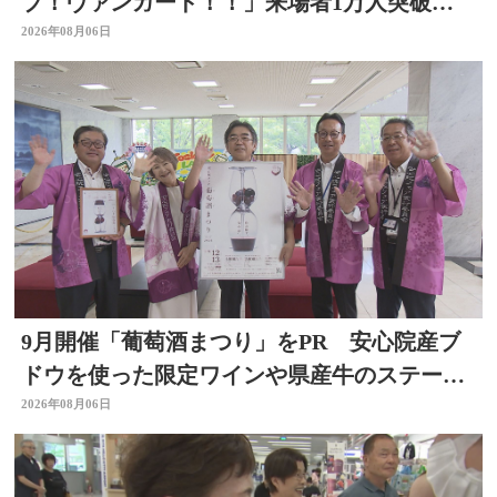
ブ！ヴァンガード！！」来場者1万人突破
大分県立美術館
2026年08月06日
9月開催「葡萄酒まつり」をPR 安心院産ブ
ドウを使った限定ワインや県産牛のステーキ
など 大分
2026年08月06日