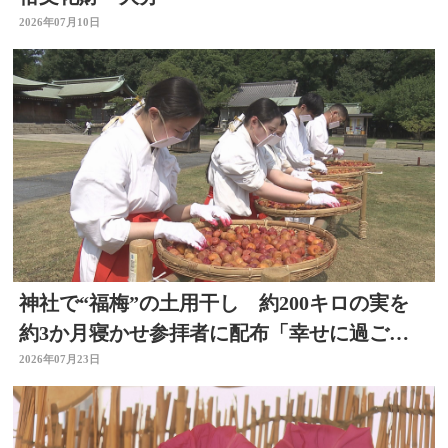
2026年07月10日
神社で“福梅”の土用干し 約200キロの実を
約3か月寝かせ参拝者に配布「幸せに過ごせ
るように」大分
2026年07月23日