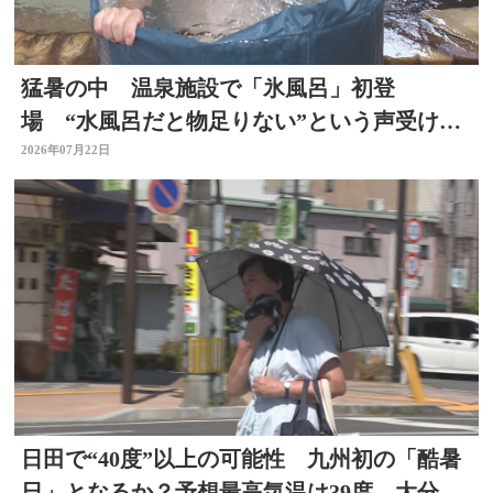
猛暑の中 温泉施設で「氷風呂」初登
場 “水風呂だと物足りない”という声受けレ
ベルアップ 大分・日田市
2026年07月22日
日田で“40度”以上の可能性 九州初の「酷暑
日」となるか？予想最高気温は39度 大分