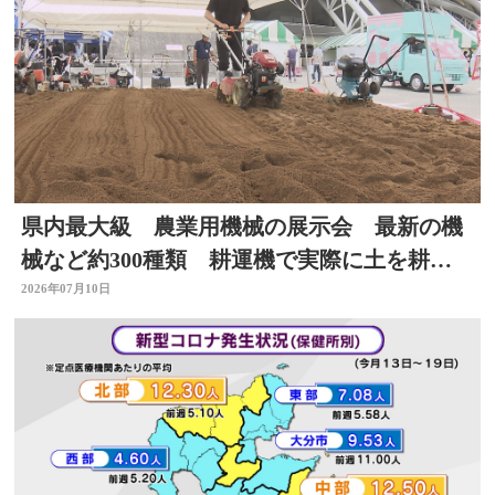
県内最大級 農業用機械の展示会 最新の機
械など約300種類 耕運機で実際に土を耕す
体験も 大分
2026年07月10日