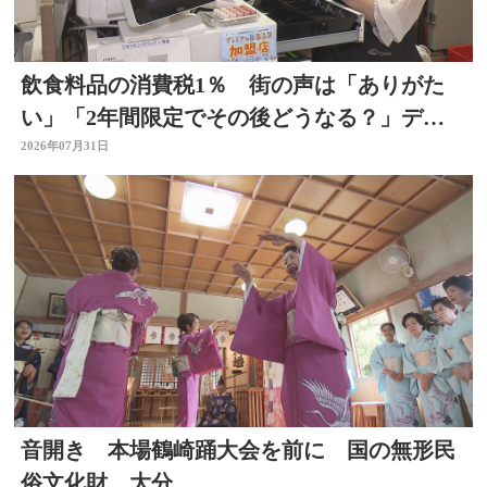
飲食料品の消費税1％ 街の声は「ありがた
い」「2年間限定でその後どうなる？」デパ
ートの反応は 大分
2026年07月31日
音開き 本場鶴崎踊大会を前に 国の無形民
俗文化財 大分