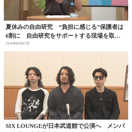
夏休みの自由研究 “負担に感じる”保護者は
6割に 自由研究をサポートする現場を取
材 スタジオで「割れないシャボン玉」づく
2026年08月07日
りも
SIX LOUNGEが日本武道館で公演へ メンバ