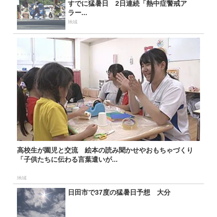
すでに猛暑日 2日連続「熱中症警戒ア
ラー...
地域
高校生が園児と交流 絵本の読み聞かせやおもちゃづくり
「子供たちに伝わる言葉遣いが...
地域
日田市で37度の猛暑日予想 大分