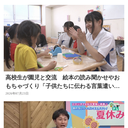
高校生が園児と交流 絵本の読み聞かせやお
もちゃづくり「子供たちに伝わる言葉遣いが
大切と思った」大分
2026年07月23日