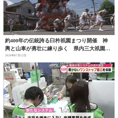
約400年の伝統誇る臼杵祇園まつり開催 神
輿と山車が勇壮に練り歩く 県内三大祇園の
１つ 大分
2026年07月12日