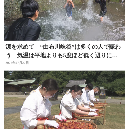
涼を求めて “由布川峡谷”は多くの人で賑わ
う 気温は平地よりも5度ほど低く辺りには
涼しい風も 大分
2026年07月22日