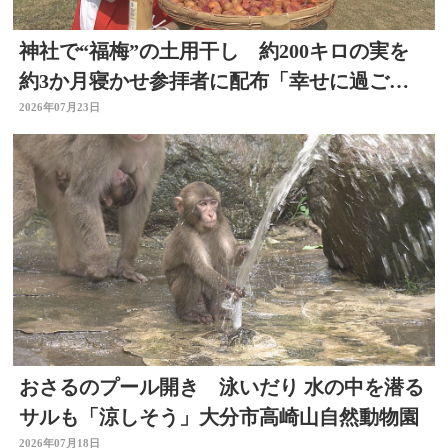
神社で“福梅”の土用干し 約200キロの実を
約3か月寝かせ参拝者に配布「幸せに過ごせ
るように」大分
2026年07月23日
おさるのプール開き 泳いだり 水の中を潜る
サルも「涼しそう」大分市高崎山自然動物園
2026年07月18日