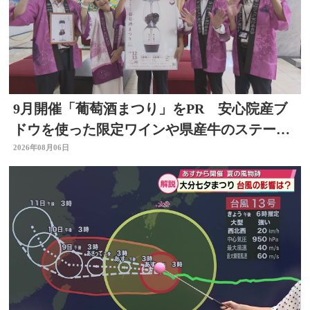
9月開催「葡萄酒まつり」をPR 安心院産ブ
ドウを使った限定ワインや県産牛のステーキ
など 大分
2026年08月06日