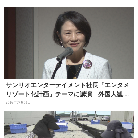
サンリオエンターテイメント社長「エンタメ
リゾート化計画」テーマに講演 外国人観光
客の呼び込みも 大分
2026年07月08日