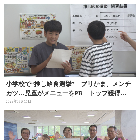
小学校で“推し給食選挙” ブリかま、メンチ
カツ…児童がメニューをPR トップ獲得
は？ 選挙を身近に
2026年07月15日