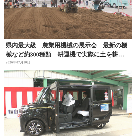
県内最大級 農業用機械の展示会 最新の機
械など約300種類 耕運機で実際に土を耕す
体験も 大分
2026年07月10日