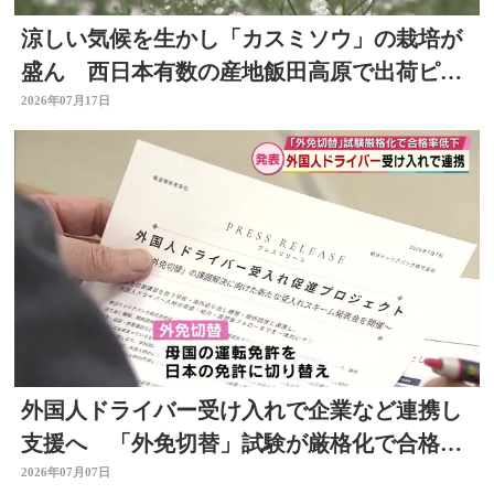
涼しい気候を生かし「カスミソウ」の栽培が
盛ん 西日本有数の産地飯田高原で出荷ピー
ク 大分県九重町
2026年07月17日
外国人ドライバー受け入れで企業など連携し
支援へ 「外免切替」試験が厳格化で合格率
低下 大分
2026年07月07日