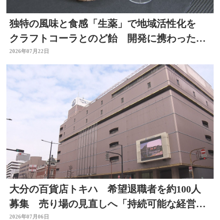
独特の風味と食感「生薬」で地域活性化を
クラフトコーラとのど飴 開発に携わった薬
剤師の思いは 大分
2026年07月22日
大分の百貨店トキハ 希望退職者を約100人
募集 売り場の見直しへ「持続可能な経営体
制構築のため」
2026年07月06日