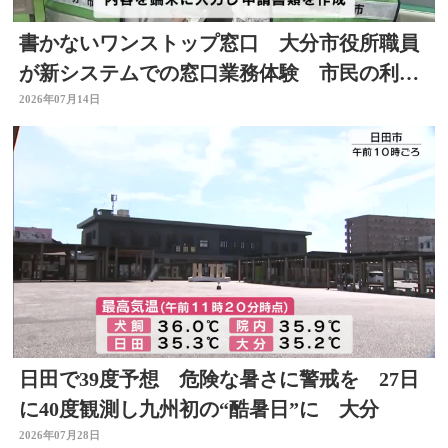
書かないワンストップ窓口 大分市役所職員
が新システムでの窓口業務体験 市民の利便
性向上と業務効率化へ
2026年07月14日
日田で39度予想 危険な暑さに警戒を 27日
に40度観測し九州初の“酷暑日”に 大分
2026年07月28日