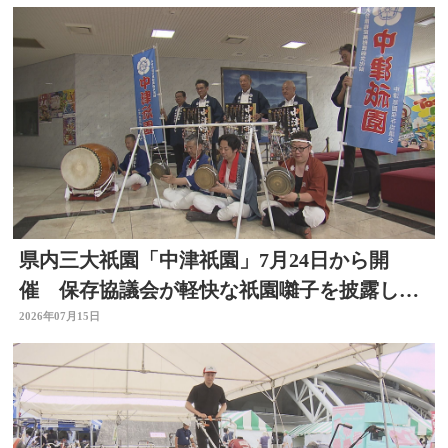
県内三大祇園「中津祇園」7月24日から開
催 保存協議会が軽快な祇園囃子を披露し祭
りをPR 大分
2026年07月15日