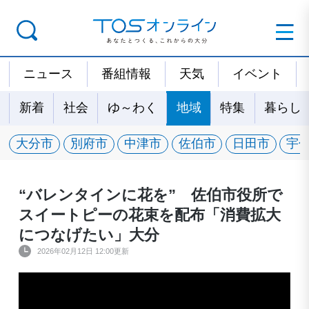
ニュース
番組情報
天気
イベント
新着
社会
ゆ～わく
地域
特集
暮らし
大分市
別府市
中津市
佐伯市
日田市
宇
“バレンタインに花を” 佐伯市役所で
スイートピーの花束を配布「消費拡大
につなげたい」大分
2026年02月12日 12:00更新