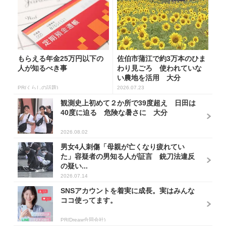
もらえる年金25万円以下の
佐伯市蒲江で約3万本のひま
人が知るべき事
わり見ごろ 使われていな
い農地を活用 大分
PR(くらしの話題)
2026.07.23
観測史上初めて２か所で39度超え 日田は
40度に迫る 危険な暑さに 大分
2026.08.02
男女4人刺傷「母親が亡くなり疲れてい
た」容疑者の男知る人が証言 銃刀法違反
の疑い...
2026.07.14
SNSアカウントを着実に成長。実はみんな
ココ使ってます。
PR(Dreaw合同会社)