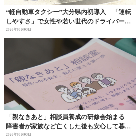
“軽自動車タクシー”大分県内初導入 「運転
しやすさ」で女性や若い世代のドライバー確
保へ
2026年08月03日
「親なきあと」相談員養成の研修会始まる
障害者が家族など亡くした後も安心して暮ら
せるように 大分
2026年08月03日