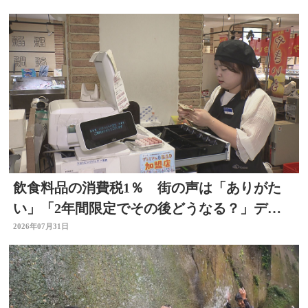
飲食料品の消費税1％ 街の声は「ありがた
い」「2年間限定でその後どうなる？」デパ
ートの反応は 大分
2026年07月31日