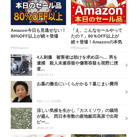
Amazon今日も見逃せない！
「え、こんなセールやって
80%OFF以上が続々登場
たの？」80％OFF以上が
続々登場！Amazonの本気
が...
PR(Amazon)
PR(Amazon)
4人刺傷 被害者は助けを求め店へ… 男を
逮捕 殺人未遂容疑や傷害容疑も視野に捜
査...
2026.07.13
お墓の撤去にいくらかかる？墓じまい費用
PR(くらしの話題)
涼しい気候を生かし「カスミソウ」の栽培
が盛ん 西日本有数の産地飯田高原で出荷
ピー...
2026.07.17