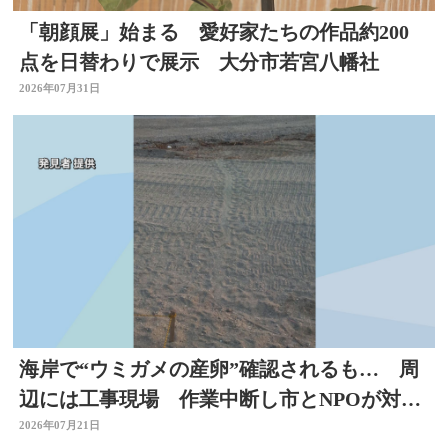
「朝顔展」始まる 愛好家たちの作品約200
点を日替わりで展示 大分市若宮八幡社
2026年07月31日
海岸で“ウミガメの産卵”確認されるも… 周
辺には工事現場 作業中断し市とNPOが対応
を協議 大分
2026年07月21日