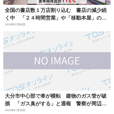
全国の書店数１万店割り込む 書店の減少続
く中 「２４時間営業」や「移動本屋」の取
り組みも 大分
2026年07月08日
大分市中心部で車が横転 建物のガス管が破
損 「ガス臭がする」と通報 警察が周辺で
一時交通規制
2026年07月08日