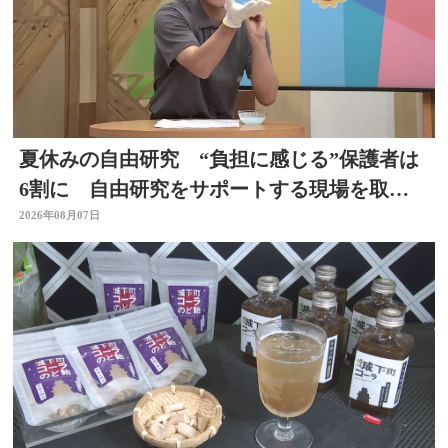
夏休みの自由研究 “負担に感じる”保護者は
6割に 自由研究をサポートする現場を取
材 スタジオで「割れないシャボン玉」づく
2026年08月07日
りも