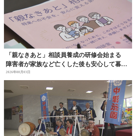
「親なきあと」相談員養成の研修会始まる
障害者が家族など亡くした後も安心して暮ら
せるように 大分
2026年08月03日