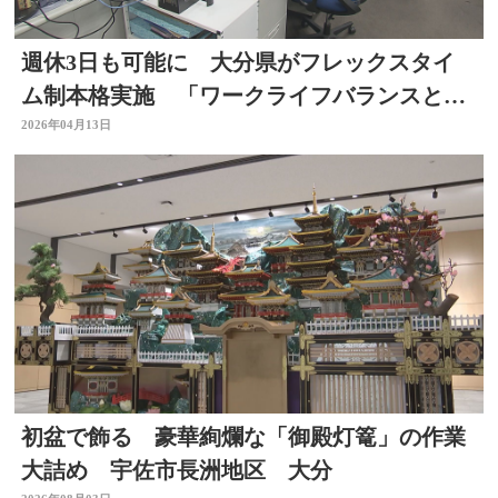
週休3日も可能に 大分県がフレックスタイ
ム制本格実施 「ワークライフバランスと人
材定着へ」
2026年04月13日
初盆で飾る 豪華絢爛な「御殿灯篭」の作業
大詰め 宇佐市長洲地区 大分