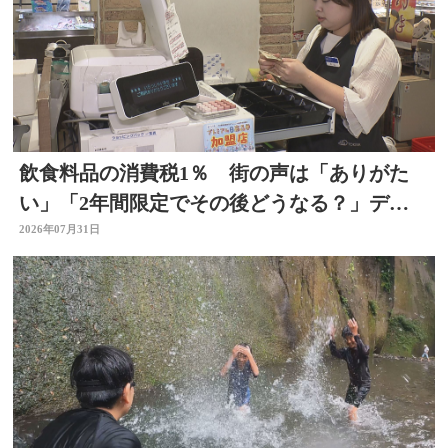
飲食料品の消費税1％ 街の声は「ありがた
い」「2年間限定でその後どうなる？」デパ
ートの反応は 大分
2026年07月31日