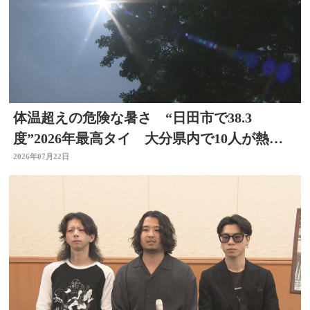
体温超えの危険な暑さ “日田市で38.3
度”2026年最高タイ 大分県内で10人が熱中
症疑いで搬送
2026年07月22日