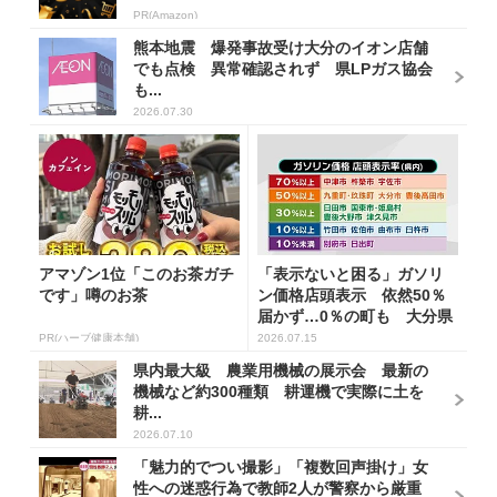
PR(Amazon)
熊本地震 爆発事故受け大分のイオン店舗
でも点検 異常確認されず 県LPガス協会
も...
2026.07.30
アマゾン1位「このお茶ガチ
「表示ないと困る」ガソリ
です」噂のお茶
ン価格店頭表示 依然50％
届かず…0％の町も 大分県
が市...
PR(ハーブ健康本舗)
2026.07.15
県内最大級 農業用機械の展示会 最新の
機械など約300種類 耕運機で実際に土を
耕...
2026.07.10
「魅力的でつい撮影」「複数回声掛け」女
性への迷惑行為で教師2人が警察から厳重