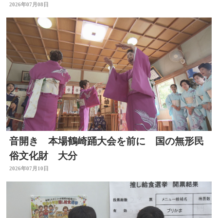
客の呼び込みも 大分
2026年07月08日
音開き 本場鶴崎踊大会を前に 国の無形民
俗文化財 大分
2026年07月10日