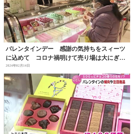
バレンタインデー 感謝の気持ちをスィーツ
に込めて コロナ禍明けて売り場は大にぎわ
い 大分
2024年02月14日