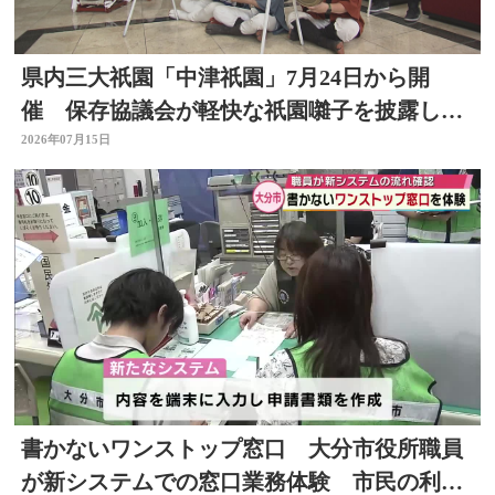
県内三大祇園「中津祇園」7月24日から開
催 保存協議会が軽快な祇園囃子を披露し祭
りをPR 大分
2026年07月15日
書かないワンストップ窓口 大分市役所職員
が新システムでの窓口業務体験 市民の利便