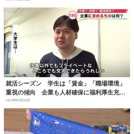
就活シーズン 学生は「賃金」「職場環境」
重視の傾向 企業も人材確保に福利厚生充
実 大分
2024年04月16日