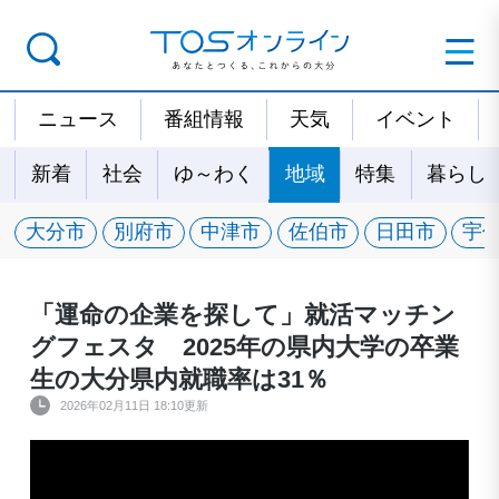
ニュース
番組情報
天気
イベント
新着
社会
ゆ～わく
地域
特集
暮らし
大分市
別府市
中津市
佐伯市
日田市
宇
「運命の企業を探して」就活マッチン
グフェスタ 2025年の県内大学の卒業
生の大分県内就職率は31％
2026年02月11日 18:10更新