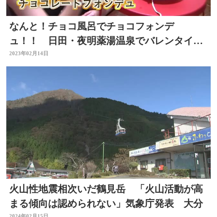
なんと！チョコ風呂でチョコフォンデ
ュ！！ 日田・夜明薬湯温泉でバレンタイン
を満喫
2023年02月14日
火山性地震相次いだ鶴見岳 「火山活動が高
まる傾向は認められない」気象庁発表 大分
2024年02月15日