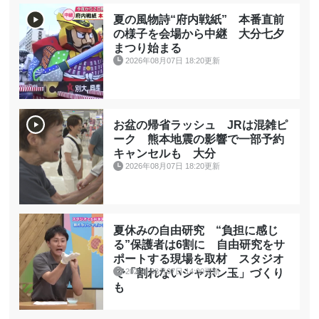
夏の風物詩“府内戦紙” 本番直前
の様子を会場から中継 大分七夕
まつり始まる
2026年08月07日 18:20更新
お盆の帰省ラッシュ JRは混雑ピ
ーク 熊本地震の影響で一部予約
キャンセルも 大分
2026年08月07日 18:20更新
夏休みの自由研究 “負担に感じ
る”保護者は6割に 自由研究をサ
ポートする現場を取材 スタジオ
2026年08月07日 14:00更新
で「割れないシャボン玉」づくり
も