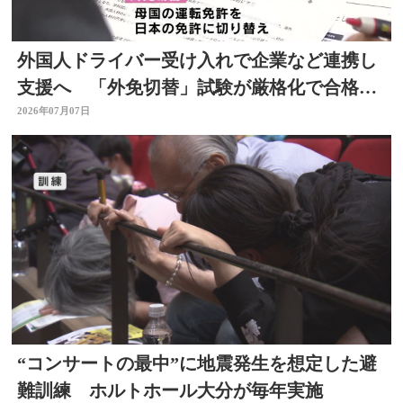
外国人ドライバー受け入れで企業など連携し
支援へ 「外免切替」試験が厳格化で合格率
低下 大分
2026年07月07日
“コンサートの最中”に地震発生を想定した避
難訓練 ホルトホール大分が毎年実施