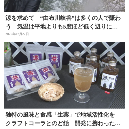
涼を求めて “由布川峡谷”は多くの人で賑わ
う 気温は平地よりも5度ほど低く辺りには
涼しい風も 大分
2026年07月22日
独特の風味と食感「生薬」で地域活性化を
クラフトコーラとのど飴 開発に携わった薬