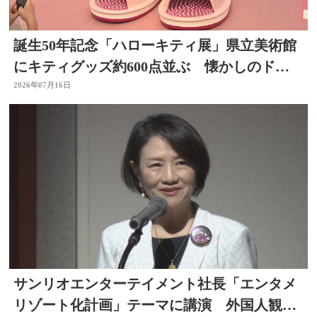
誕生50年記念「ハローキティ展」県立美術館
にキティグッズ約600点並ぶ 懐かしのドラ
イヤーなど 大分
2026年07月16日
サンリオエンターテイメント社長「エンタメ
リゾート化計画」テーマに講演 外国人観光