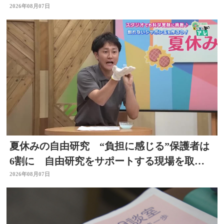
2026年08月07日
夏休みの自由研究 “負担に感じる”保護者は
6割に 自由研究をサポートする現場を取
材 スタジオで「割れないシャボン玉」づく
2026年08月07日
りも