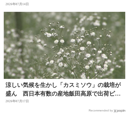
性向上と業務効率化へ
2026年07月14日
涼しい気候を生かし「カスミソウ」の栽培が
盛ん 西日本有数の産地飯田高原で出荷ピー
ク 大分県九重町
2026年07月17日
Recommended by