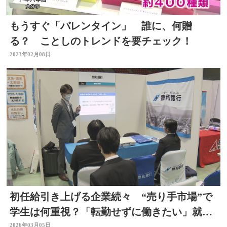
もうすぐ「バレンタイン」 誰に、何贈
る？ ことしのトレンドを要チェック！
2023年02月08日
初任給引き上げる企業続々 “売り手市場”で
学生は何重視？「転勤せずに働きたい」就活
解禁 大分
2026年03月05日