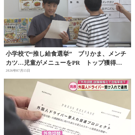
小学校で“推し給食選挙” ブリかま、メンチ
カツ…児童がメニューをPR トップ獲得
は？ 選挙を身近に
2026年07月15日