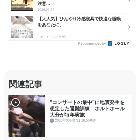
注意...
2026.07.27
【大人気】ひんやり冷感寝具で快適な睡眠
をあなたに。
PR(アイリスプラザ)
Recommended by
関連記事
“コンサートの最中”に地震発生を
想定した避難訓練 ホルトホール
大分が毎年実施
2026年08月07日 18:50更新