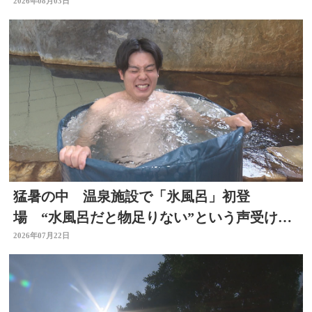
2026年08月03日
猛暑の中 温泉施設で「氷風呂」初登
場 “水風呂だと物足りない”という声受けレ
ベルアップ 大分・日田市
2026年07月22日