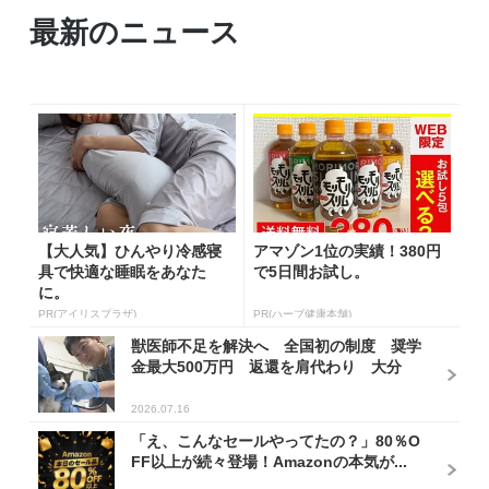
最新のニュース
【大人気】ひんやり冷感寝
アマゾン1位の実績！380円
具で快適な睡眠をあなた
で5日間お試し。
に。
PR(アイリスプラザ)
PR(ハーブ健康本舗)
獣医師不足を解決へ 全国初の制度 奨学
金最大500万円 返還を肩代わり 大分
2026.07.16
「え、こんなセールやってたの？」80％O
FF以上が続々登場！Amazonの本気が...