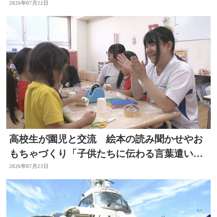
剤師の思いは 大分
2026年07月22日
高校生が園児と交流 絵本の読み聞かせやお
もちゃづくり「子供たちに伝わる言葉遣いが
大切と思った」大分
2026年07月23日