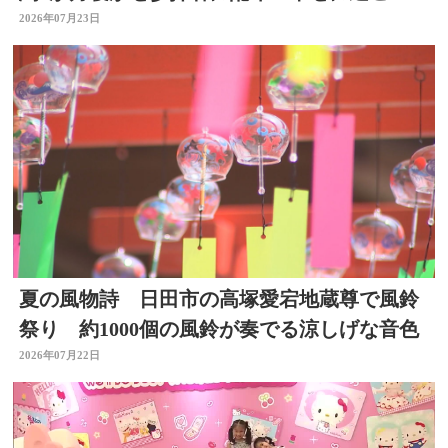
るように」大分
2026年07月23日
夏の風物詩 日田市の高塚愛宕地蔵尊で風鈴
祭り 約1000個の風鈴が奏でる涼しげな音色
2026年07月22日