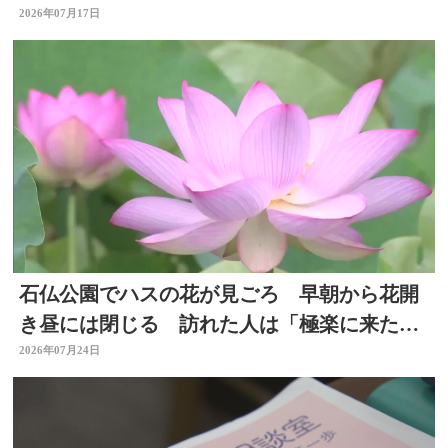
ク 大分県九重町
2026年07月17日
石仏公園でハスの花が見ごろ 早朝から花開
き昼には閉じる 訪れた人は「極楽に来た気
分」大分県臼杵市
2026年07月24日