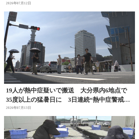
１つ 大分
2026年07月12日
19人が熱中症疑いで搬送 大分県内6地点で
35度以上の猛暑日に 3日連続“熱中症警戒ア
ラート”発表
2026年07月13日