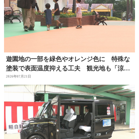
遊園地の一部を緑色やオレンジ色に 特殊な
塗装で表面温度抑える工夫 観光地も「涼」
PRで集客図る 大分
2026年07月21日