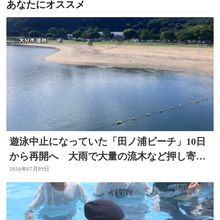
あなたにオススメ
遊泳中止になっていた「田ノ浦ビーチ」10日
から再開へ 大雨で大量の流木など押し寄せ
る 大分
2026年07月09日