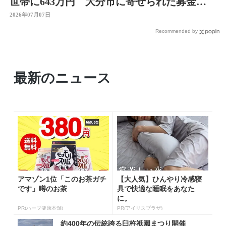
世帯に643万円 大分市に寄せられた募金は
総額約6億円
2026年07月07日
Recommended by
最新のニュース
アマゾン1位「このお茶ガチ
【大人気】ひんやり冷感寝
です」噂のお茶
具で快適な睡眠をあなた
に。
PR(ハーブ健康本舗)
PR(アイリスプラザ)
約400年の伝統誇る臼杵祇園まつり開催