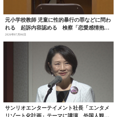
元小学校教師 児童に性的暴行の罪などに問わ
れる 起訴内容認める 検察「恋愛感情抱い
た」大分
2026年07月06日
サンリオエンターテイメント社長「エンタメ
リゾート化計画」テーマに講演 外国人観光