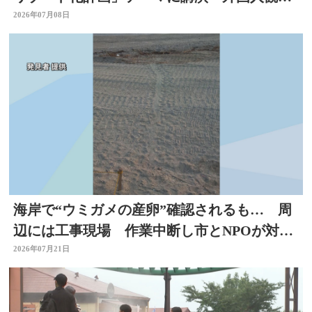
客の呼び込みも 大分
2026年07月08日
海岸で“ウミガメの産卵”確認されるも… 周
辺には工事現場 作業中断し市とNPOが対応
を協議 大分
2026年07月21日