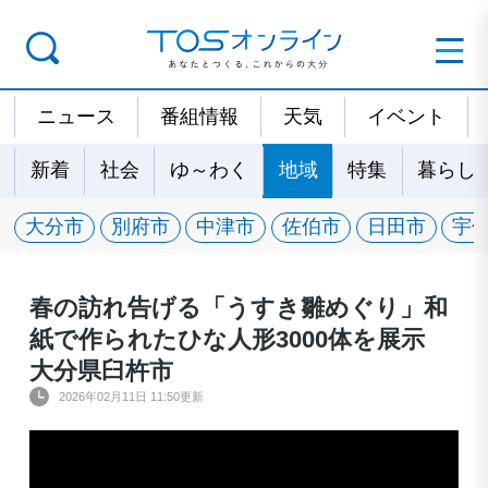
ニュース
番組情報
天気
イベント
新着
社会
ゆ～わく
地域
特集
暮らし
大分市
別府市
中津市
佐伯市
日田市
宇
春の訪れ告げる「うすき雛めぐり」和
紙で作られたひな人形3000体を展示
大分県臼杵市
2026年02月11日 11:50更新