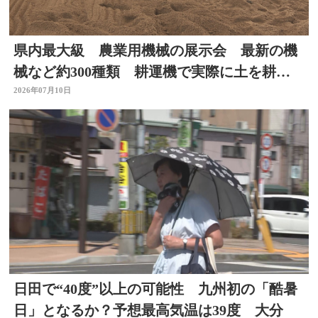
県内最大級 農業用機械の展示会 最新の機
械など約300種類 耕運機で実際に土を耕す
体験も 大分
2026年07月10日
日田で“40度”以上の可能性 九州初の「酷暑
日」となるか？予想最高気温は39度 大分