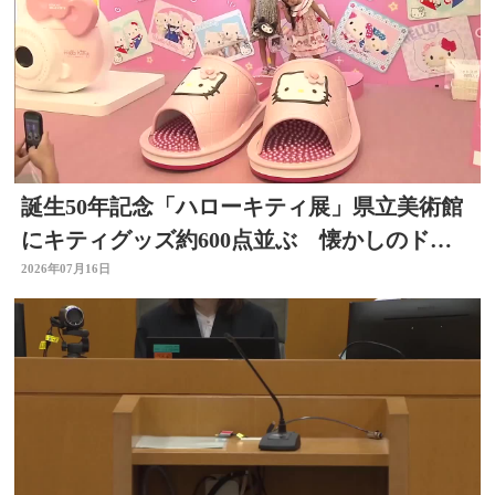
誕生50年記念「ハローキティ展」県立美術館
にキティグッズ約600点並ぶ 懐かしのドラ
イヤーなど 大分
2026年07月16日