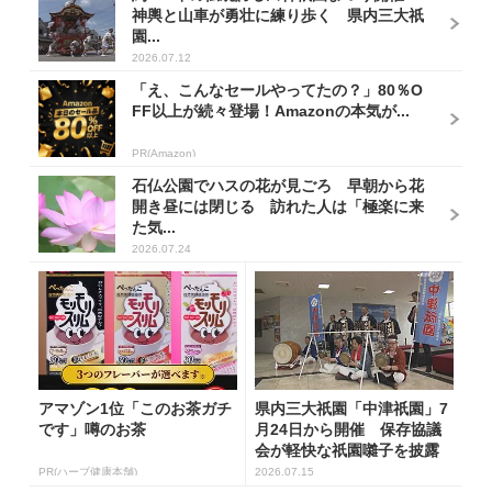
神輿と山車が勇壮に練り歩く 県内三大祇
園...
2026.07.12
「え、こんなセールやってたの？」80％O
FF以上が続々登場！Amazonの本気が...
PR(Amazon)
石仏公園でハスの花が見ごろ 早朝から花
開き昼には閉じる 訪れた人は「極楽に来
た気...
2026.07.24
アマゾン1位「このお茶ガチ
県内三大祇園「中津祇園」7
です」噂のお茶
月24日から開催 保存協議
会が軽快な祇園囃子を披露
し祭...
PR(ハーブ健康本舗)
2026.07.15