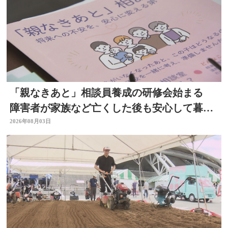
「親なきあと」相談員養成の研修会始まる
障害者が家族など亡くした後も安心して暮ら
せるように 大分
2026年08月03日