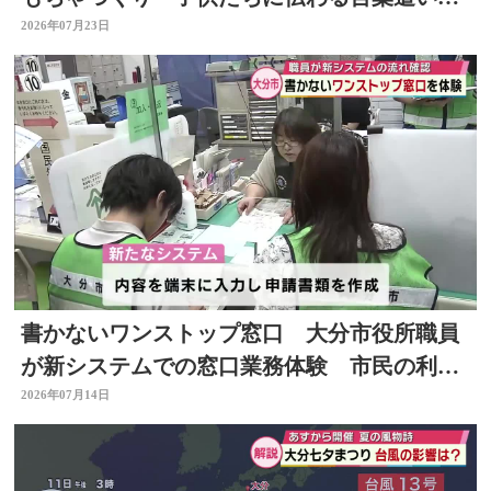
大切と思った」大分
2026年07月23日
書かないワンストップ窓口 大分市役所職員
が新システムでの窓口業務体験 市民の利便
性向上と業務効率化へ
2026年07月14日