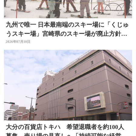
九州で唯一 日本最南端のスキー場に「くじゅ
うスキー場」宮崎県のスキー場が廃止方針
で 大分
2026年07月10日
大分の百貨店トキハ 希望退職者を約100人
募集 売り場の見直しへ「持続可能な経営体