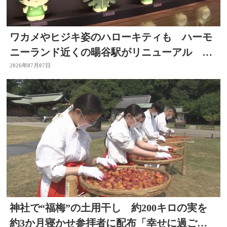
ワカメやヒジキ姿のハローキティも ハーモ
ニーランド近くの暘谷駅がリニューアル 大
分
2026年07月07日
神社で“福梅”の土用干し 約200キロの実を
約3か月寝かせ参拝者に配布「幸せに過ごせ