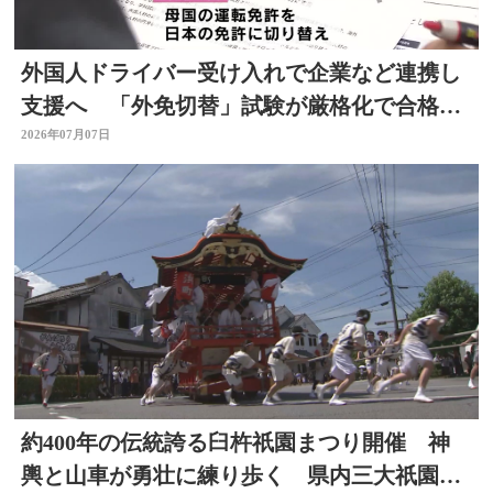
外国人ドライバー受け入れで企業など連携し
支援へ 「外免切替」試験が厳格化で合格率
低下 大分
2026年07月07日
約400年の伝統誇る臼杵祇園まつり開催 神
輿と山車が勇壮に練り歩く 県内三大祇園の