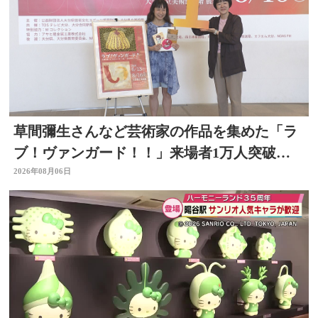
草間彌生さんなど芸術家の作品を集めた「ラ
ブ！ヴァンガード！！」来場者1万人突破
大分県立美術館
2026年08月06日