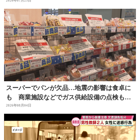
2026年07月23日
スーパーでパンが欠品…地震の影響は食卓に
も 商業施設などでガス供給設備の点検も進
む 大分
2026年08月04日