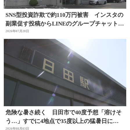
SNS型投資詐欺で約110万円被害 インスタの
副業促す投稿からLINEのグループチャットに
参加 大分
2026年07月28日
危険な暑さ続く 日田市で40度予想「溶けそ
う…」すでに4地点で35度以上の猛暑日に
大分
2026年08月03日