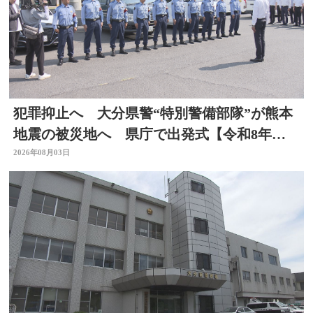
犯罪抑止へ 大分県警“特別警備部隊”が熊本
地震の被災地へ 県庁で出発式【令和8年熊
本地震】
2026年08月03日