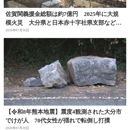
佐賀関義援金総額は約7億円 2025年に大規
模火災 大分県と日本赤十字社県支部などが
受付
2026年07月16日
【令和8年熊本地震】震度4観測された大分市
でけが人 70代女性が揺れで転倒し打撲
2026年07月28日