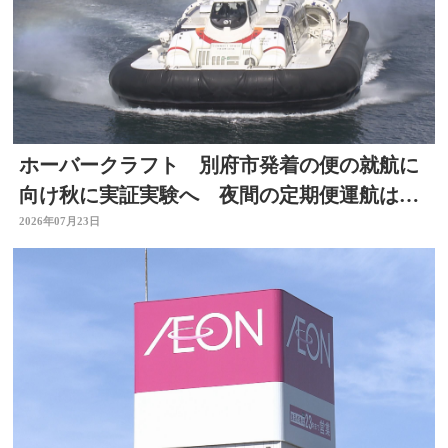
ホーバークラフト 別府市発着の便の就航に
向け秋に実証実験へ 夜間の定期便運航は８
月中目指す 大分
2026年07月23日