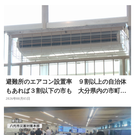
避難所のエアコン設置率 ９割以上の自治体
もあれば３割以下の市も 大分県内の市町村
を調査
2026年08月05日