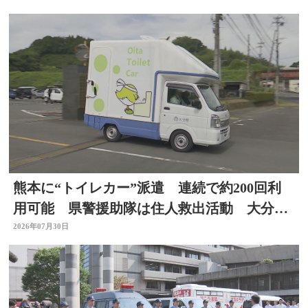
熊本に“トイレカー”派遣 連続で約200回利
用可能 県警援助隊は住人救出活動 大分か
ら支援の輪広がる
2026年07月30日