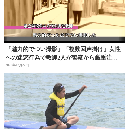
「魅力的でつい撮影」「複数回声掛け」女性
への迷惑行為で教師2人が警察から厳重注
意 文書訓告に 大分
2026年07月27日