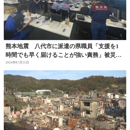
熊本地震 八代市に派遣の県職員「支援を1
時間でも早く届けることが強い責務」被災地
の状況語る 大分
2026年07月31日