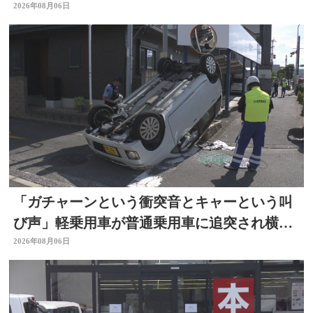
2026年08月06日
「ガチャーンという衝突音とキャーという叫
び声」軽乗用車が普通乗用車に追突され横
転 周囲騒然 大分
2026年08月06日