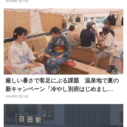
2026年07月27日
厳しい暑さで客足にぶる課題 温泉地で夏の
新キャンペーン「冷やし別府はじめまし
た」 冷たい足湯など設置
2026年07月21日