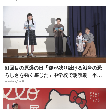
81回目の原爆の日「傷が残り続ける戦争の恐
ろしさを強く感じた」中学校で朗読劇 平和
の大切さ学ぶ 大分
2026年08月06日