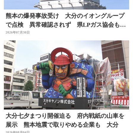
熊本の爆発事故受け 大分のイオングループ
で点検 異常確認されず 県LPガス協会も安
全点検を通知
2026年07月30日
大分七夕まつり開催迫る 府内戦紙の山車を
展示 熊本地震で取りやめる企業も 大分
2026年08月04日