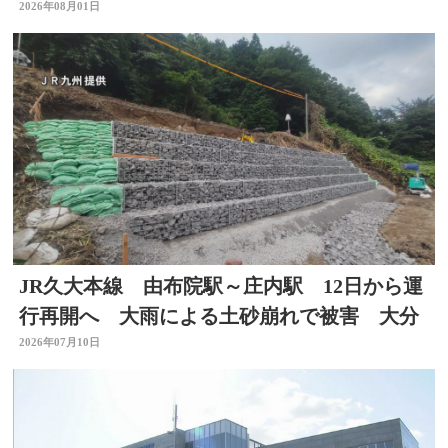
金の呼びかけも
2026年08月01日
JR久大本線 由布院駅～庄内駅 12日から運
行再開へ 大雨による土砂崩れで被害 大分
2026年07月10日