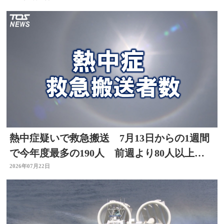
熱中症疑いで救急搬送 7月13日からの1週間
で今年度最多の190人 前週より80人以上
増 大分
2026年07月22日