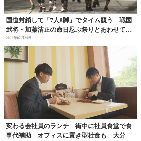
国道封鎖して「7人8脚」でタイム競う 戦国
武将・加藤清正の命日忍ぶ祭りとあわせて初
開催 大分
2026年07月24日
変わる会社員のランチ 街中に社員食堂で食
事代補助 オフィスに置き型社食も 大分