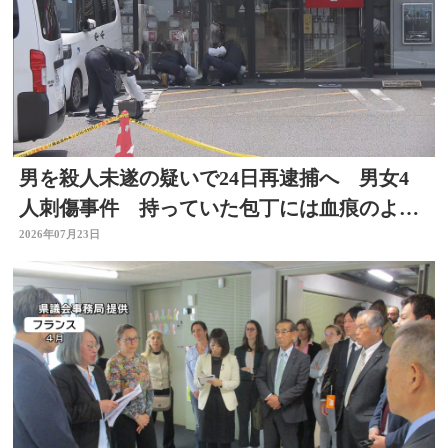
男を殺人未遂の疑いで24日再逮捕へ 男女4
人刺傷事件 持っていた包丁には血痕のよう
なもの付着
2026年07月23日