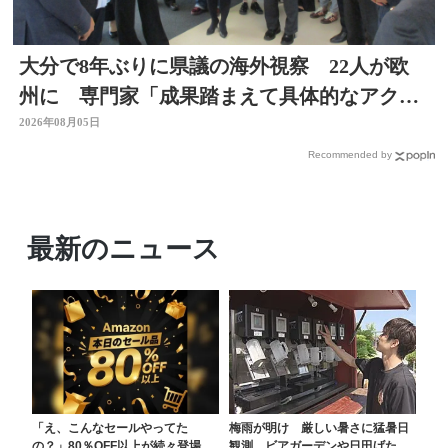
大分で8年ぶりに県議の海外視察 22人が欧
州に 専門家「成果踏まえて具体的なアクシ
ョン必要」
2026年08月05日
Recommended by
最新のニュース
「え、こんなセールやってた
梅雨が明け 厳しい暑さに猛暑日
の？」80％OFF以上が続々登場！
観測 ビアガーデンや日田げたは