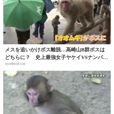
メスを追いかけボス離脱…高崎山B群ボスは
どちらに？ 史上最強女子ヤケイVSナンバー
2・オオムギ 大分
2024年04月15日