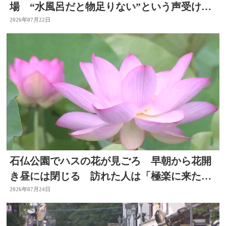
場 “水風呂だと物足りない”という声受けレ
ベルアップ 大分・日田市
2026年07月22日
石仏公園でハスの花が見ごろ 早朝から花開
き昼には閉じる 訪れた人は「極楽に来た気
分」大分県臼杵市
2026年07月24日