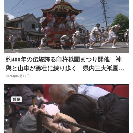
約400年の伝統誇る臼杵祇園まつり開催 神
輿と山車が勇壮に練り歩く 県内三大祇園の
１つ 大分
2026年07月12日