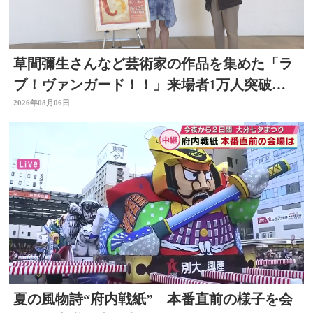
草間彌生さんなど芸術家の作品を集めた「ラ
ブ！ヴァンガード！！」来場者1万人突破
大分県立美術館
2026年08月06日
夏の風物詩“府内戦紙” 本番直前の様子を会