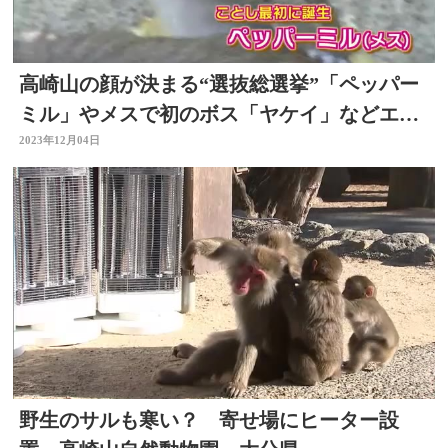
高崎山の顔が決まる“選抜総選挙”「ペッパー
ミル」やメスで初のボス「ヤケイ」などエン
トリー
2023年12月04日
野生のサルも寒い？ 寄せ場にヒーター設