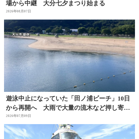
場から中継 大分七夕まつり始まる
2026年08月07日
遊泳中止になっていた「田ノ浦ビーチ」10日
から再開へ 大雨で大量の流木など押し寄せ
る 大分
2026年07月09日