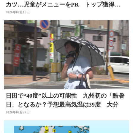
カツ…児童がメニューをPR トップ獲得
は？ 選挙を身近に
2026年07月15日
日田で“40度”以上の可能性 九州初の「酷暑
日」となるか？予想最高気温は39度 大分
2026年07月27日