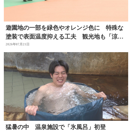
遊園地の一部を緑色やオレンジ色に 特殊な
塗装で表面温度抑える工夫 観光地も「涼」
PRで集客図る 大分
2026年07月21日
猛暑の中 温泉施設で「氷風呂」初登