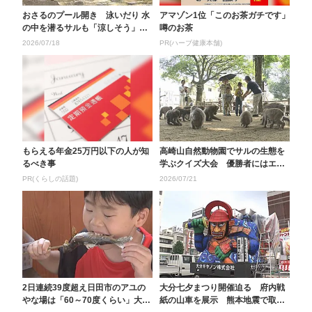
おさるのプール開き 泳いだり 水
アマゾン1位「このお茶ガチです」
の中を潜るサルも「涼しそう」大
噂のお茶
分市高崎山自然動物...
2026/07/18
PR(ハーブ健康本舗)
もらえる年金25万円以下の人が知
高崎山自然動物園でサルの生態を
るべき事
学ぶクイズ大会 優勝者にはエサ
やり体験 8月31日...
PR(くらしの話題)
2026/07/21
2日連続39度超え日田市のアユの
大分七夕まつり開催迫る 府内戦
やな場は「60～70度くらい」大分
紙の山車を展示 熊本地震で取り