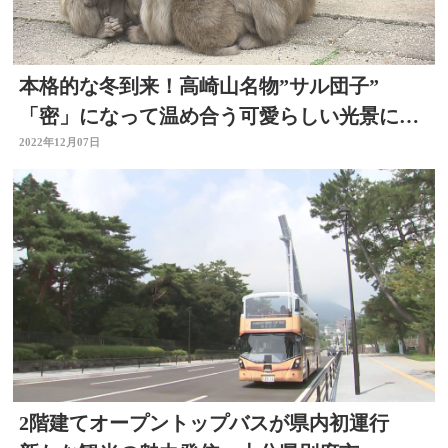
本格的な冬到来！高崎山名物”サル団子”
「密」になって温め合う可愛らしい光景にホ
ッコリ
2022年12月07日
2階建てオープントップバスが県内初運行