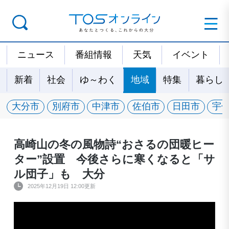
ニュース
番組情報
天気
イベント
新着
社会
ゆ～わく
地域
特集
暮らし
大分市
別府市
中津市
佐伯市
日田市
宇
高崎山の冬の風物詩“おさるの団暖ヒー
ター”設置 今後さらに寒くなると「サ
ル団子」も 大分
2025年12月19日 12:00更新