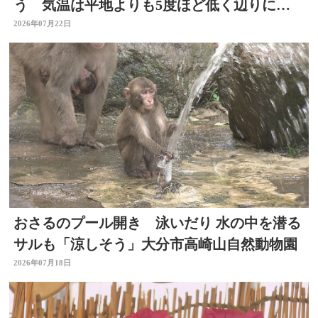
う 気温は平地よりも5度ほど低く辺りには
涼しい風も 大分
2026年07月22日
おさるのプール開き 泳いだり 水の中を潜る
サルも「涼しそう」大分市高崎山自然動物園
2026年07月18日