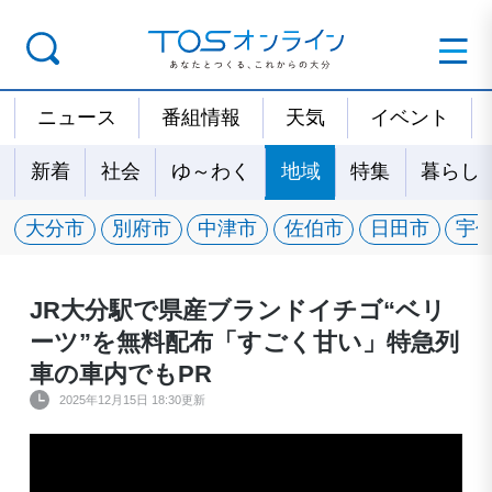
ニュース
番組情報
天気
イベント
新着
社会
ゆ～わく
地域
特集
暮らし
大分市
別府市
中津市
佐伯市
日田市
宇
JR大分駅で県産ブランドイチゴ“ベリ
ーツ”を無料配布「すごく甘い」特急列
車の車内でもPR
2025年12月15日 18:30更新