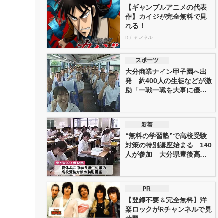
【ギャンブルアニメの代表
作】カイジが完全無料で見
れる！
Rチャンネル
スポーツ
大分商業ナイン甲子園へ出
発 約400人の生徒などが激
励「一戦一戦を大事に優勝
をつ...
新着
“無料の学習塾”で高校受験
対策の特別講座始まる 140
人が参加 大分県豊後高田
市
PR
【登録不要＆完全無料】洋
楽ロックがRチャンネルで見