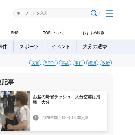
SNS
TOSについて
おすすめ映像
事件
スポーツ
イベント
大分の選挙
災害
SDGs
事故
事件
経済
政治
連記事
お盆の帰省ラッシュ 大分空港は混
雑 大分
2026年08月08日 18:00更新