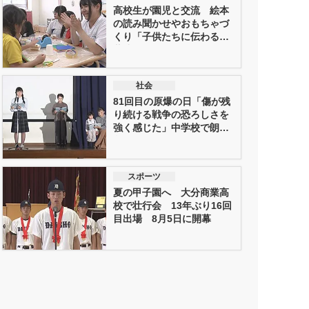
高校生が園児と交流 絵本
の読み聞かせやおもちゃづ
くり「子供たちに伝わる言
葉遣いが...
社会
81回目の原爆の日「傷が残
り続ける戦争の恐ろしさを
強く感じた」中学校で朗読
劇 平...
スポーツ
夏の甲子園へ 大分商業高
校で壮行会 13年ぶり16回
目出場 8月5日に開幕