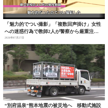
「魅力的でつい撮影」「複数回声掛け」女性
への迷惑行為で教師2人が警察から厳重注
意 文書訓告に 大分
2026年07月27日
“別府温泉”熊本地震の被災地へ 移動式施設