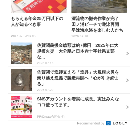
もらえる年金25万円以下の
漂流物の撤去作業が完了
人が知るべき事
田ノ浦ビーチで遊泳再開
早速海水浴を楽しむ人たち
の姿 大...
PR(くらしの話題)
2026.07.10
佐賀関義援金総額は約7億円 2025年に大
規模火災 大分県と日本赤十字社県支部
な...
2026.07.16
佐賀関で漁師支える「漁具」大規模火災を
乗り越え漁協で製造再開へ「心が引き締ま
る」...
2026.07.29
SNSアカウントを着実に成長。実はみんな
ココ使ってます。
PR(Dreaw合同会社)
Recommended by