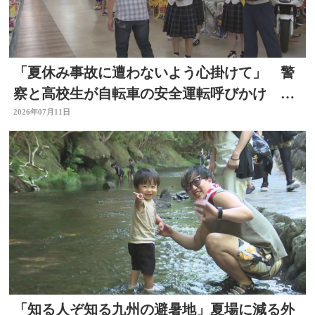
「夏休み事故に遭わないよう心掛けて」 警
察と高校生が自転車の安全運転呼びかけ 大
分
2026年07月11日
「知る人ぞ知る九州の避暑地」夏場に減る外