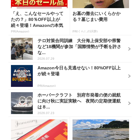
「え、こんなセールやって
お墓の撤去にいくらかか
たの？」80％OFF以上が
る？墓じまい費用
続々登場！Amazonの本気
が...
PR(Amazon)
PR(くらしの話題)
テロ対策合同訓練 大分海上保安部や県警
など18機関が参加「国際情勢が予断を許さ
な...
2026.07.29
Amazon今日も見逃せない！80%OFF以上
が続々登場
PR(Amazon)
ホーバークラフト 別府市発着の便の就航
に向け秋に実証実験へ 夜間の定期便運航
は８...
2026.07.23