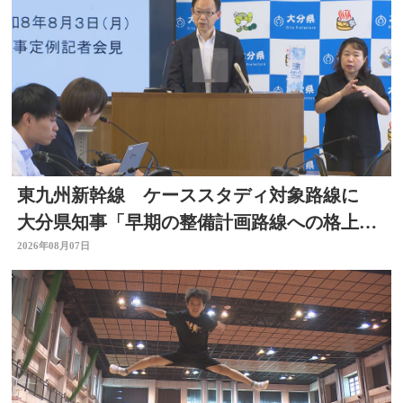
東九州新幹線 ケーススタディ対象路線に
大分県知事「早期の整備計画路線への格上げ
に期待」
2026年08月07日