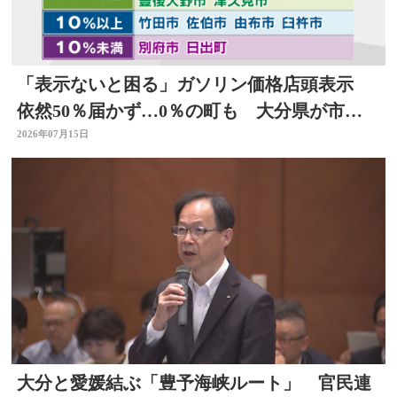
「表示ないと困る」ガソリン価格店頭表示
依然50％届かず…0％の町も 大分県が市町
村ごとの結果公表
2026年07月15日
大分と愛媛結ぶ「豊予海峡ルート」 官民連