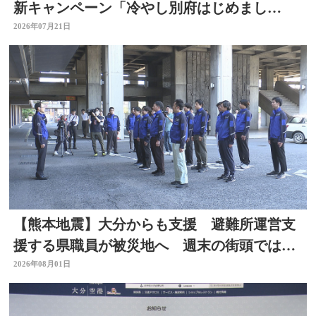
新キャンペーン「冷やし別府はじめまし
た」 冷たい足湯など設置
2026年07月21日
【熊本地震】大分からも支援 避難所運営支
援する県職員が被災地へ 週末の街頭では募
金の呼びかけも
2026年08月01日