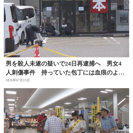
男を殺人未遂の疑いで24日再逮捕へ 男女4
人刺傷事件 持っていた包丁には血痕のよう
なもの付着
2026年07月23日