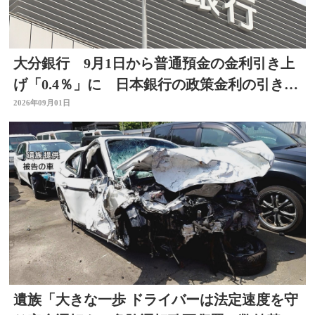
大分銀行 9月1日から普通預金の金利引き上
げ「0.4％」に 日本銀行の政策金利の引き上
げを受け
2026年09月01日
遺族「大きな一歩 ドライバーは法定速度を守