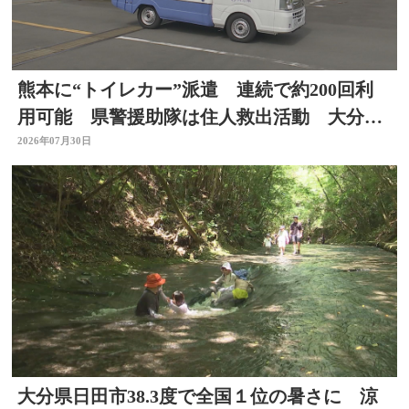
熊本に“トイレカー”派遣 連続で約200回利
用可能 県警援助隊は住人救出活動 大分か
ら支援の輪広がる
2026年07月30日
大分県日田市38.3度で全国１位の暑さに 涼