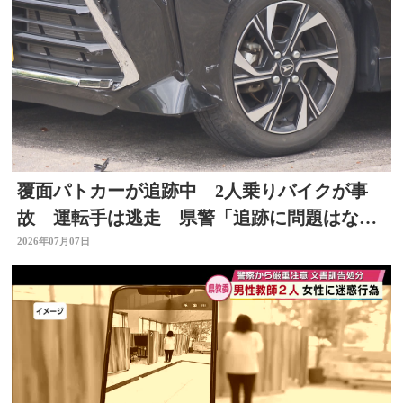
覆面パトカーが追跡中 2人乗りバイクが事
故 運転手は逃走 県警「追跡に問題はな
い」大分
2026年07月07日