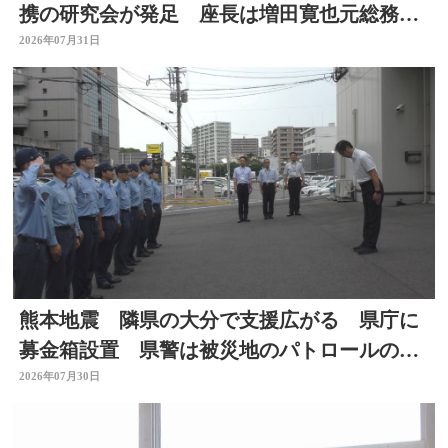
携の研究会が発足 座長は増田寛也元総務大
臣 大分
2026年07月31日
熊本地震 隣県の大分で支援広がる 県庁に
募金箱設置 県警は被災地のパトロールのた
め部隊を派遣
2026年07月30日