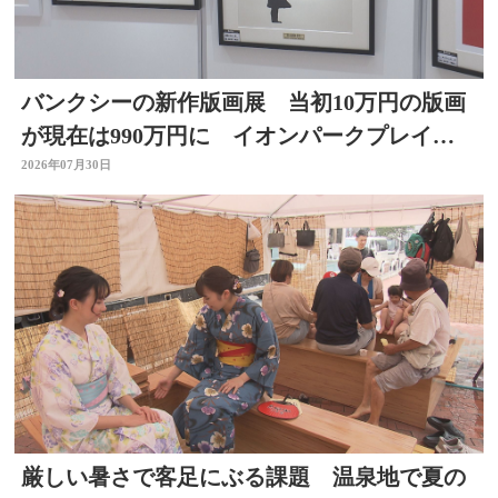
バンクシーの新作版画展 当初10万円の版画
が現在は990万円に イオンパークプレイス
大分店で開催中
2026年07月30日
厳しい暑さで客足にぶる課題 温泉地で夏の