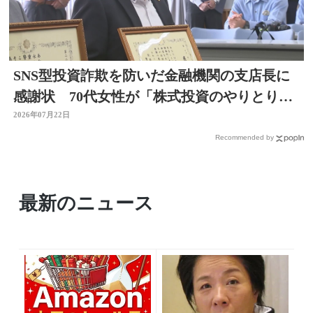
SNS型投資詐欺を防いだ金融機関の支店長に
感謝状 70代女性が「株式投資のやりとりを
している」大分
2026年07月22日
Recommended by
最新のニュース