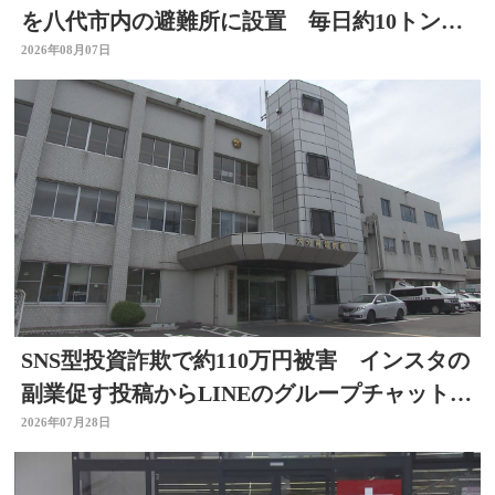
を八代市内の避難所に設置 毎日約10トンの
温泉届ける 大分
2026年08月07日
SNS型投資詐欺で約110万円被害 インスタの
副業促す投稿からLINEのグループチャットに
参加 大分
2026年07月28日