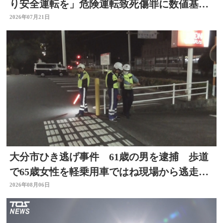
り安全運転を」危険運転致死傷罪に数値基
準 改正法施行
2026年07月21日
大分市ひき逃げ事件 61歳の男を逮捕 歩道
で65歳女性を軽乗用車ではね現場から逃走し
た疑い
2026年08月06日