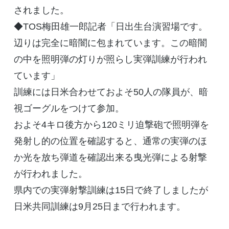
されました。
◆TOS梅田雄一郎記者「日出生台演習場です。
辺りは完全に暗闇に包まれています。この暗闇
の中を照明弾の灯りが照らし実弾訓練が行われ
ています」
訓練には日米合わせておよそ50人の隊員が、暗
視ゴーグルをつけて参加。
およそ4キロ後方から120ミリ迫撃砲で照明弾を
発射し的の位置を確認すると、通常の実弾のほ
か光を放ち弾道を確認出来る曳光弾による射撃
が行われました。
県内での実弾射撃訓練は15日で終了しましたが
日米共同訓練は9月25日まで行われます。