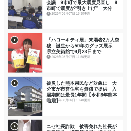
会議 9市町で最大震度見直し 8
市町で震度が“引き上げ” 大分
2026年08月07日 18:30更新
「ハローキティ展」来場者2万人突
破 誕生から50年のグッズ展示
県立美術館で9月23日まで
2026年08月07日 11:50更新
被災した熊本県民など対象に 大
分市が市営住宅を無償で提供 入
居期間は最長1年間【令和8年熊本
2026年08月06日 19:40更新
地震】
ニセ社長詐欺 被害免れた社長が