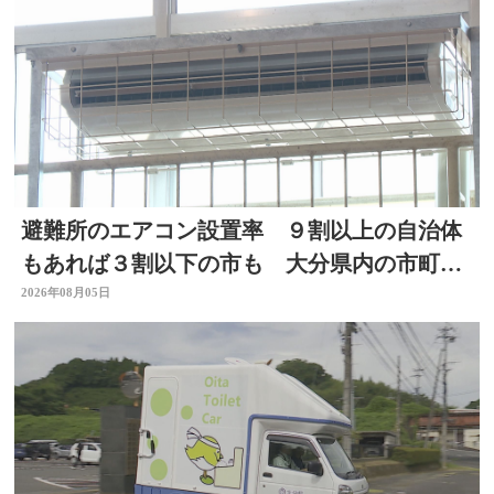
避難所のエアコン設置率 ９割以上の自治体
もあれば３割以下の市も 大分県内の市町村
を調査
2026年08月05日