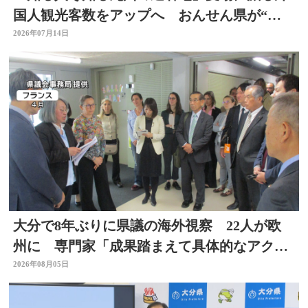
国人観光客数をアップへ おんせん県が“涼
しい大分”に
2026年07月14日
大分で8年ぶりに県議の海外視察 22人が欧
州に 専門家「成果踏まえて具体的なアクシ
ョン必要」
2026年08月05日