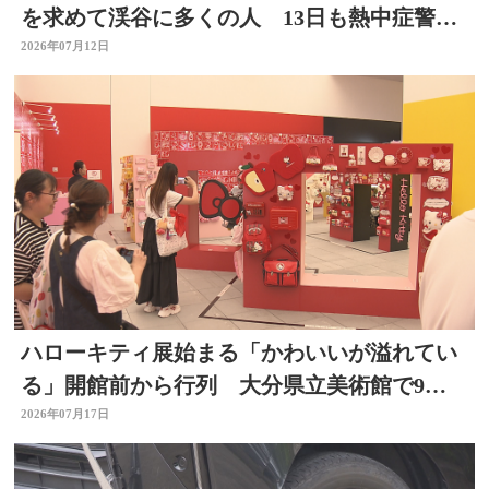
を求めて渓谷に多くの人 13日も熱中症警戒
アラート発表
2026年07月12日
ハローキティ展始まる「かわいいが溢れてい
る」開館前から行列 大分県立美術館で9月
23日まで
2026年07月17日