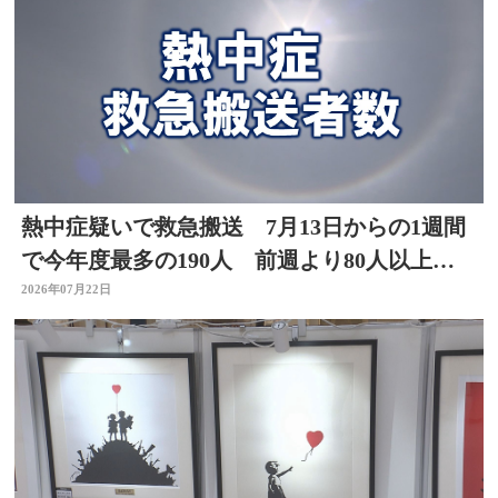
熱中症疑いで救急搬送 7月13日からの1週間
で今年度最多の190人 前週より80人以上
増 大分
2026年07月22日