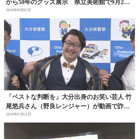
から50年のグッズ展示 県立美術館で9月23
日まで
2026年08月07日
「ベストな判断を」大分出身のお笑い芸人 竹
尾悠兵さん（野良レンジャー）が動画で詐欺
被害防止呼びかけ
2026年07月21日