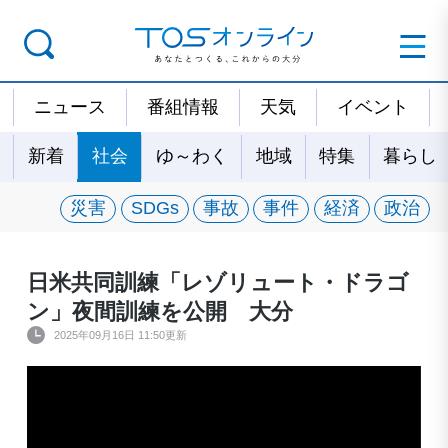
ニュース
番組情報
天気
イベント
新着
社会
ゆ～わく
地域
特集
暮らし
災害
SDGs
事故
事件
経済
政治
日米共同訓練「レゾリュート・ドラゴ
ン」夜間訓練を公開 大分
2025年09月16日 11:50更新