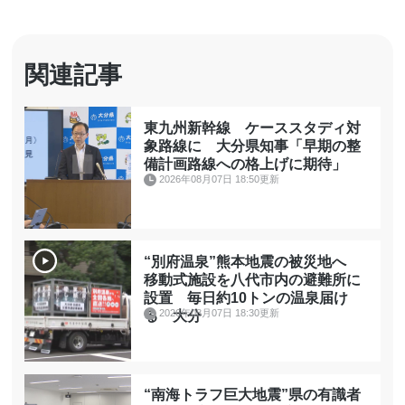
関連記事
東九州新幹線 ケーススタディ対
象路線に 大分県知事「早期の整
備計画路線への格上げに期待」
2026年08月07日 18:50更新
“別府温泉”熊本地震の被災地へ
移動式施設を八代市内の避難所に
設置 毎日約10トンの温泉届け
2026年08月07日 18:30更新
る 大分
“南海トラフ巨大地震”県の有識者