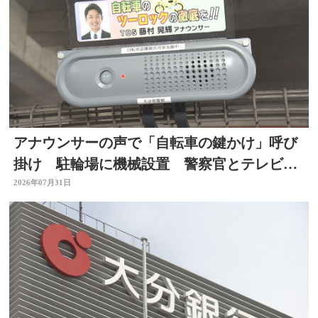
アナウンサーの声で「自転車の鍵かけ」呼び
掛け 駐輪場に機械設置 警察官とテレビ局
がタッグ 大分
2026年07月31日