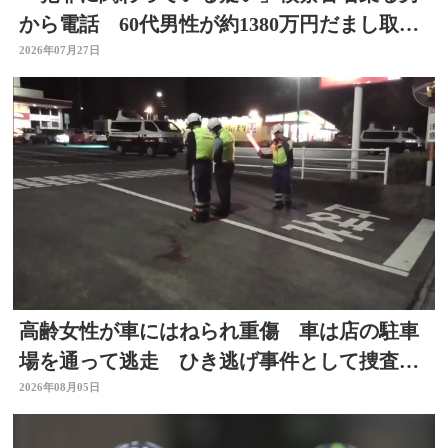
から電話 60代男性が約1380万円だまし取ら
れる 大分
2026年07月27日
高齢女性が車にはねられ重傷 車は店の駐車
場を通って逃走 ひき逃げ事件として捜査
大分
2026年08月05日