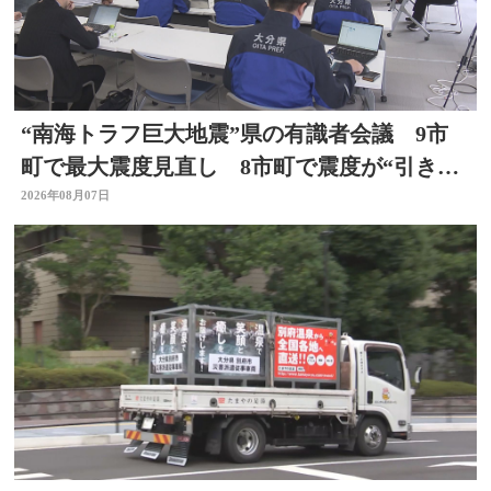
“南海トラフ巨大地震”県の有識者会議 9市
町で最大震度見直し 8市町で震度が“引き上
げ” 大分
2026年08月07日