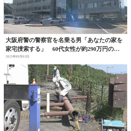
大阪府警の警察官を名乗る男「あなたの家を
家宅捜索する」 60代女性が約290万円の詐
欺被害 大分
2025年09月03日