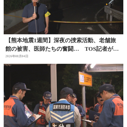
【熊本地震1週間】深夜の捜索活動、老舗旅
館の被害、医師たちの奮闘… TOS記者が取
材した被災地 大分
2026年08月04日