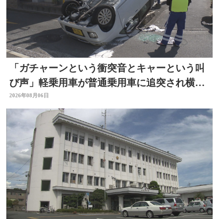
「ガチャーンという衝突音とキャーという叫
び声」軽乗用車が普通乗用車に追突され横
転 周囲騒然 大分
2026年08月06日