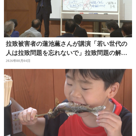
拉致被害者の蓮池薫さんが講演「若い世代の
人は拉致問題を忘れないで」拉致問題の解決
訴える
2026年08月04日