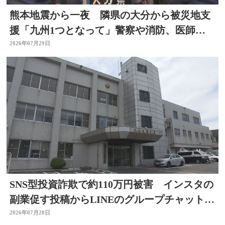
熊本地震から一夜 隣県の大分から被災地支
援「九州1つとなって」警察や消防、医師、
看護師、水道局など
2026年07月29日
SNS型投資詐欺で約110万円被害 インスタの
副業促す投稿からLINEのグループチャットに
参加 大分
2026年07月28日