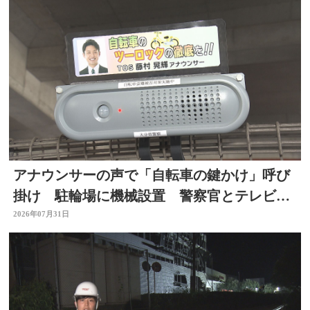
アナウンサーの声で「自転車の鍵かけ」呼び
掛け 駐輪場に機械設置 警察官とテレビ局
がタッグ 大分
2026年07月31日