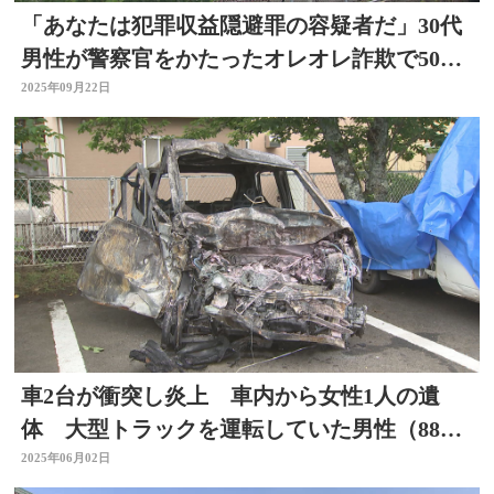
「あなたは犯罪収益隠避罪の容疑者だ」30代
男性が警察官をかたったオレオレ詐欺で50万
円の被害 大分
2025年09月22日
車2台が衝突し炎上 車内から女性1人の遺
体 大型トラックを運転していた男性（88）
を逮捕 大分
2025年06月02日