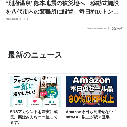
“別府温泉”熊本地震の被災地へ 移動式施設
を八代市内の避難所に設置 毎日約10トンの
温泉届ける 大分
2026年08月07日
Recommended by
最新のニュース
SNSアカウントを着実に成
Amazon今日も見逃せない！
長。実はみんなココ使って
80%OFF以上が続々登場
ます。