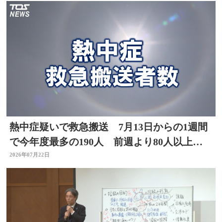
熱中症疑いで救急搬送 7月13日からの1週間
で今年度最多の190人 前週より80人以上
増 大分
2026年07月22日