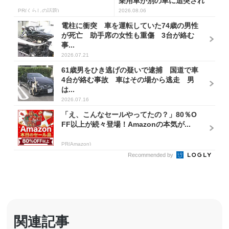
乗用車が別の車に追突され
横転 周...
PR(くらしの話題)
2026.08.06
電柱に衝突 車を運転していた74歳の男性
が死亡 助手席の女性も重傷 3台が絡む
事...
2026.07.21
61歳男をひき逃げの疑いで逮捕 国道で車
4台が絡む事故 車はその場から逃走 男
は...
2026.07.16
「え、こんなセールやってたの？」80％O
FF以上が続々登場！Amazonの本気が...
PR(Amazon)
Recommended by
関連記事