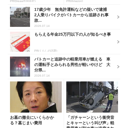
PR(Dreaw合同会社)
PR(Amazon)
17歳少年 無免許運転などの疑いで逮捕
2人乗りバイクがパトカーから追跡され事
故...
2026.07.14
もらえる年金25万円以下の人が知るべき事
PR(くらしの話題)
パトカーと追跡中の軽乗用車が燃える 車
の運転手とみられる男性が軽いやけど 大
分県...
2026.07.14
お墓の撤去にいくらかか
「ガチャーンという衝突音
る？墓じまい費用
とキャーという叫び声」軽