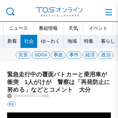
ニュース
番組情報
天気
イベント
新着
社会
ゆ～わく
地域
特集
暮らし
災害
SDGs
事故
事件
経済
政治
緊急走行中の覆面パトカーと乗用車が
衝突 1人がけが 警察は「再発防止に
努める」などとコメント 大分
2025年08月31日 11:20更新
事故