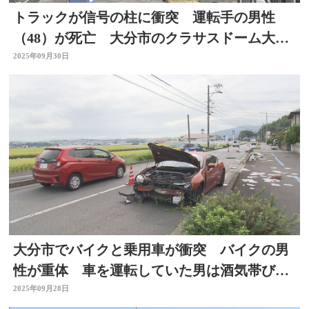
トラックが信号の柱に衝突 運転手の男性
（48）が死亡 大分市のクラサスドーム大分
東交差点で発生
2025年09月30日
大分市でバイクと乗用車が衝突 バイクの男
性が重体 車を運転していた男は酒気帯び運
転容疑で現行犯逮捕
2025年09月28日