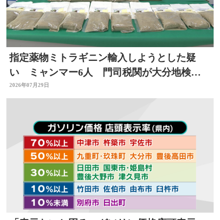
指定薬物ミトラギニン輸入しようとした疑
い ミャンマー6人 門司税関が大分地検に
告発 大分
2026年07月29日