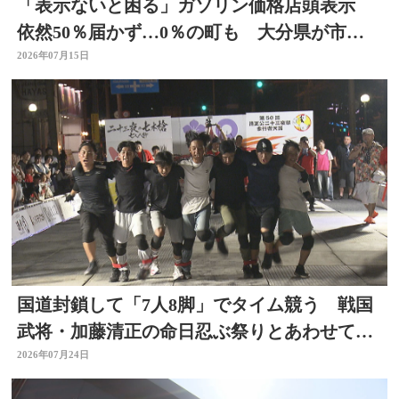
「表示ないと困る」ガソリン価格店頭表示
依然50％届かず…0％の町も 大分県が市町
村ごとの結果公表
2026年07月15日
国道封鎖して「7人8脚」でタイム競う 戦国
武将・加藤清正の命日忍ぶ祭りとあわせて初
開催 大分
2026年07月24日