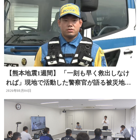
【熊本地震1週間】 「一刻も早く救出しなけ
れば」現地で活動した警察官が語る被災地の
状況 大分
2026年08月04日