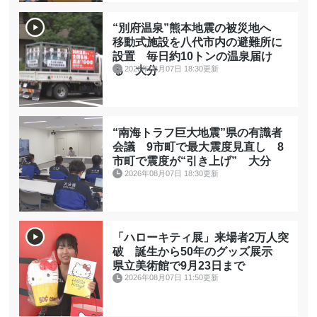
“別府温泉”熊本地震の被災地へ
移動式施設を八代市内の避難所に
設置 毎日約10トンの温泉届け
2026年08月07日 18:30更新
る 大分
“南海トラフ巨大地震”県の有識者
会議 9市町で最大震度見直し 8
市町で震度が“引き上げ” 大分
2026年08月07日 18:30更新
「ハローキティ展」来場者2万人突
破 誕生から50年のグッズ展示
県立美術館で9月23日まで
2026年08月07日 11:50更新