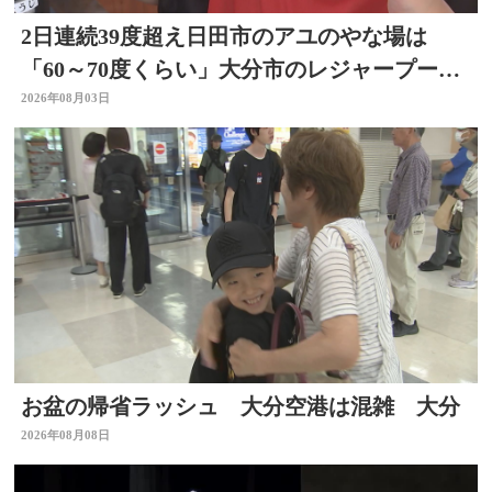
2日連続39度超え日田市のアユのやな場は
「60～70度くらい」大分市のレジャープール
も賑わう 大分
2026年08月03日
お盆の帰省ラッシュ 大分空港は混雑 大分
2026年08月08日