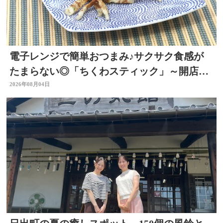
電子レンジで簡単おつまみ♪サクサク食感が
たまらない◎「ちくわスティック」～開店！
キッチン別府ちゃん～
2026年08月04日