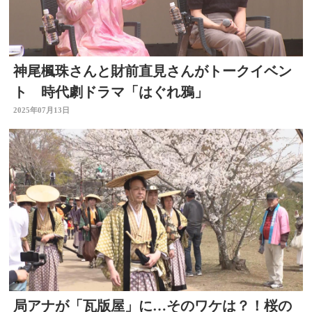
神尾楓珠さんと財前直見さんがトークイベン
ト 時代劇ドラマ「はぐれ鴉」
2025年07月13日
局アナが「瓦版屋」に…そのワケは？！桜の