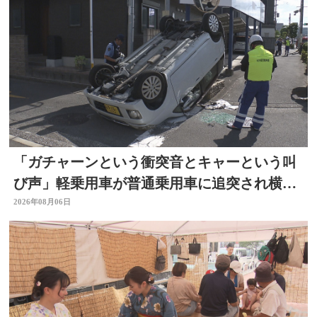
「ガチャーンという衝突音とキャーという叫
び声」軽乗用車が普通乗用車に追突され横
転 周囲騒然 大分
2026年08月06日