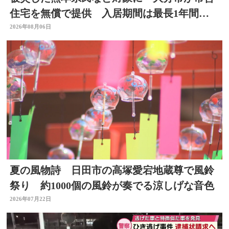
住宅を無償で提供 入居期間は最長1年間
【令和8年熊本地震】
2026年08月06日
夏の風物詩 日田市の高塚愛宕地蔵尊で風鈴
祭り 約1000個の風鈴が奏でる涼しげな音色
2026年07月22日