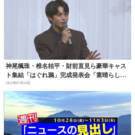
神尾楓珠・椎名桔平・財前直見ら豪華キャス
ト集結「はぐれ鴉」完成発表会「素晴らしい
作品になった」大分
2025年07月14日