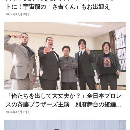
トに！宇宙服の「さ吉くん」もお出迎え
2022年12月19日
「俺たちを出して大丈夫か？」全日本プロレ
スの斉藤ブラザーズ主演 別府舞台の短編映
画 撮影始まる 大分
2024年12月17日