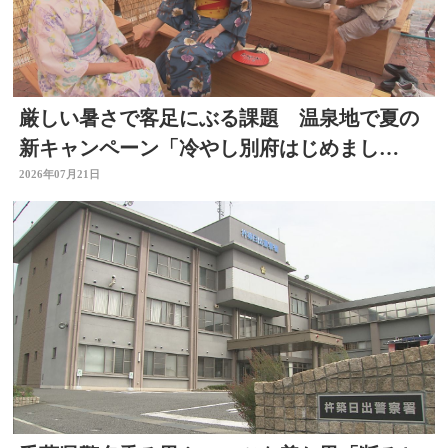
厳しい暑さで客足にぶる課題 温泉地で夏の
新キャンペーン「冷やし別府はじめまし
た」 冷たい足湯など設置
2026年07月21日