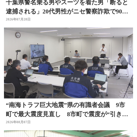
千葉県警名乗る男やスーツを着た男「断ると
逮捕される」20代男性がニセ警察詐欺で90万
円被害 大分
2026年07月28日
“南海トラフ巨大地震”県の有識者会議 9市
町で最大震度見直し 8市町で震度が“引き上
げ” 大分
2026年08月07日