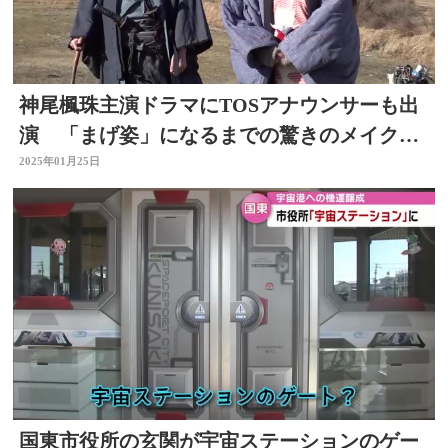
神尾楓珠主演ドラマにTOSアナウンサーも出
演 「まげ姿」になるまでの驚きのメイク
術 撮影に密着
2025年01月25日
国東市役所の玄関が宇宙ステーションのゲー