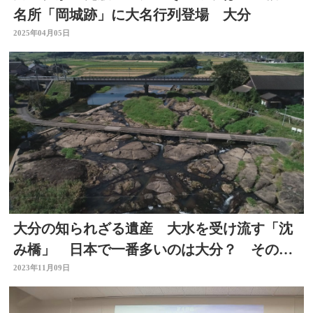
名所「岡城跡」に大名行列登場 大分
2025年04月05日
大分の知られざる遺産 大水を受け流す「沈
み橋」 日本で一番多いのは大分？ そのワ
ケは…【大分】
2023年11月09日