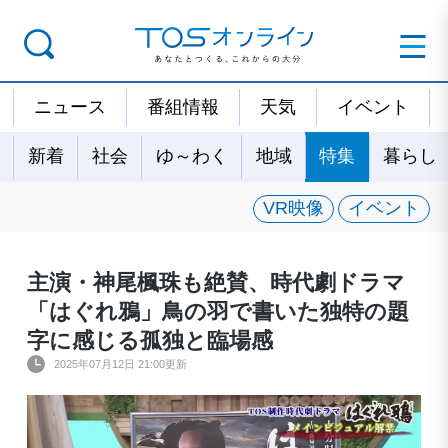
ニュース
番組情報
天気
イベント
新着
社会
ゆ～わく
地域
特集
暮らし
VR映像
イベント
主演・神尾楓珠も絶賛、時代劇ドラマ
「はぐれ鴉」鳥の羽で書いた独特の題
字に感じる孤独と臨場感
2025年07月12日 21:00更新