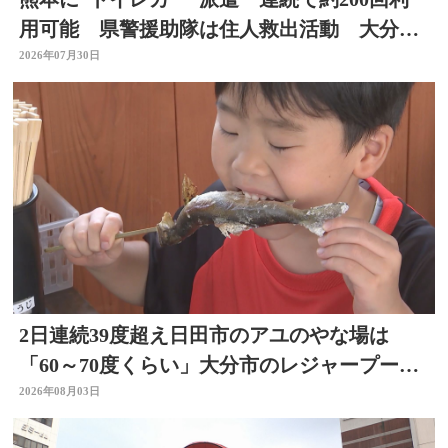
用可能 県警援助隊は住人救出活動 大分か
ら支援の輪広がる
2026年07月30日
2日連続39度超え日田市のアユのやな場は
「60～70度くらい」大分市のレジャープール
も賑わう 大分
2026年08月03日