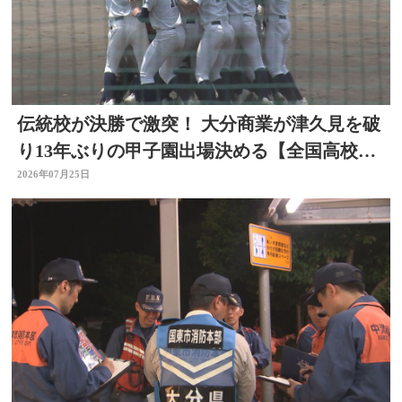
伝統校が決勝で激突！ 大分商業が津久見を破
り13年ぶりの甲子園出場決める【全国高校野
球大分大会】
2026年07月25日