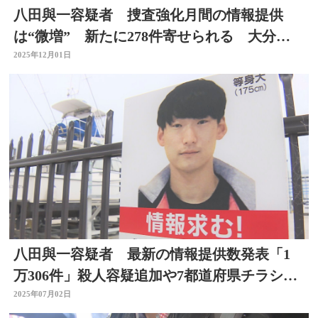
八田與一容疑者 捜査強化月間の情報提供
は“微増” 新たに278件寄せられる 大分・
別府ひき逃げ
2025年12月01日
八田與一容疑者 最新の情報提供数発表「1
万306件」殺人容疑追加や7都道府県チラシ配
布で急増 大分
2025年07月02日