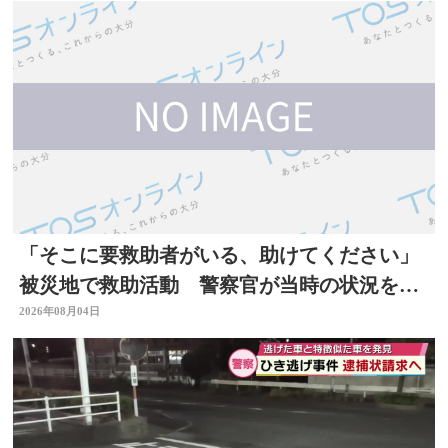
「そこに要救助者がいる、助けてください」
被災地で救助活動 警察官が当時の状況を語
る 大分
2026年08月04日