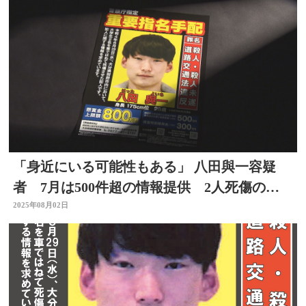
「身近にいる可能性もある」 八田與一容疑
者 7月は500件超の情報提供 2人死傷のひ
き逃げ事件 大分
2025年08月02日