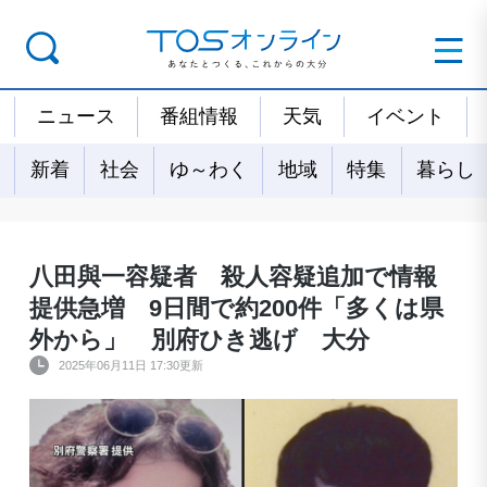
ニュース
番組情報
天気
イベント
新着
社会
ゆ～わく
地域
特集
暮らし
八田與一容疑者 殺人容疑追加で情報
提供急増 9日間で約200件「多くは県
外から」 別府ひき逃げ 大分
2025年06月11日 17:30更新