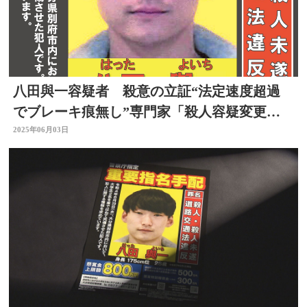
八田與一容疑者 殺意の立証“法定速度超過
でブレーキ痕無し”専門家「殺人容疑変更は
メッセージ」大分
2025年06月03日