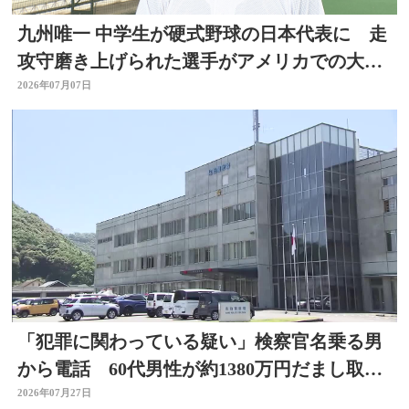
九州唯一 中学生が硬式野球の日本代表に 走
攻守磨き上げられた選手がアメリカでの大会
出場へ 大分
2026年07月07日
「犯罪に関わっている疑い」検察官名乗る男
から電話 60代男性が約1380万円だまし取ら
れる 大分
2026年07月27日