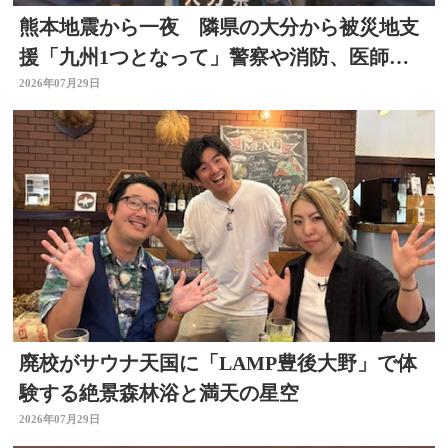
熊本地震から一夜 隣県の大分から被災地支
援「九州1つとなって」警察や消防、医師、
看護師、水道局など
2026年07月29日
廃校がサウナ天国に「LAMP豊後大野」で体
験する絶景森林浴と満天の星空
2026年07月29日