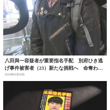
八田與一容疑者が重要指名手配 別府ひき逃
げ事件被害者（23）新たな挑戦へ 命奪われ
た友人への思い語る
2026年03月26日