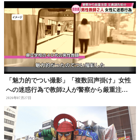
「魅力的でつい撮影」「複数回声掛け」女性
への迷惑行為で教師2人が警察から厳重注
意 文書訓告に 大分
2026年07月27日