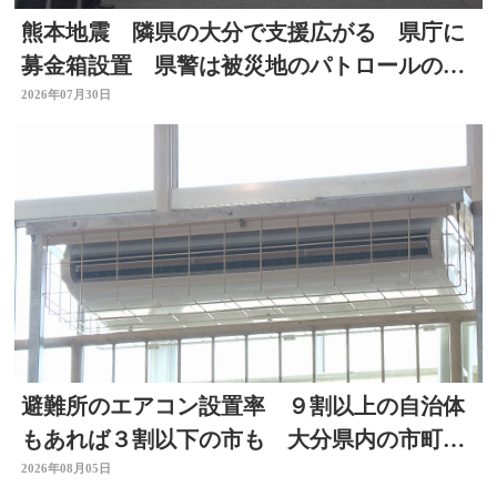
熊本地震 隣県の大分で支援広がる 県庁に
募金箱設置 県警は被災地のパトロールのた
め部隊を派遣
2026年07月30日
避難所のエアコン設置率 ９割以上の自治体
もあれば３割以下の市も 大分県内の市町村
を調査
2026年08月05日