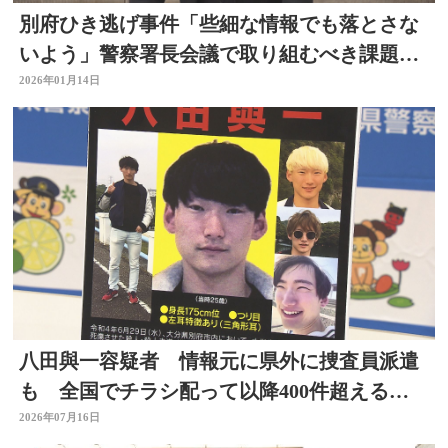
別府ひき逃げ事件「些細な情報でも落とさな
いよう」警察署長会議で取り組むべき課題確
認 大分
2026年01月14日
八田與一容疑者 情報元に県外に捜査員派遣
も 全国でチラシ配って以降400件超える情
報 大分
2026年07月16日