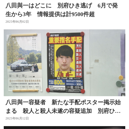
八田與一はどこに 別府ひき逃げ 6月で発
生から3年 情報提供は計9500件超
2025年06月02日
八田與一容疑者 新たな手配ポスター掲示始
まる 殺人と殺人未遂の容疑追加 別府ひき
逃げ事件 大分
2025年06月12日