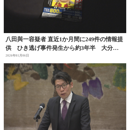
八田與一容疑者 直近1か月間に249件の情報提
供 ひき逃げ事件発生から約3年半 大分県
別府市
2026年01月06日