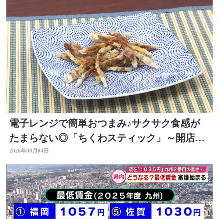
電子レンジで簡単おつまみ♪サクサク食感が
たまらない◎「ちくわスティック」～開店！
キッチン別府ちゃん～
2026年08月04日