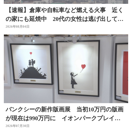
【速報】倉庫や自転車など燃える火事 近く
の家にも延焼中 20代の女性は逃げ出して無
事 大分
2026年08月04日
バンクシーの新作版画展 当初10万円の版画
が現在は990万円に イオンパークプレイス
大分店で開催中
2026年07月30日