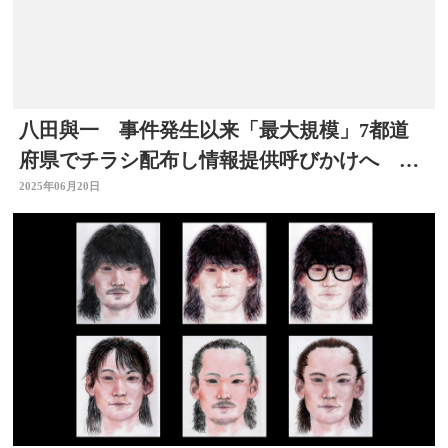
八田與一 事件発生以来「最大規模」7都道
府県でチラシ配布し情報提供呼びかけへ 別
府ひき逃げ 大分
2025年06月20日