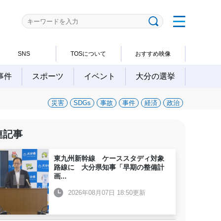
SNS
TOSについて
おすすめ映像
事件
スポーツ
イベント
大分の選挙
災害
SDGs
事故
事件
経済
政治
連記事
東九州新幹線 ケーススタディ対象
路線に 大分県知事「早期の整備計
画
...
2026年08月07日 18:50更新