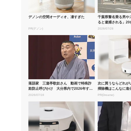
デノンの空間オーディオ、凄すぎた
千葉県警名乗る男や
ると逮捕される」2
欺で9...
PR(デノン)
2026/07/28
落語家 三遊亭歌奴さん 動画で特殊詐
次に買うならどれが
欺防止呼びかけ 大分県内で2026年すで
掃除機はこんなに進
に被...
2026/07/16
PR(Dreame)