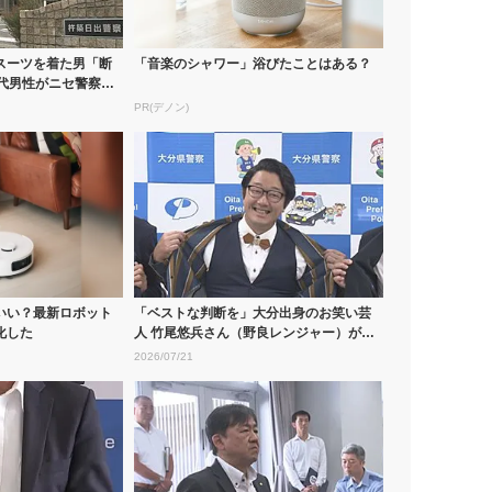
スーツを着た男「断
「音楽のシャワー」浴びたことはある？
0代男性がニセ警察詐
PR(デノン)
いい？最新ロボット
「ベストな判断を」大分出身のお笑い芸
化した
人 竹尾悠兵さん（野良レンジャー）が動
画で詐...
2026/07/21