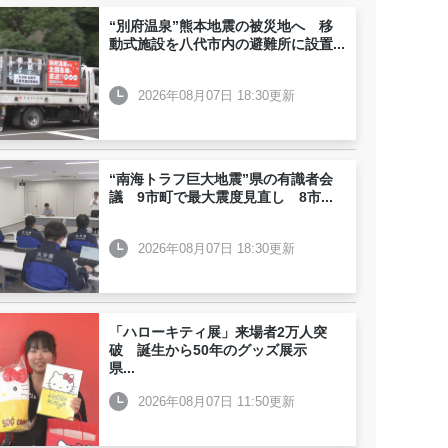
“別府温泉”熊本地震の被災地へ 移
動式施設を八代市内の避難所に設置
...
2026年08月07日 18:30更新
“南海トラフ巨大地震”県の有識者会
議 9市町で最大震度見直し 8市
...
2026年08月07日 18:30更新
「ハローキティ展」来場者2万人突
破 誕生から50年のグッズ展示
県
...
2026年08月07日 11:50更新