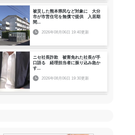
被災した熊本県民など対象に 大分
市が市営住宅を無償で提供 入居期
間
...
2026年08月06日 19:40更新
ニセ社長詐欺 被害免れた社長が手
口語る 経理担当者に振り込み急か
す
...
2026年08月06日 19:30更新