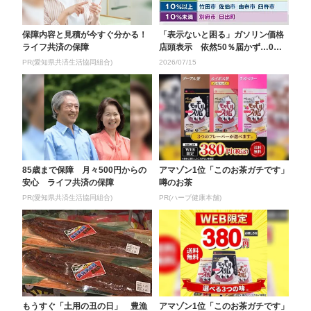
保障内容と見積が今すぐ分かる！
「表示ないと困る」ガソリン価格
ライフ共済の保障
店頭表示 依然50％届かず…0％
の町も 大分県が市...
PR(愛知県共済生活協同組合)
2026/07/15
85歳まで保障 月々500円からの
アマゾン1位「このお茶ガチです」
安心 ライフ共済の保障
噂のお茶
PR(愛知県共済生活協同組合)
PR(ハーブ健康本舗)
もうすぐ「土用の丑の日」 豊漁
アマゾン1位「このお茶ガチです」