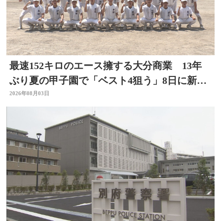
最速152キロのエース擁する大分商業 13年
ぶり夏の甲子園で「ベスト4狙う」8日に新潟
代表と対戦
2026年08月03日