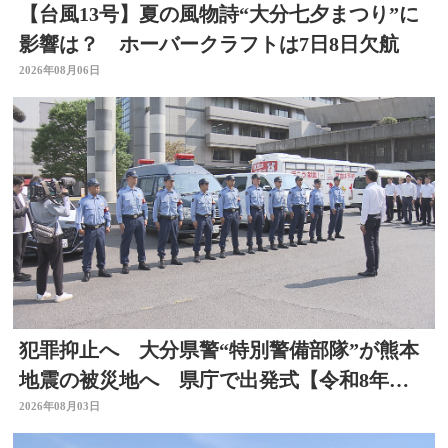
【台風13号】夏の風物詩“大分七夕まつり”に
影響は？ ホーバークラフトは7日8日欠航
2026年08月06日
犯罪抑止へ 大分県警“特別警備部隊”が熊本
地震の被災地へ 県庁で出発式【令和8年熊
本地震】
2026年08月03日