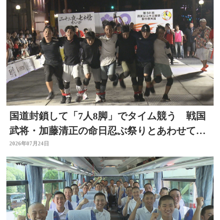
国道封鎖して「7人8脚」でタイム競う 戦国
武将・加藤清正の命日忍ぶ祭りとあわせて初
開催 大分
2026年07月24日