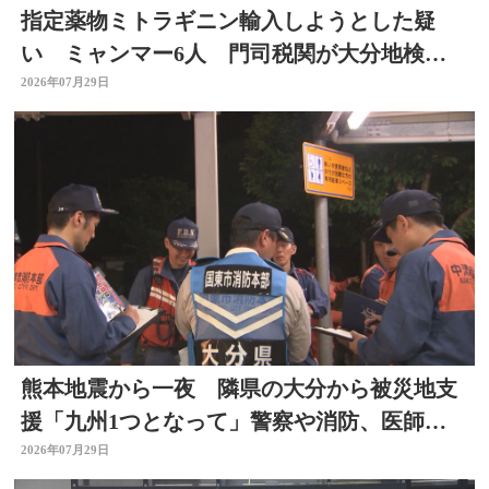
指定薬物ミトラギニン輸入しようとした疑
い ミャンマー6人 門司税関が大分地検に
告発 大分
2026年07月29日
熊本地震から一夜 隣県の大分から被災地支
援「九州1つとなって」警察や消防、医師、
看護師、水道局など
2026年07月29日