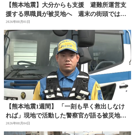
【熊本地震】大分からも支援 避難所運営支
援する県職員が被災地へ 週末の街頭では募
金の呼びかけも
2026年08月01日
【熊本地震1週間】 「一刻も早く救出しなけ
れば」現地で活動した警察官が語る被災地の
状況 大分
2026年08月04日