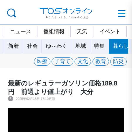
ニュース
番組情報
天気
イベント
新着
社会
ゆ～わく
地域
特集
暮らし
医療
子育て
文化
教育
防災
最新のレギュラーガソリン価格189.8
円 前週より値上がり 大分
2025年02月13日 17:10更新