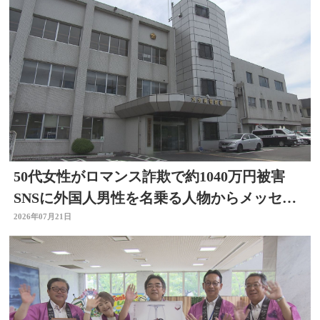
50代女性がロマンス詐欺で約1040万円被害
SNSに外国人男性を名乗る人物からメッセー
ジ 大分
2026年07月21日