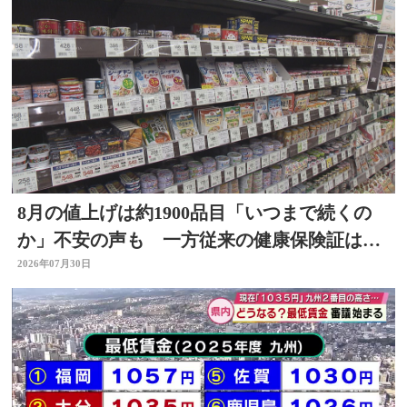
8月の値上げは約1900品目「いつまで続くの
か」不安の声も 一方従来の健康保険証は使
用不可に
2026年07月30日