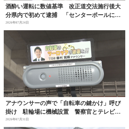
酒酔い運転に数値基準 改正道交法施行後大
分県内で初めて逮捕 「センターポールに接
触して去った」と通報
2026年07月24日
アナウンサーの声で「自転車の鍵かけ」呼び
掛け 駐輪場に機械設置 警察官とテレビ局
がタッグ 大分
2026年07月31日