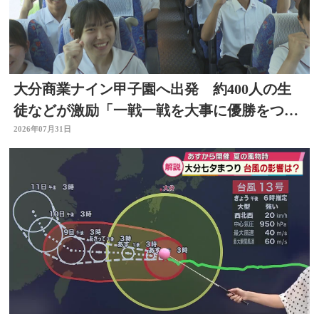
大分商業ナイン甲子園へ出発 約400人の生
徒などが激励「一戦一戦を大事に優勝をつか
み取って」
2026年07月31日