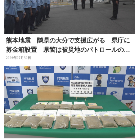
熊本地震 隣県の大分で支援広がる 県庁に
募金箱設置 県警は被災地のパトロールのた
め部隊を派遣
2026年07月30日