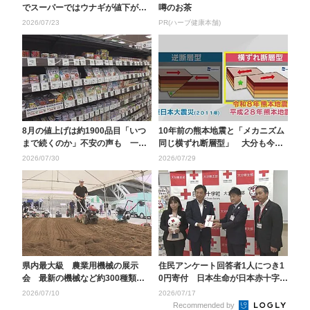
でスーパーではウナギが値下が
噂のお茶
り 専門店には悩みも…...
2026/07/23
PR(ハーブ健康本舗)
8月の値上げは約1900品目「いつ
10年前の熊本地震と「メカニズム
まで続くのか」不安の声も 一方
同じ横ずれ断層型」 大分も今後1
従来の健康保険証...
週間は同程度の地...
2026/07/30
2026/07/29
県内最大級 農業用機械の展示
住民アンケート回答者1人につき1
会 最新の機械など約300種類
0円寄付 日本生命が日本赤十字社
耕運機で実際に土を耕...
に寄付金 大分
2026/07/10
2026/07/17
Recommended by