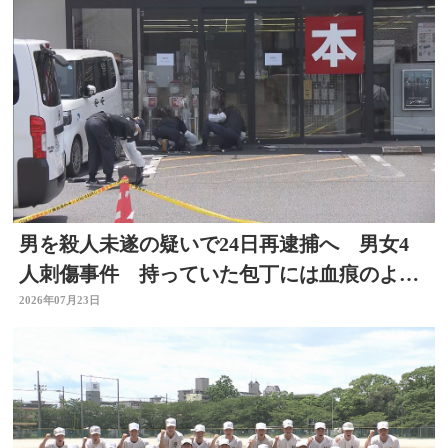
男を殺人未遂の疑いで24日再逮捕へ 男女4
人刺傷事件 持っていた包丁には血痕のよう
なもの付着
2026年07月23日