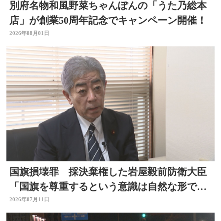
別府名物和風野菜ちゃんぽんの「うた乃総本
店」が創業50周年記念でキャンペーン開催！
2026年08月01日
国旗損壊罪 採決棄権した岩屋毅前防衛大臣
「国旗を尊重するという意識は自然な形で育
まれるべきもの」大分
2026年07月11日