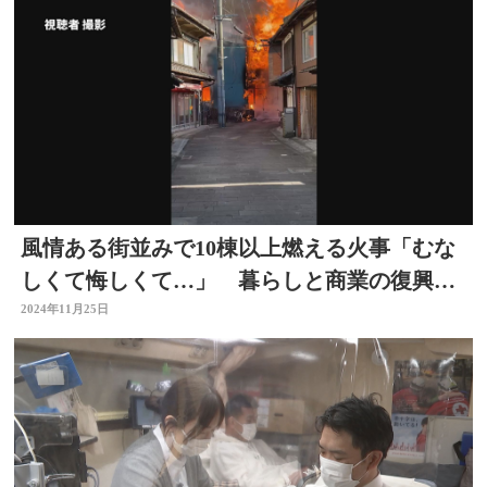
風情ある街並みで10棟以上燃える火事「むな
しくて悔しくて…」 暮らしと商業の復興に
向け市が対応急ぐ
2024年11月25日