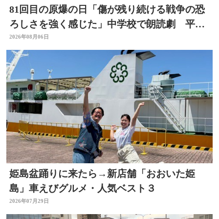
81回目の原爆の日「傷が残り続ける戦争の恐
ろしさを強く感じた」中学校で朗読劇 平和
の大切さ学ぶ 大分
2026年08月06日
姫島盆踊りに来たら→新店舗「おおいた姫
島」車えびグルメ・人気ベスト３
2026年07月29日