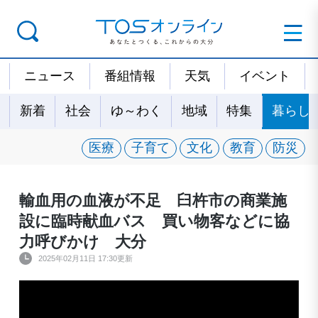
ニュース
番組情報
天気
イベント
新着
社会
ゆ～わく
地域
特集
暮らし
医療
子育て
文化
教育
防災
輸血用の血液が不足 臼杵市の商業施
設に臨時献血バス 買い物客などに協
力呼びかけ 大分
2025年02月11日 17:30更新