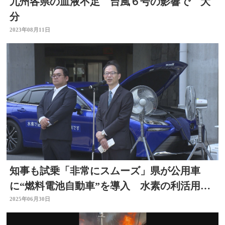
九州各県の血液不足 台風６号の影響で 大
分
2023年08月11日
知事も試乗「非常にスムーズ」県が公用車
に“燃料電池自動車”を導入 水素の利活用推
進 大分
2025年06月30日