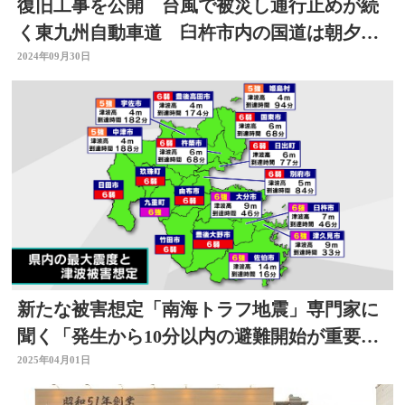
復旧工事を公開 台風で被災し通行止めが続
く東九州自動車道 臼杵市内の国道は朝夕に
渋滞続く 大分
2024年09月30日
新たな被害想定「南海トラフ地震」専門家に
聞く「発生から10分以内の避難開始が重要」
大分
2025年04月01日