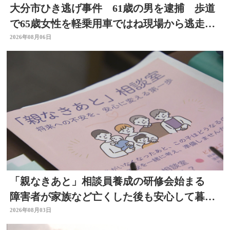
大分市ひき逃げ事件 61歳の男を逮捕 歩道
で65歳女性を軽乗用車ではね現場から逃走し
た疑い
2026年08月06日
「親なきあと」相談員養成の研修会始まる
障害者が家族など亡くした後も安心して暮ら
せるように 大分
2026年08月03日