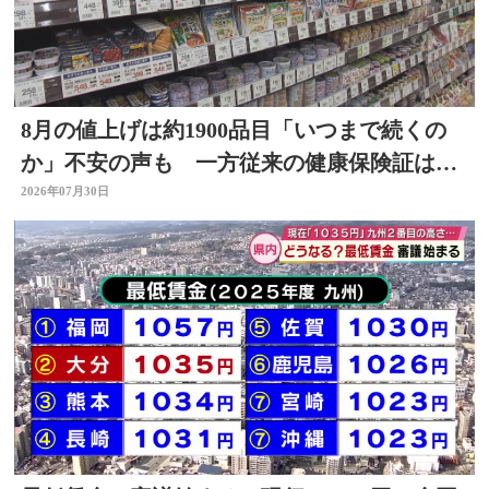
8月の値上げは約1900品目「いつまで続くの
か」不安の声も 一方従来の健康保険証は使
用不可に
2026年07月30日