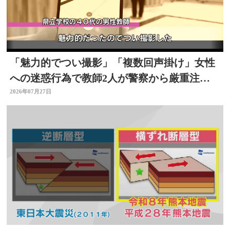
「魅力的でつい撮影」「複数回声掛け」女性
への迷惑行為で教師2人が警察から厳重注
意 文書訓告に 大分
2026年07月27日