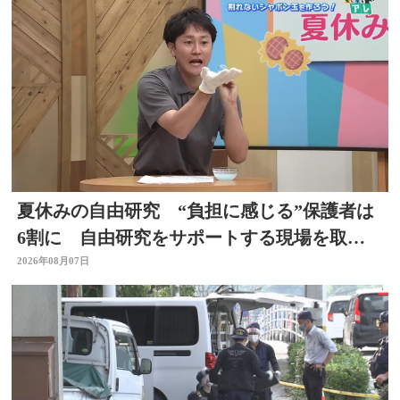
夏休みの自由研究 “負担に感じる”保護者は
6割に 自由研究をサポートする現場を取
材 スタジオで「割れないシャボン玉」づく
2026年08月07日
りも