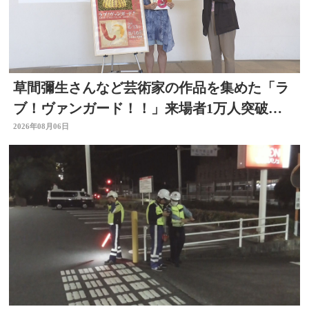
草間彌生さんなど芸術家の作品を集めた「ラ
ブ！ヴァンガード！！」来場者1万人突破
大分県立美術館
2026年08月06日