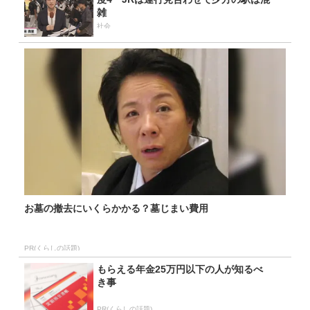
雑
社会
お墓の撤去にいくらかかる？墓じまい費用
PR(くらしの話題)
もらえる年金25万円以下の人が知るべ
き事
PR(くらしの話題)