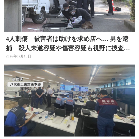
4人刺傷 被害者は助けを求め店へ… 男を逮
捕 殺人未遂容疑や傷害容疑も視野に捜査
大分県佐伯市
2026年07月13日