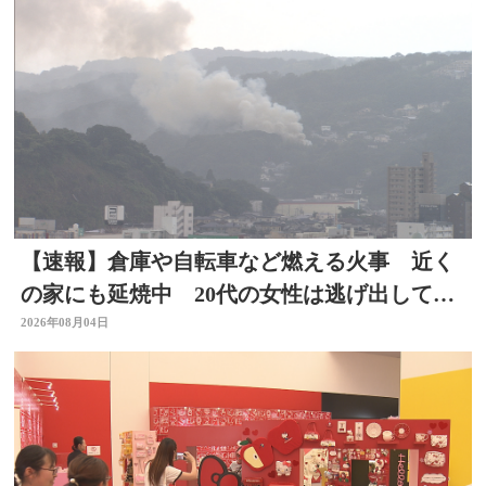
【速報】倉庫や自転車など燃える火事 近く
の家にも延焼中 20代の女性は逃げ出して無
事 大分
2026年08月04日