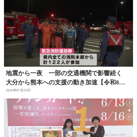
地震から一夜 一部の交通機関で影響続く
大分から熊本への支援の動き加速【令和8年
熊本地震】
2026年07月29日