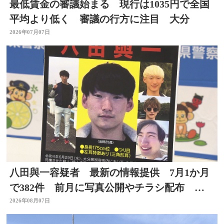
最低賃金の審議始まる 現行は1035円で全国
平均より低く 審議の行方に注目 大分
2026年07月07日
八田與一容疑者 最新の情報提供 7月1か月
で382件 前月に写真公開やチラシ配布 別
府ひき逃げ事件
2026年08月07日