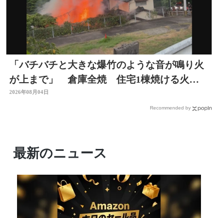
「バチバチと大きな爆竹のような音が鳴り火
が上まで」 倉庫全焼 住宅1棟焼ける火
事 大分
2026年08月04日
Recommended by
最新のニュース