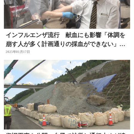
インフルエンザ流行 献血にも影響「体調を
崩す人が多く計画通りの採血ができない」協
力を呼びかけ
2025年01月17日