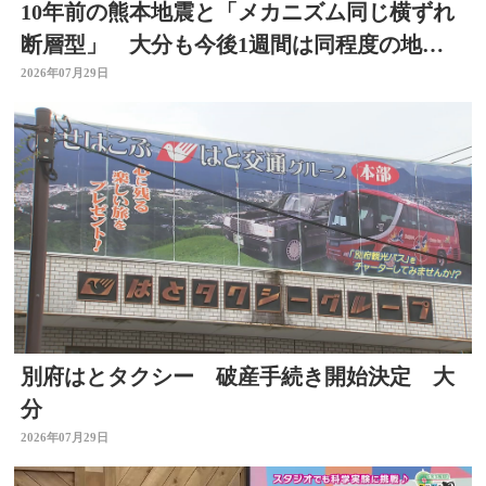
10年前の熊本地震と「メカニズム同じ横ずれ
断層型」 大分も今後1週間は同程度の地震
に注意
2026年07月29日
別府はとタクシー 破産手続き開始決定 大
分
2026年07月29日