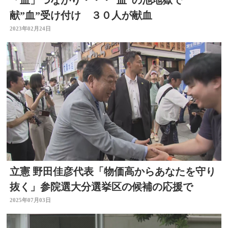
「血」つながり・・・”血”の池地獄で
献”血”受け付け ３０人が献血
2023年02月24日
立憲 野田佳彦代表「物価高からあなたを守り
抜く」参院選大分選挙区の候補の応援で
2025年07月03日