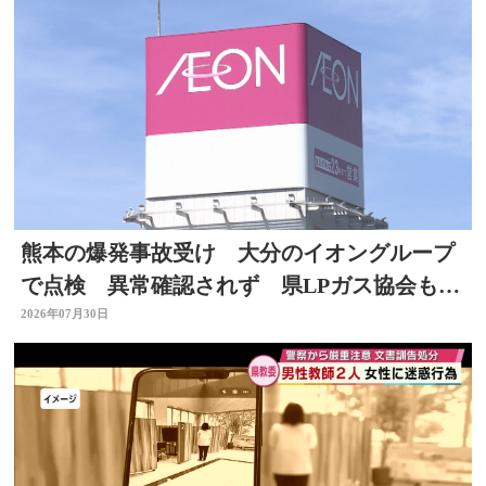
熊本の爆発事故受け 大分のイオングループ
で点検 異常確認されず 県LPガス協会も安
全点検を通知
2026年07月30日