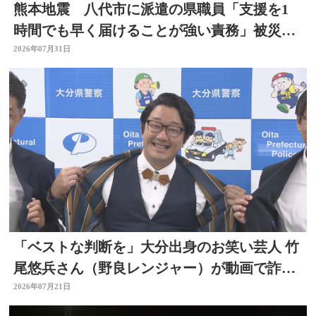
熊本地震 八代市に派遣の県職員「支援を1
時間でも早く届けることが強い責務」被災地
の状況語る 大分
2026年07月31日
「ベストな判断を」大分出身のお笑い芸人 竹
尾悠兵さん（野良レンジャー）が動画で詐欺
被害防止呼びかけ
2026年07月21日