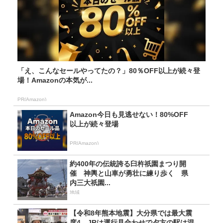
「え、こんなセールやってたの？」80％OFF以上が続々登
場！Amazonの本気が...
PR(Amazon)
Amazon今日も見逃せない！80%OFF
以上が続々登場
PR(Amazon)
約400年の伝統誇る臼杵祇園まつり開
催 神輿と山車が勇壮に練り歩く 県
内三大祇園...
地域
【令和8年熊本地震】大分県では最大震
度4 JRは運行見合わせで夕方の駅は混