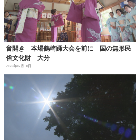
音開き 本場鶴崎踊大会を前に 国の無形民
俗文化財 大分
2026年07月10日