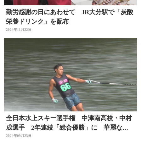
勤労感謝の日にあわせて JR大分駅で「炭酸
栄養ドリンク」を配布
2024年11月22日
全日本水上スキー選手権 中津南高校・中村
成選手 2年連続「総合優勝」に 華麗なパ
フォーマンス披露
2024年09月23日