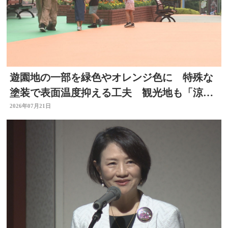
遊園地の一部を緑色やオレンジ色に 特殊な
塗装で表面温度抑える工夫 観光地も「涼」
PRで集客図る 大分
2026年07月21日