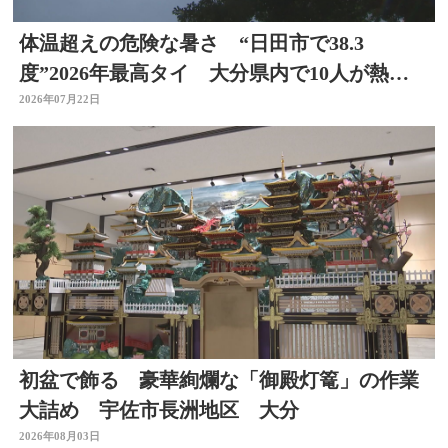
体温超えの危険な暑さ “日田市で38.3
度”2026年最高タイ 大分県内で10人が熱中
症疑いで搬送
2026年07月22日
初盆で飾る 豪華絢爛な「御殿灯篭」の作業
大詰め 宇佐市長洲地区 大分
2026年08月03日