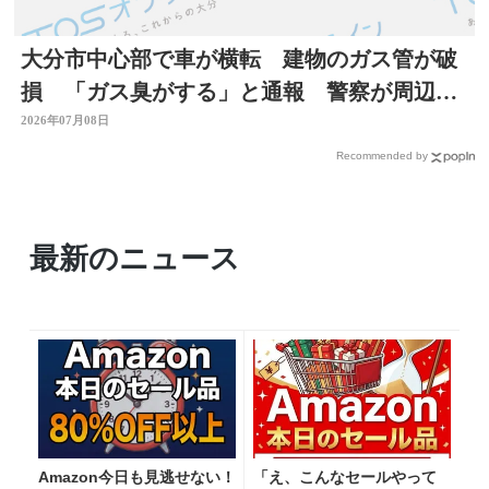
大分市中心部で車が横転 建物のガス管が破
損 「ガス臭がする」と通報 警察が周辺で
一時交通規制
2026年07月08日
Recommended by
最新のニュース
Amazon今日も見逃せない！
「え、こんなセールやって