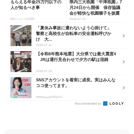
もらえる年金25万円以下の
県内三大祇園「中津祇園」7
人が知るべき事
月24日から開催 保存協議
会が軽快な祇園囃子を披露
し祭...
PR(くらしの話題)
2026.07.15
「夏休み事故に遭わないよう心掛けて」
警察と高校生が自転車の安全運転呼びか
け 大...
2026.07.11
【令和8年熊本地震】大分県では最大震度4
JRは運行見合わせで夕方の駅は混雑
2026.07.28
SNSアカウントを着実に成長。実はみんな
ココ使ってます。
PR(Dreaw合同会社)
Recommended by