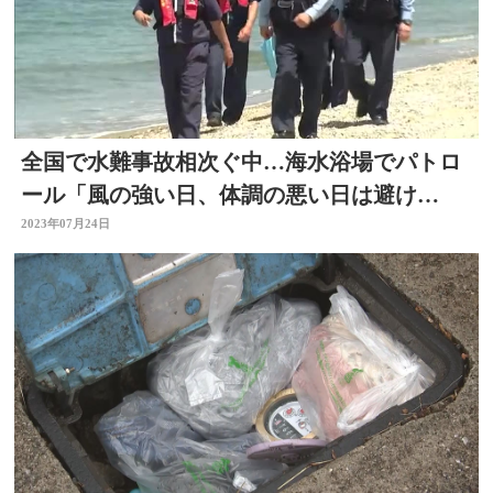
全国で水難事故相次ぐ中…海水浴場でパトロ
ール「風の強い日、体調の悪い日は避け
て」
2023年07月24日