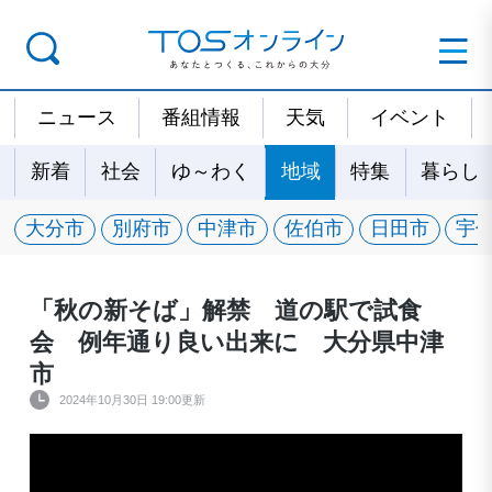
ニュース
番組情報
天気
イベント
新着
社会
ゆ～わく
地域
特集
暮らし
大分市
別府市
中津市
佐伯市
日田市
宇
「秋の新そば」解禁 道の駅で試食
会 例年通り良い出来に 大分県中津
市
2024年10月30日 19:00更新