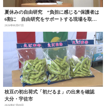
夏休みの自由研究 “負担に感じる”保護者は
6割に 自由研究をサポートする現場を取
材 スタジオで「割れないシャボン玉」づく
2026年08月07日
りも
枝豆の初出荷式「初だるま」の出来を確認
大分・宇佐市
2026年07月09日