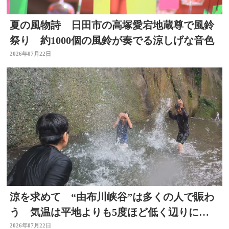
夏の風物詩 日田市の高塚愛宕地蔵尊で風鈴
祭り 約1000個の風鈴が奏でる涼しげな音色
2026年07月22日
涼を求めて “由布川峡谷”は多くの人で賑わ
う 気温は平地よりも5度ほど低く辺りには
涼しい風も 大分
2026年07月22日