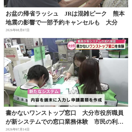
お盆の帰省ラッシュ JRは混雑ピーク 熊本
地震の影響で一部予約キャンセルも 大分
2026年08月07日
書かないワンストップ窓口 大分市役所職員
が新システムでの窓口業務体験 市民の利便
性向上と業務効率化へ
2026年07月14日