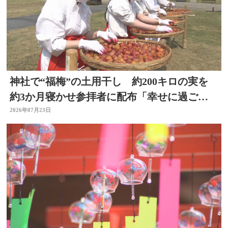
神社で“福梅”の土用干し 約200キロの実を
約3か月寝かせ参拝者に配布「幸せに過ごせ
るように」大分
2026年07月23日