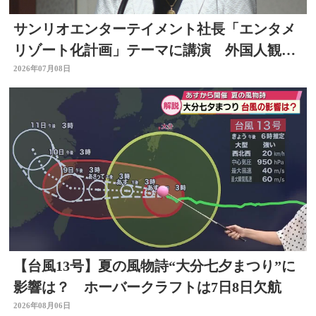
サンリオエンターテイメント社長「エンタメ
リゾート化計画」テーマに講演 外国人観光
客の呼び込みも 大分
2026年07月08日
【台風13号】夏の風物詩“大分七夕まつり”に
影響は？ ホーバークラフトは7日8日欠航
2026年08月06日