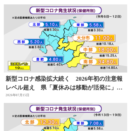
新型コロナ感染拡大続く 2026年初の注意報
レベル超え 県「夏休みは移動が活発に」感
染対策を 大分
2026年07月15日