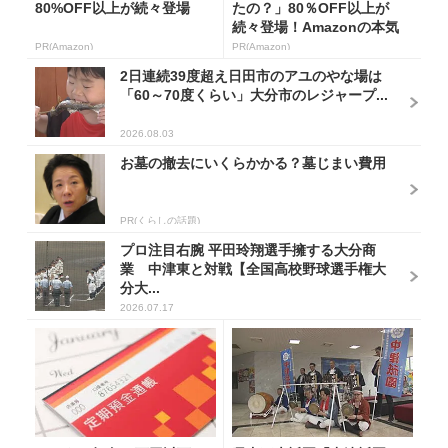
80%OFF以上が続々登場
たの？」80％OFF以上が
続々登場！Amazonの本気
が...
PR(Amazon)
PR(Amazon)
2日連続39度超え日田市のアユのやな場は
「60～70度くらい」大分市のレジャープ...
2026.08.03
お墓の撤去にいくらかかる？墓じまい費用
PR(くらしの話題)
プロ注目右腕 平田玲翔選手擁する大分商
業 中津東と対戦【全国高校野球選手権大
分大...
2026.07.17