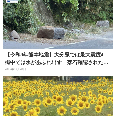
【令和8年熊本地震】大分県では最大震度4
街中では水があふれ出す 落石確認されたと
ころも
2026年07月28日