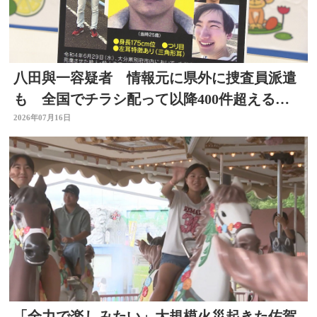
八田與一容疑者 情報元に県外に捜査員派遣
も 全国でチラシ配って以降400件超える情
報 大分
2026年07月16日
「全力で楽しみたい」大規模火災起きた佐賀