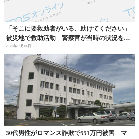
「そこに要救助者がいる、助けてください」
被災地で救助活動 警察官が当時の状況を語
る 大分
2026年08月04日
30代男性がロマンス詐欺で551万円被害 マ