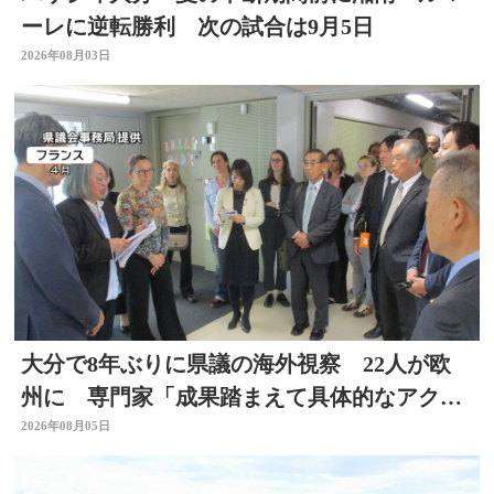
ーレに逆転勝利 次の試合は9月5日
2026年08月03日
大分で8年ぶりに県議の海外視察 22人が欧
州に 専門家「成果踏まえて具体的なアクシ
ョン必要」
2026年08月05日