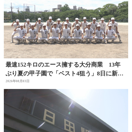
最速152キロのエース擁する大分商業 13年
ぶり夏の甲子園で「ベスト4狙う」8日に新潟
代表と対戦
2026年08月03日