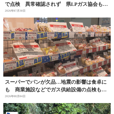
で点検 異常確認されず 県LPガス協会も安
全点検を通知
2026年07月30日
スーパーでパンが欠品…地震の影響は食卓に
も 商業施設などでガス供給設備の点検も進
む 大分
2026年08月04日