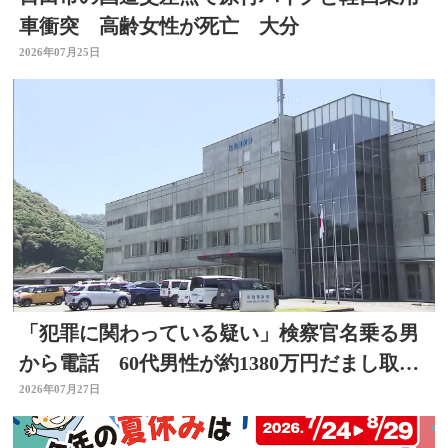
車衝突 高齢女性が死亡 大分
2026年07月25日
「犯罪に関わっている疑い」検察官名乗る男
から電話 60代男性が約1380万円だまし取ら
れる 大分
2026年07月27日