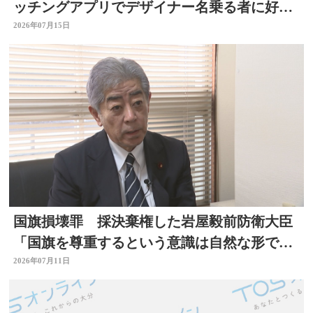
ッチングアプリでデザイナー名乗る者に好意
抱く 大分
2026年07月15日
国旗損壊罪 採決棄権した岩屋毅前防衛大臣
「国旗を尊重するという意識は自然な形で育
まれるべきもの」大分
2026年07月11日