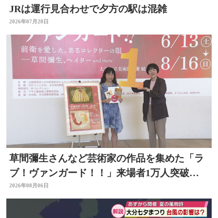
JRは運行見合わせで夕方の駅は混雑
2026年07月28日
草間彌生さんなど芸術家の作品を集めた「ラ
ブ！ヴァンガード！！」来場者1万人突破
大分県立美術館
2026年08月06日