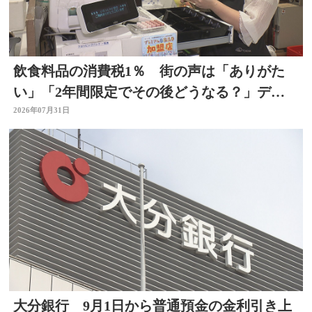
飲食料品の消費税1％ 街の声は「ありがた
い」「2年間限定でその後どうなる？」デパ
ートの反応は 大分
2026年07月31日
大分銀行 9月1日から普通預金の金利引き上