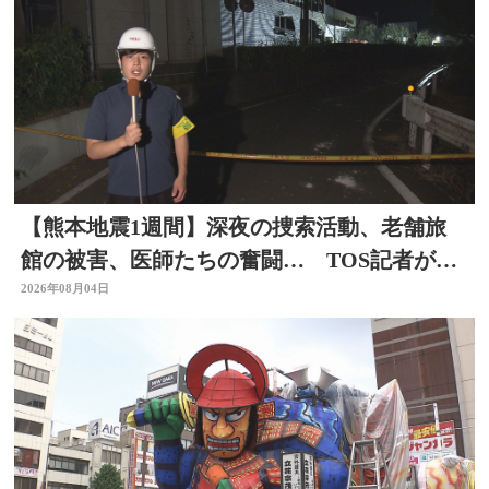
【熊本地震1週間】深夜の捜索活動、老舗旅
館の被害、医師たちの奮闘… TOS記者が取
材した被災地 大分
2026年08月04日