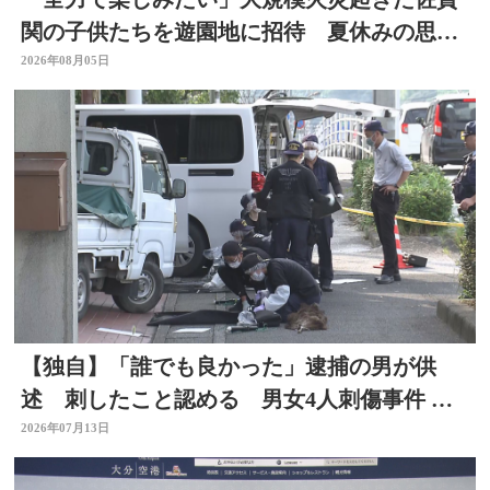
関の子供たちを遊園地に招待 夏休みの思い
出作りに 大分
2026年08月05日
【独自】「誰でも良かった」逮捕の男が供
述 刺したこと認める 男女4人刺傷事件 被
害者と面識なし 大分
2026年07月13日