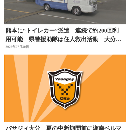
熊本に“トイレカー”派遣 連続で約200回利
用可能 県警援助隊は住人救出活動 大分か
ら支援の輪広がる
2026年07月30日
バサジィ大分 夏の中断期間前に湘南ベルマ