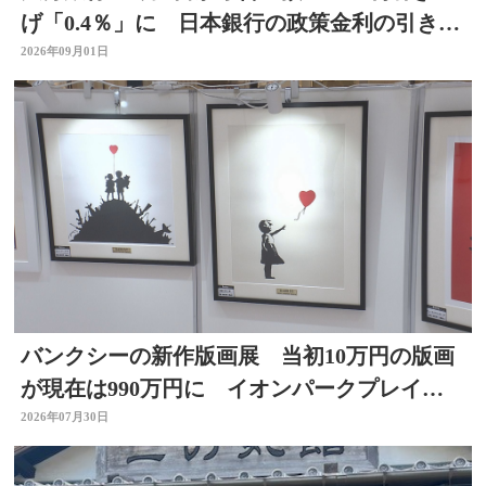
げ「0.4％」に 日本銀行の政策金利の引き上
げを受け
2026年09月01日
バンクシーの新作版画展 当初10万円の版画
が現在は990万円に イオンパークプレイス
大分店で開催中
2026年07月30日