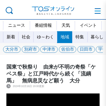
ニュース
番組情報
天気
イベント
新着
社会
ゆ～わく
地域
特集
暮らし
大分市
別府市
中津市
佐伯市
日田市
宇
国東で秋祭り 由来が不明の奇祭「ケ
ベス祭」と江戸時代から続く「流鏑
馬」 無病息災など願う 大分
2024年10月16日 19:00更新