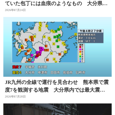
ていた包丁には血痕のようなもの 大分県佐
伯市
2026年07月24日
JR九州の全線で運行を見合わせ 熊本県で震
度7を観測する地震 大分県内では最大震度4
を観測
2026年07月28日