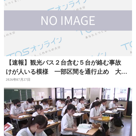
【速報】観光バス２台含む５台が絡む事故
けが人いる模様 一部区間を通行止め 大分
自動車道
2026年07月27日