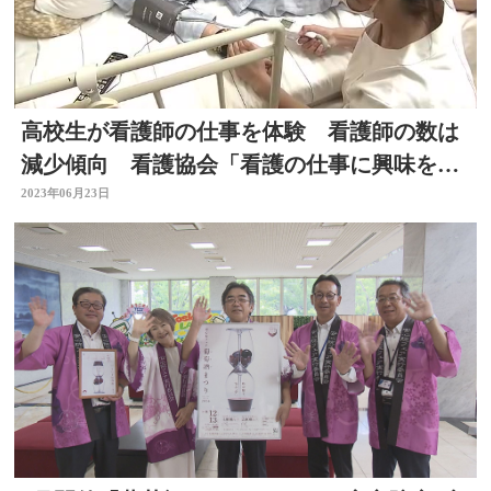
高校生が看護師の仕事を体験 看護師の数は
減少傾向 看護協会「看護の仕事に興味をも
って」 大分
2023年06月23日