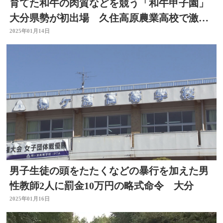
育てた和牛の肉質などを競う「和牛甲子園」
大分県勢が初出場 久住高原農業高校で激励
会
2025年01月14日
男子生徒の頭をたたくなどの暴行を加えた男
性教師2人に罰金10万円の略式命令 大分
2025年01月16日