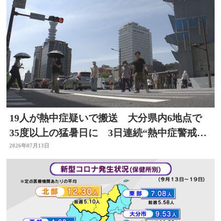
19人が熱中症疑いで搬送 大分県内6地点で
35度以上の猛暑日に 3日連続“熱中症警戒ア
ラート”発表
2026年07月13日