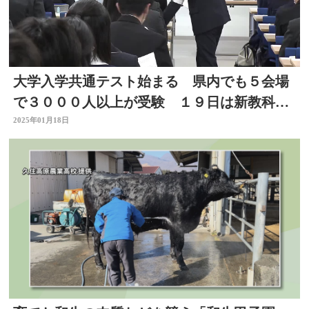
大学入学共通テスト始まる 県内でも５会場
で３０００人以上が受験 １９日は新教科
「情報」を初実施 大分
2025年01月18日