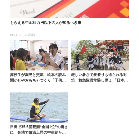
もらえる年金25万円以下の人が知るべき事
PR(くらしの話題)
高校生が園児と交流 絵本の読み
厳しい暑さで夏祭りも迫られる対
聞かせやおもちゃづくり「子供た
策 救急隊員常駐し備え 「日本一
ちに伝わる言葉遣いが...
長い距離を歩く祭り...
日田で35.5度観測“全国1位”の暑さ
に 各地で気温上昇の中生徒たち
がマリンスポ...