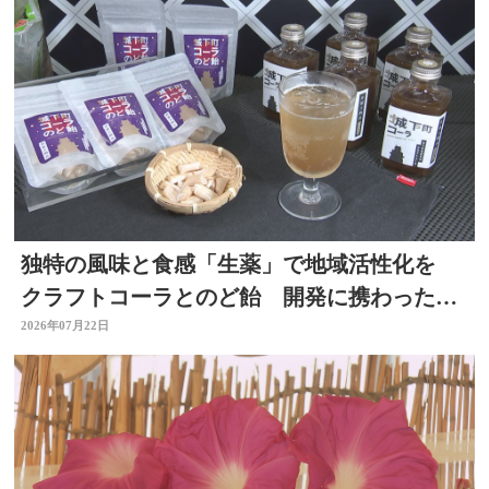
独特の風味と食感「生薬」で地域活性化を
クラフトコーラとのど飴 開発に携わった薬
剤師の思いは 大分
2026年07月22日