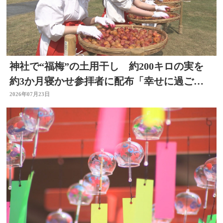
神社で“福梅”の土用干し 約200キロの実を
約3か月寝かせ参拝者に配布「幸せに過ごせ
るように」大分
2026年07月23日