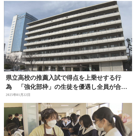
県立高校の推薦入試で得点を上乗せする行
為 「強化部枠」の生徒を優遇し全員が合
格 大分
2025年01月22日