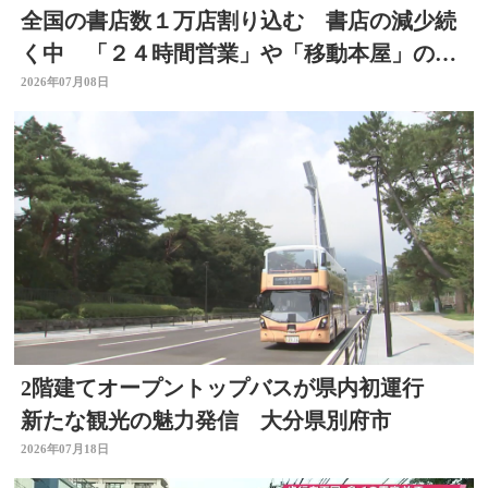
全国の書店数１万店割り込む 書店の減少続
く中 「２４時間営業」や「移動本屋」の取
り組みも 大分
2026年07月08日
2階建てオープントップバスが県内初運行
新たな観光の魅力発信 大分県別府市
2026年07月18日