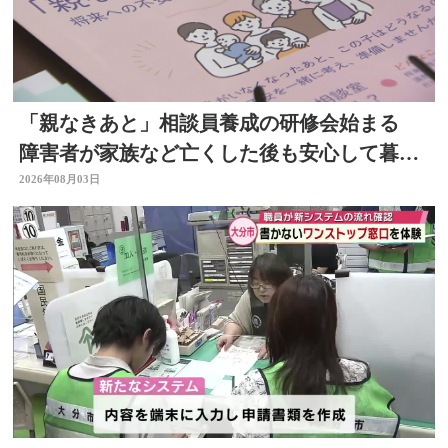
「親なきあと」相談員養成の研修会始まる
障害者が家族など亡くした後も安心して暮ら
せるように 大分
2026年08月03日