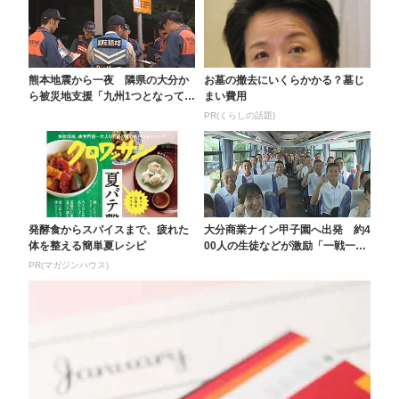
熊本地震から一夜 隣県の大分か
お墓の撤去にいくらかかる？墓じ
ら被災地支援「九州1つとなって」
まい費用
警察や消防、医師、...
PR(くらしの話題)
発酵食からスパイスまで、疲れた
大分商業ナイン甲子園へ出発 約4
体を整える簡単夏レシピ
00人の生徒などが激励「一戦一戦
を大事に優勝をつ...
PR(マガジンハウス)