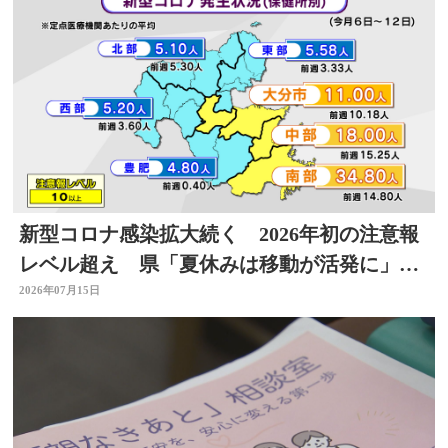
新型コロナ感染拡大続く 2026年初の注意報
レベル超え 県「夏休みは移動が活発に」感
染対策を 大分
2026年07月15日