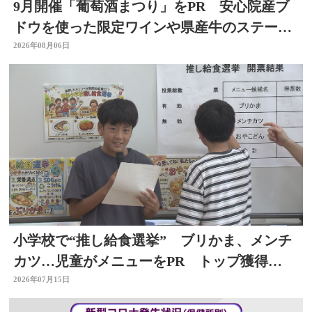
9月開催「葡萄酒まつり」をPR 安心院産ブ
ドウを使った限定ワインや県産牛のステーキ
など 大分
2026年08月06日
小学校で“推し給食選挙” ブリかま、メンチ
カツ…児童がメニューをPR トップ獲得
は？ 選挙を身近に
2026年07月15日