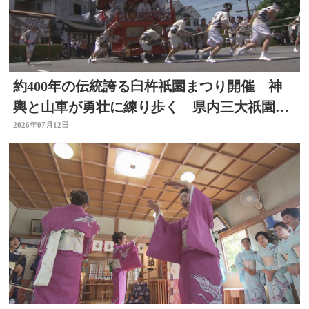
約400年の伝統誇る臼杵祇園まつり開催 神
輿と山車が勇壮に練り歩く 県内三大祇園の
１つ 大分
2026年07月12日