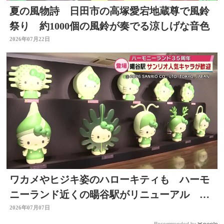
夏の風物詩 日田市の高塚愛宕地蔵尊で風鈴
祭り 約1000個の風鈴が奏でる涼しげな音色
2026年07月22日
ワカメやヒジキ姿のハローキティも ハーモ
ニーランド近くの暘谷駅がリニューアル 大
分
2026年07月07日
Recommended by