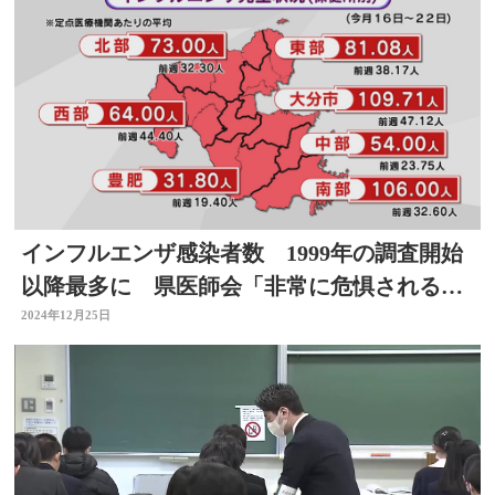
インフルエンザ感染者数 1999年の調査開始
以降最多に 県医師会「非常に危惧される状
態」大分
2024年12月25日