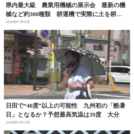
県内最大級 農業用機械の展示会 最新の機
械など約300種類 耕運機で実際に土を耕す
体験も 大分
2026年07月10日
日田で“40度”以上の可能性 九州初の「酷暑
日」となるか？予想最高気温は39度 大分
2026年07月27日