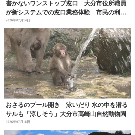
書かないワンストップ窓口 大分市役所職員
が新システムでの窓口業務体験 市民の利便
性向上と業務効率化へ
2026年07月14日
おさるのプール開き 泳いだり 水の中を潜る
サルも「涼しそう」大分市高崎山自然動物園
2026年07月18日