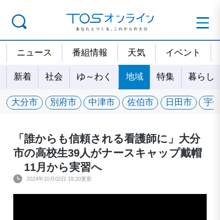
ニュース
番組情報
天気
イベント
新着
社会
ゆ～わく
地域
特集
暮らし
大分市
別府市
中津市
佐伯市
日田市
宇
「誰からも信頼される看護師に」大分
市の高校生39人がナースキャップ戴帽
11月から実習へ
2024年10月02日 18:20更新