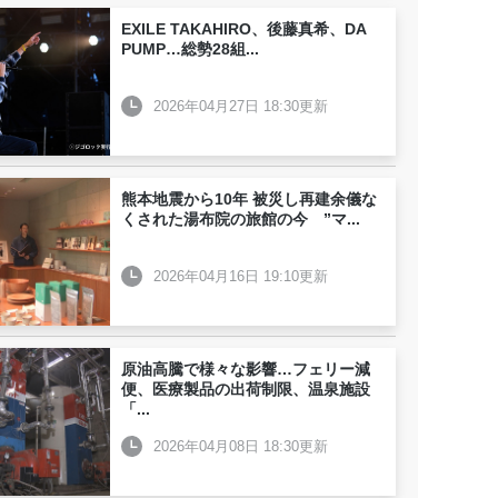
EXILE TAKAHIRO、後藤真希、DA
PUMP…総勢28組
...
2026年04月27日 18:30更新
熊本地震から10年 被災し再建余儀な
くされた湯布院の旅館の今 ”マ
...
2026年04月16日 19:10更新
原油高騰で様々な影響…フェリー減
便、医療製品の出荷制限、温泉施設
「
...
2026年04月08日 18:30更新