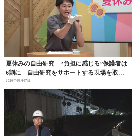
夏休みの自由研究 “負担に感じる”保護者は
6割に 自由研究をサポートする現場を取
材 スタジオで「割れないシャボン玉」づく
2026年08月07日
りも