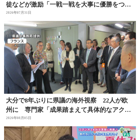
徒などが激励「一戦一戦を大事に優勝をつか
み取って」
2026年07月31日
大分で8年ぶりに県議の海外視察 22人が欧
州に 専門家「成果踏まえて具体的なアクシ
ョン必要」
2026年08月05日