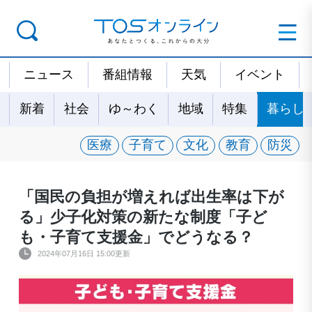
ニュース
番組情報
天気
イベント
新着
社会
ゆ～わく
地域
特集
暮らし
医療
子育て
文化
教育
防災
「国民の負担が増えれば出生率は下が
る」少子化対策の新たな制度「子ど
も・子育て支援金」でどうなる？
2024年07月16日 15:00更新