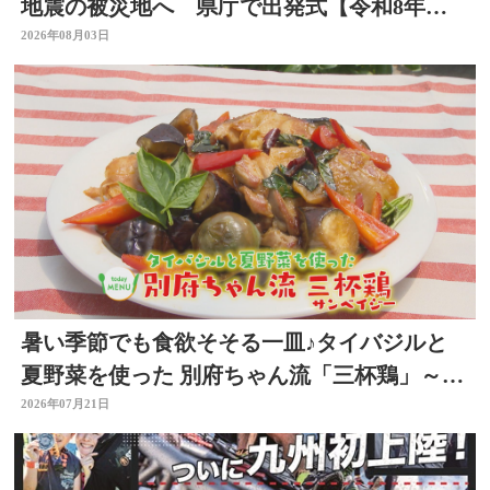
地震の被災地へ 県庁で出発式【令和8年熊
本地震】
2026年08月03日
暑い季節でも食欲そそる一皿♪タイバジルと
夏野菜を使った 別府ちゃん流「三杯鶏」～開
店！キッチン別府ちゃん～
2026年07月21日