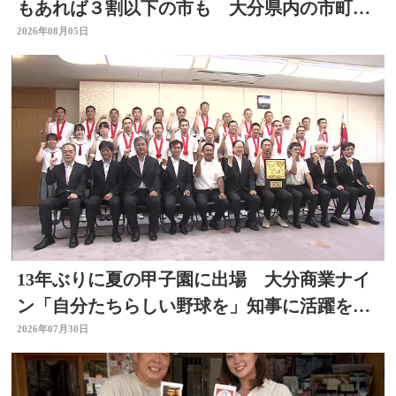
もあれば３割以下の市も 大分県内の市町村
を調査
2026年08月05日
13年ぶりに夏の甲子園に出場 大分商業ナイ
ン「自分たちらしい野球を」知事に活躍を誓
う
2026年07月30日