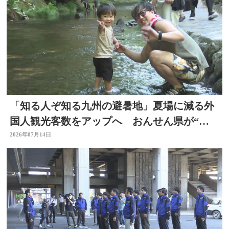
「知る人ぞ知る九州の避暑地」夏場に減る外
国人観光客数をアップへ おんせん県が“涼
しい大分”に
2026年07月14日