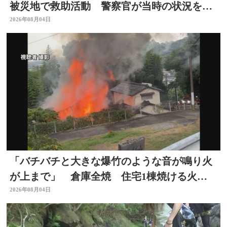
被災地で救助活動 警察官が当時の状況を語
る 大分
2026年08月04日
「バチバチと大きな爆竹のような音が鳴り火
が上まで」 倉庫全焼 住宅1棟焼ける火
事 大分
2026年08月04日