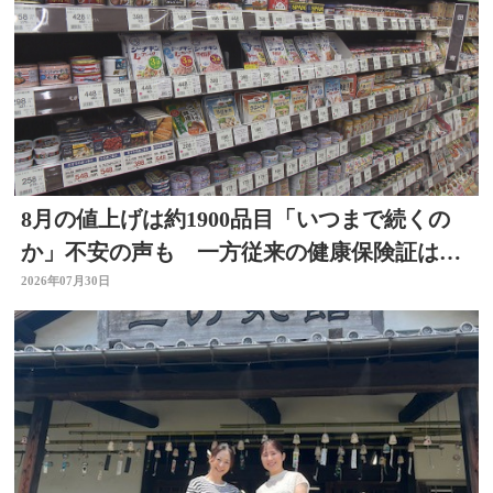
8月の値上げは約1900品目「いつまで続くの
か」不安の声も 一方従来の健康保険証は使
用不可に
2026年07月30日