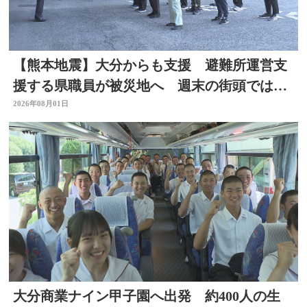
【熊本地震】大分からも支援 避難所運営支
援する県職員が被災地へ 週末の街頭では募
金の呼びかけも
2026年08月01日
大分商業ナイン甲子園へ出発 約400人の生