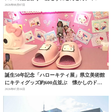
ジする」大分
2026年08月07日
誕生50年記念「ハローキティ展」県立美術館
にキティグッズ約600点並ぶ 懐かしのドラ
イヤーなど 大分
2026年07月16日