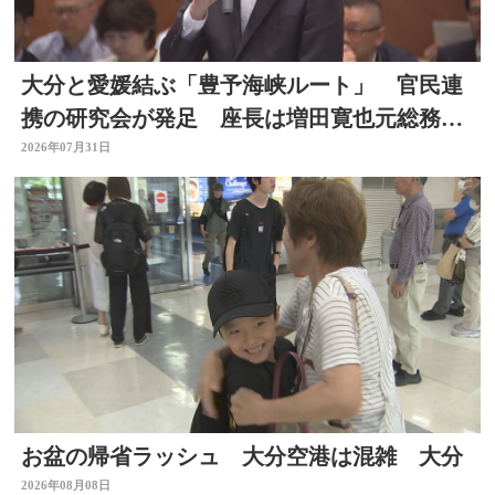
大分と愛媛結ぶ「豊予海峡ルート」 官民連
携の研究会が発足 座長は増田寛也元総務大
臣 大分
2026年07月31日
お盆の帰省ラッシュ 大分空港は混雑 大分
2026年08月08日