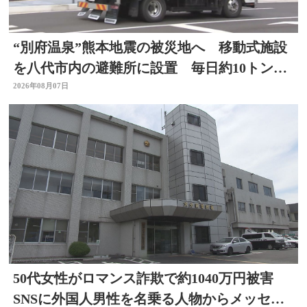
“別府温泉”熊本地震の被災地へ 移動式施設
を八代市内の避難所に設置 毎日約10トンの
温泉届ける 大分
2026年08月07日
50代女性がロマンス詐欺で約1040万円被害
SNSに外国人男性を名乗る人物からメッセー