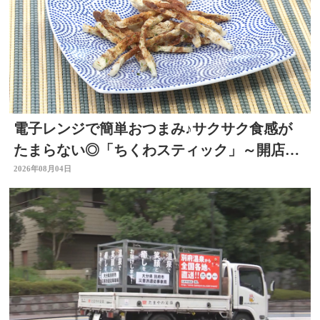
電子レンジで簡単おつまみ♪サクサク食感が
たまらない◎「ちくわスティック」～開店！
キッチン別府ちゃん～
2026年08月04日