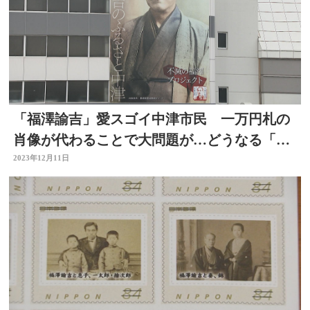
「福澤諭吉」愛スゴイ中津市民 一万円札の
肖像が代わることで大問題が…どうなる「お
札せんべい」【大分】
2023年12月11日