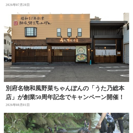
円被害 大分
2026年07月28日
別府名物和風野菜ちゃんぽんの「うた乃総本
店」が創業50周年記念でキャンペーン開催！
2026年08月01日