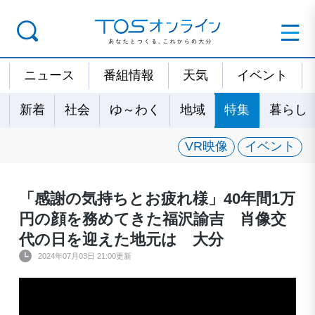
ニュース
番組情報
天気
イベント
新着
社会
ゆ～わく
地域
特集
暮らし
VR映像
イベント
「感謝の気持ちとお疲れ様」40年間1万
円の顔を務めてきた福沢諭吉 肖像交
代の日を迎えた地元は 大分
2024年07月03日 21:00更新