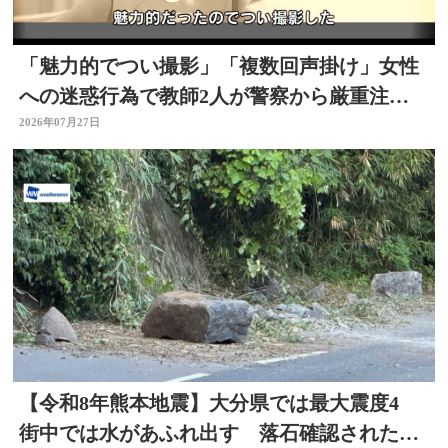
「魅力的でつい撮影」「複数回声掛け」女性
への迷惑行為で教師2人が警察から厳重注
意 文書訓告に 大分
2026年07月27日
【令和8年熊本地震】大分県では最大震度4
街中では水があふれ出す 落石確認されたと