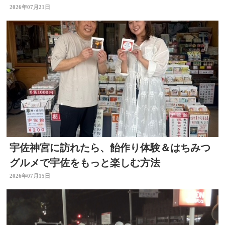
ジ 大分
2026年07月21日
宇佐神宮に訪れたら、飴作り体験＆はちみつ
グルメで宇佐をもっと楽しむ方法
2026年07月15日