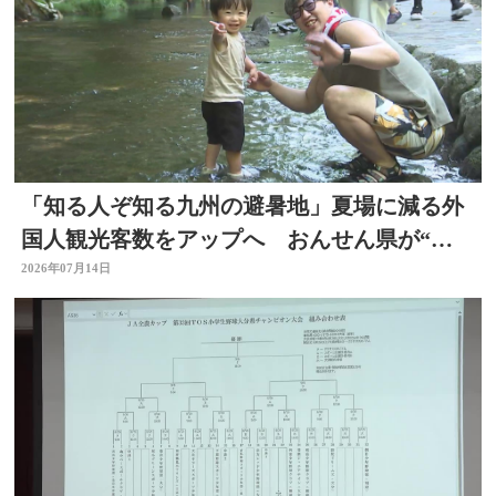
「知る人ぞ知る九州の避暑地」夏場に減る外
国人観光客数をアップへ おんせん県が“涼
しい大分”に
2026年07月14日