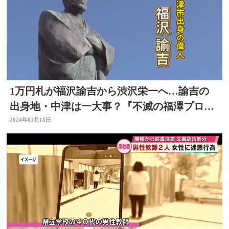
1万円札が福沢諭吉から渋沢栄一へ…諭吉の
出身地・中津は一大事？『不滅の福澤プロジ
ェクト』
2024年01月18日