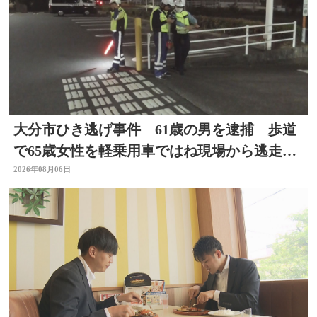
大分市ひき逃げ事件 61歳の男を逮捕 歩道
で65歳女性を軽乗用車ではね現場から逃走し
た疑い
2026年08月06日