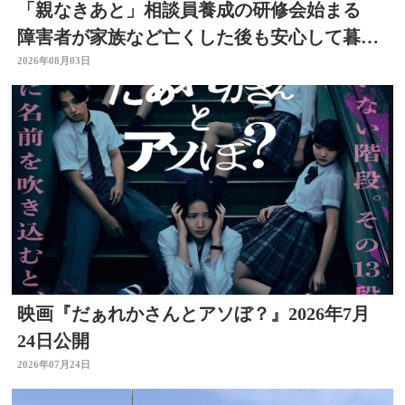
「親なきあと」相談員養成の研修会始まる
障害者が家族など亡くした後も安心して暮ら
せるように 大分
2026年08月03日
映画『だぁれかさんとアソぼ？』2026年7月
24日公開
2026年07月24日