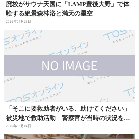
廃校がサウナ天国に「LAMP豊後大野」で体
験する絶景森林浴と満天の星空
2026年07月29日
「そこに要救助者がいる、助けてください」
被災地で救助活動 警察官が当時の状況を語
る 大分
2026年08月04日