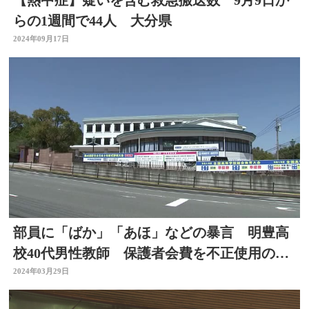
【熱中症】疑いを含む救急搬送数 9月9日か
らの1週間で44人 大分県
2024年09月17日
部員に「ばか」「あほ」などの暴言 明豊高
校40代男性教師 保護者会費を不正使用の疑
いも 大分
2024年03月29日