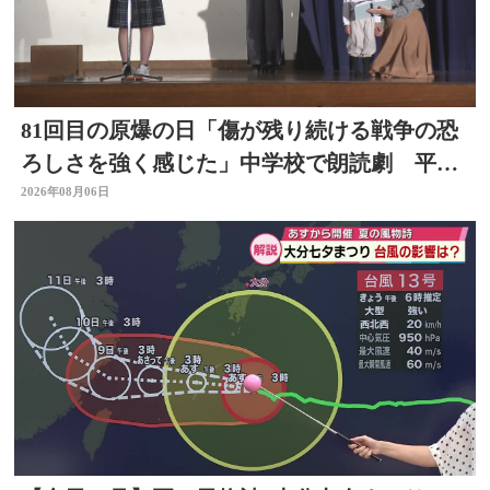
81回目の原爆の日「傷が残り続ける戦争の恐
ろしさを強く感じた」中学校で朗読劇 平和
の大切さ学ぶ 大分
2026年08月06日