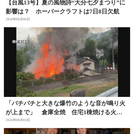
【台風13号】夏の風物詩“大分七夕まつり”に
影響は？ ホーバークラフトは7日8日欠航
2026年08月06日
「バチバチと大きな爆竹のような音が鳴り火
が上まで」 倉庫全焼 住宅1棟焼ける火
事 大分
2026年08月04日