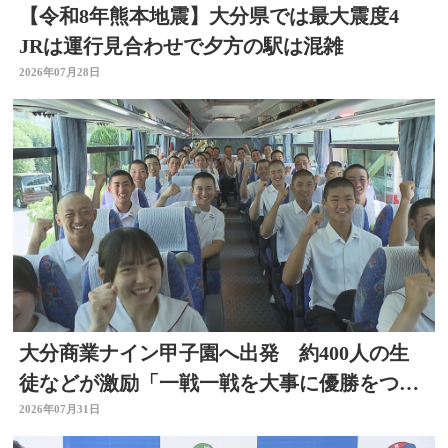
【令和8年熊本地震】大分県では最大震度4
JRは運行見合わせで夕方の駅は混雑
2026年07月28日
大分商業ナイン甲子園へ出発 約400人の生
徒などが激励「一戦一戦を大事に優勝をつか
み取って」
2026年07月31日