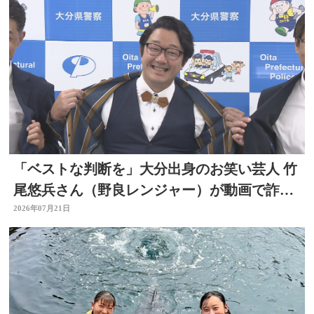
「ベストな判断を」大分出身のお笑い芸人 竹
尾悠兵さん（野良レンジャー）が動画で詐欺
被害防止呼びかけ
2026年07月21日