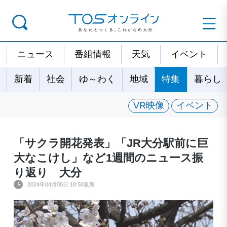
ニュース
番組情報
天気
イベント
新着
社会
ゆ～わく
地域
特集
暮らし
VR映像
イベント
「サクラ開花発表」「JR大分駅前に巨
大なこけし」など1週間のニュース振
り返り 大分
2024年04月05日 18:50更新