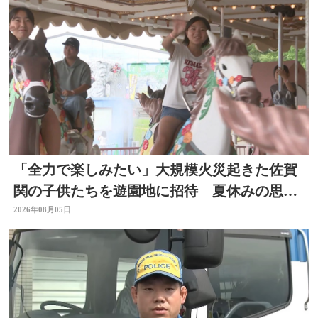
「全力で楽しみたい」大規模火災起きた佐賀
関の子供たちを遊園地に招待 夏休みの思い
出作りに 大分
2026年08月05日