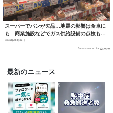
スーパーでパンが欠品…地震の影響は食卓に
も 商業施設などでガス供給設備の点検も進
む 大分
2026年08月04日
Recommended by
最新のニュース