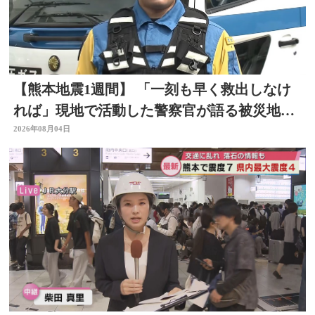
【熊本地震1週間】 「一刻も早く救出しなけ
れば」現地で活動した警察官が語る被災地の
状況 大分
2026年08月04日