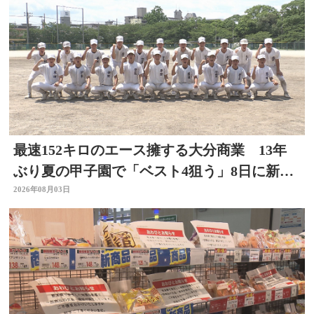
最速152キロのエース擁する大分商業 13年
ぶり夏の甲子園で「ベスト4狙う」8日に新潟
代表と対戦
2026年08月03日