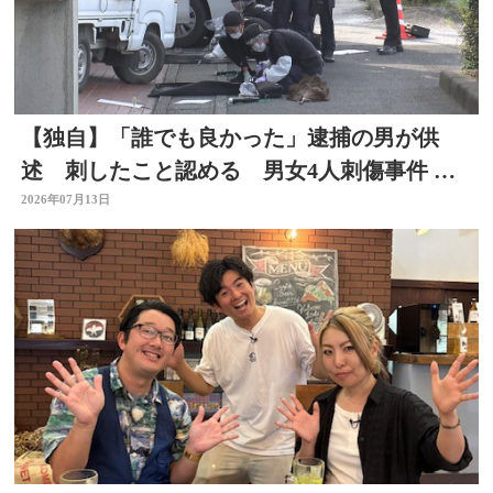
【独自】「誰でも良かった」逮捕の男が供
述 刺したこと認める 男女4人刺傷事件 被
害者と面識なし 大分
2026年07月13日