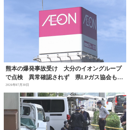
熊本の爆発事故受け 大分のイオングループ
で点検 異常確認されず 県LPガス協会も安
全点検を通知
2026年07月30日