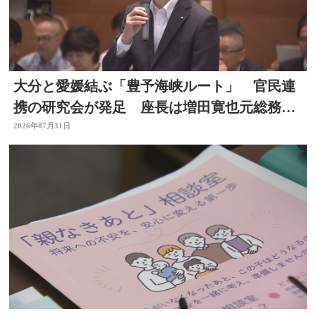
大分と愛媛結ぶ「豊予海峡ルート」 官民連
携の研究会が発足 座長は増田寛也元総務大
臣 大分
2026年07月31日