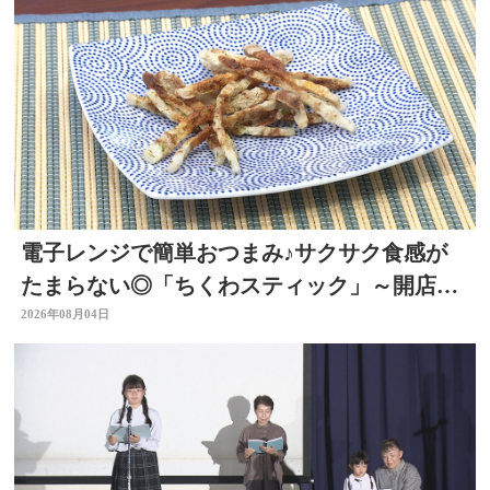
電子レンジで簡単おつまみ♪サクサク食感が
たまらない◎「ちくわスティック」～開店！
キッチン別府ちゃん～
2026年08月04日