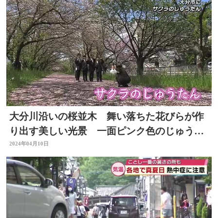
大分川沿いの桜並木 舞い落ちた花びらが作
り出す美しい光景 一面ピンク色のじゅうた
んに 大分
2024年04月10日