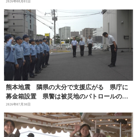
2026年08月01日
熊本地震 隣県の大分で支援広がる 県庁に
募金箱設置 県警は被災地のパトロールのた
め部隊を派遣
2026年07月30日