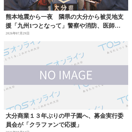
熊本地震から一夜 隣県の大分から被災地支
援「九州1つとなって」警察や消防、医師、
看護師、水道局など
2026年07月29日
大分商業１３年ぶりの甲子園へ、募金実行委
員会が「クラファンで応援」