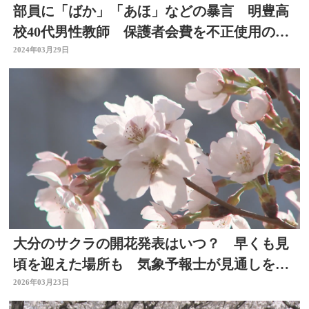
部員に「ばか」「あほ」などの暴言 明豊高
校40代男性教師 保護者会費を不正使用の疑
いも 大分
2024年03月29日
大分のサクラの開花発表はいつ？ 早くも見
頃を迎えた場所も 気象予報士が見通しを解
説
2026年03月23日