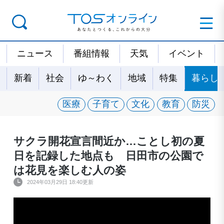
ニュース
番組情報
天気
イベント
新着
社会
ゆ～わく
地域
特集
暮らし
医療
子育て
文化
教育
防災
サクラ開花宣言間近か…ことし初の夏
日を記録した地点も 日田市の公園で
は花見を楽しむ人の姿
2024年03月29日 18:40更新