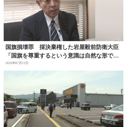
国旗損壊罪 採決棄権した岩屋毅前防衛大臣
「国旗を尊重するという意識は自然な形で育
まれるべきもの」大分
2026年07月11日