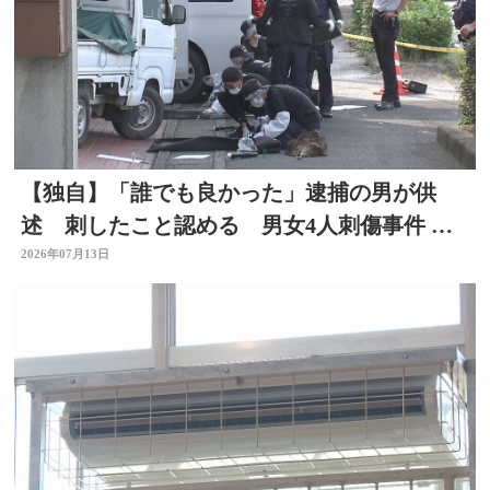
【独自】「誰でも良かった」逮捕の男が供
述 刺したこと認める 男女4人刺傷事件 被
害者と面識なし 大分
2026年07月13日