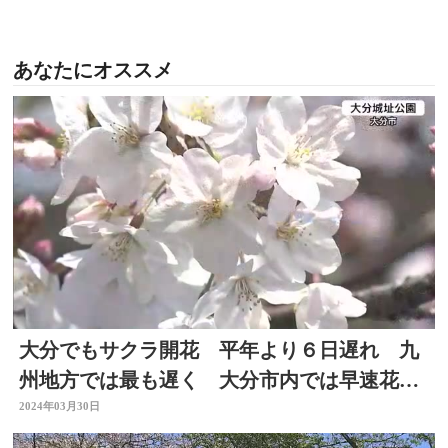
あなたにオススメ
大分でもサクラ開花 平年より６日遅れ 九
州地方では最も遅く 大分市内では早速花見
客も
2024年03月30日