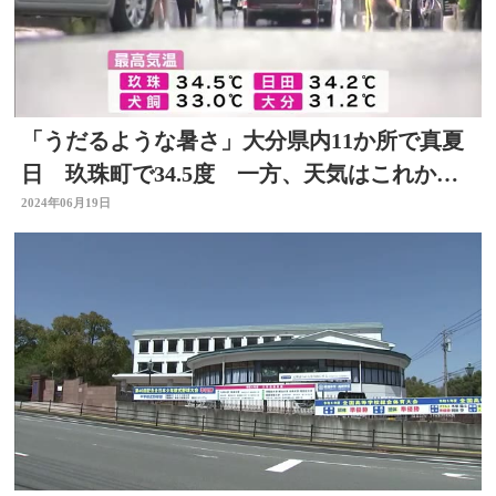
「うだるような暑さ」大分県内11か所で真夏
日 玖珠町で34.5度 一方、天気はこれから
下り坂に
2024年06月19日