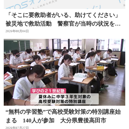
「そこに要救助者がいる、助けてください」
被災地で救助活動 警察官が当時の状況を語
る 大分
2026年08月04日
“無料の学習塾”で高校受験対策の特別講座始
まる 140人が参加 大分県豊後高田市
2026年07月27日