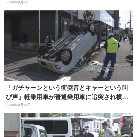
金の呼びかけも
2026年08月01日
「ガチャーンという衝突音とキャーという叫
び声」軽乗用車が普通乗用車に追突され横
転 周囲騒然 大分
2026年08月06日