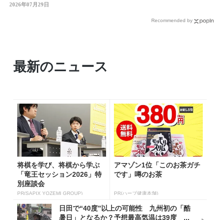
熊本地震】
2026年07月29日
Recommended by
最新のニュース
将棋を学び、将棋から学ぶ
アマゾン1位「このお茶ガチ
「竜王セッション2026」特
です」噂のお茶
別座談会
PR(SAPIX YOZEMI GROUP)
PR(ハーブ健康本舗)
日田で“40度”以上の可能性 九州初の「酷
暑日」となるか？予想最高気温は39度 ...