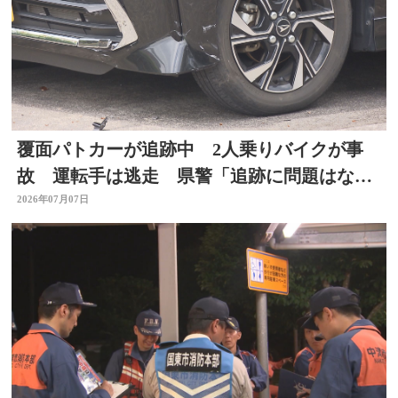
覆面パトカーが追跡中 2人乗りバイクが事
故 運転手は逃走 県警「追跡に問題はな
い」大分
2026年07月07日