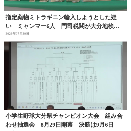
指定薬物ミトラギニン輸入しようとした疑
い ミャンマー6人 門司税関が大分地検に
告発 大分
2026年07月29日
小学生野球大分県チャンピオン大会 組み合
わせ抽選会 8月29日開幕 決勝は9月6日