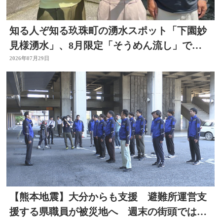
知る人ぞ知る玖珠町の湧水スポット「下園妙
見様湧水」、8月限定「そうめん流し」で涼
を求めて
2026年07月29日
【熊本地震】大分からも支援 避難所運営支
援する県職員が被災地へ 週末の街頭では募