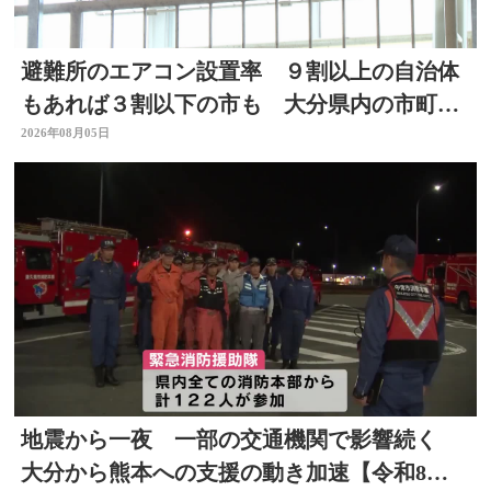
避難所のエアコン設置率 ９割以上の自治体
もあれば３割以下の市も 大分県内の市町村
を調査
2026年08月05日
地震から一夜 一部の交通機関で影響続く
大分から熊本への支援の動き加速【令和8年