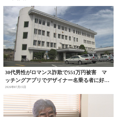
30代男性がロマンス詐欺で551万円被害 マ
ッチングアプリでデザイナー名乗る者に好意
抱く 大分
2026年07月15日