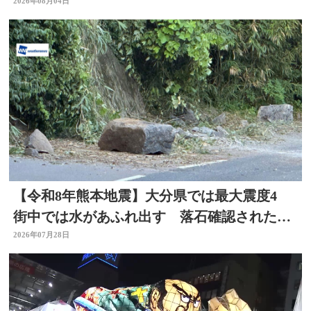
2026年08月04日
【令和8年熊本地震】大分県では最大震度4
街中では水があふれ出す 落石確認されたと
ころも
2026年07月28日