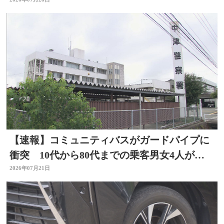
を観測
【速報】コミュニティバスがガードパイプに
衝突 10代から80代までの乗客男女4人が病
院に搬送
2026年07月21日