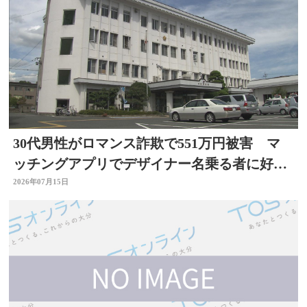
30代男性がロマンス詐欺で551万円被害 マ
ッチングアプリでデザイナー名乗る者に好意
抱く 大分
2026年07月15日