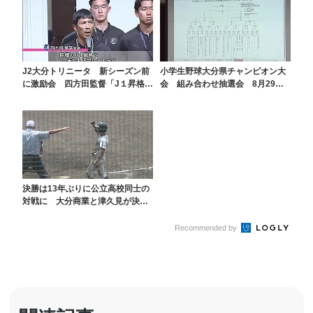
J2大分トリニータ 新シーズン前
小学生野球大分県チャンピオン大
に激励会 四方田監督「J１昇格に
会 組み合わせ抽選会 8月29日
一歩でも近づける...
開幕 決勝は9月6...
決勝は13年ぶりに公立高校同士の
対戦に 大分商業と津久見が決勝
進出【全国高校野球...
Recommended by