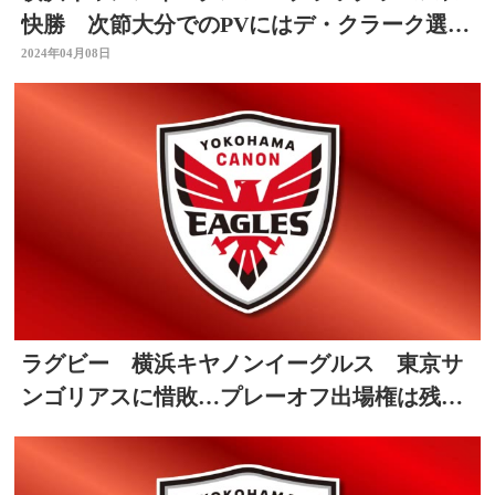
快勝 次節大分でのPVにはデ・クラーク選手
が登場予定 大分
2024年04月08日
ラグビー 横浜キヤノンイーグルス 東京サ
ンゴリアスに惜敗…プレーオフ出場権は残り
１枠