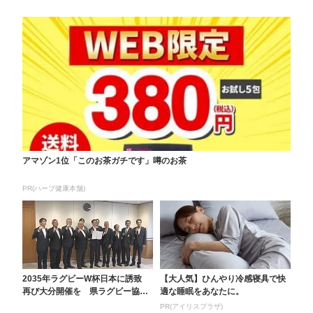
アマゾン1位「このお茶ガチです」噂のお茶
PR(ハーブ健康本舗)
2035年ラグビーW杯日本に誘致
【大人気】ひんやり冷感寝具で快
再び大分開催を 県ラグビー協会
適な睡眠をあなたに。
などが佐藤知事に...
PR(アイリスプラザ)