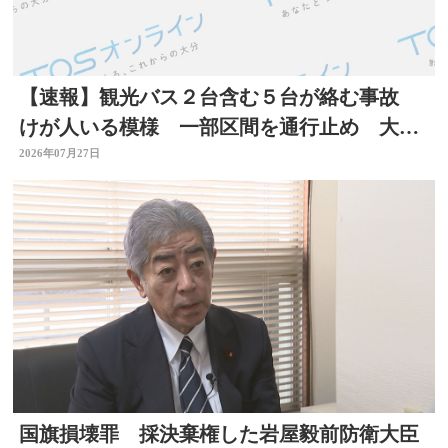
【速報】観光バス２台含む５台が絡む事故
けが人いる模様 一部区間を通行止め 大分
自動車道
2026年07月27日
国旗損壊罪 採決棄権した岩屋毅前防衛大臣