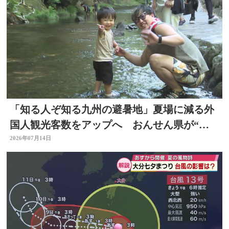
「知る人ぞ知る九州の避暑地」夏場に減る外
国人観光客数をアップへ おんせん県が“涼
しい大分”に
2026年07月14日