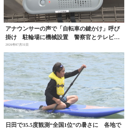
アナウンサーの声で「自転車の鍵かけ」呼び
掛け 駐輪場に機械設置 警察官とテレビ局
がタッグ 大分
2026年07月31日
日田で35.5度観測“全国1位”の暑さに 各地で