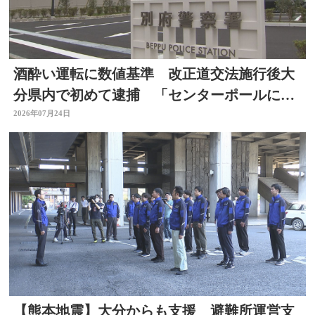
酒酔い運転に数値基準 改正道交法施行後大
分県内で初めて逮捕 「センターポールに接
触して去った」と通報
2026年07月24日
【熊本地震】大分からも支援 避難所運営支