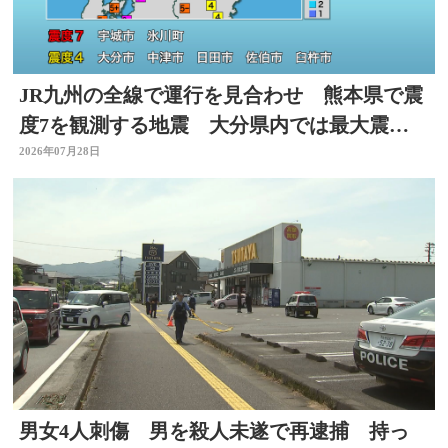
JR九州の全線で運行を見合わせ 熊本県で震
度7を観測する地震 大分県内では最大震度4
を観測
2026年07月28日
男女4人刺傷 男を殺人未遂で再逮捕 持っ