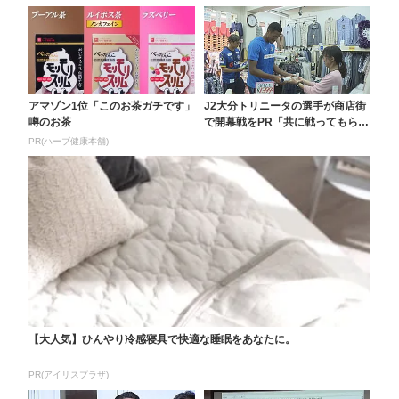
アマゾン1位「このお茶ガチです」
J2大分トリニータの選手が商店街
噂のお茶
で開幕戦をPR「共に戦ってもらえ
るとうれしい」
PR(ハーブ健康本舗)
【大人気】ひんやり冷感寝具で快適な睡眠をあなたに。
PR(アイリスプラザ)