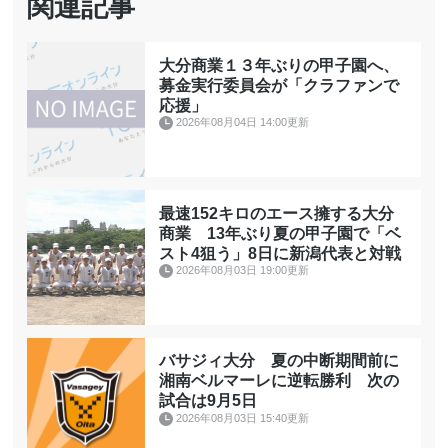
関連記事
大分商業１３年ぶりの甲子園へ、
募金実行委員会が「クラファンで
応援」
2026年08月04日 14:00更新
最速152キロのエース擁する大分
商業 13年ぶり夏の甲子園で「ベ
スト4狙う」8日に新潟代表と対戦
2026年08月03日 19:00更新
バサジィ大分 夏の中断期間前に
湘南ベルマーレに逆転勝利 次の
試合は9月5日
2026年08月03日 15:40更新