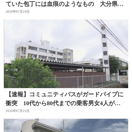
ていた包丁には血痕のようなもの 大分県佐
伯市
2026年07月24日
【速報】コミュニティバスがガードパイプに
衝突 10代から80代までの乗客男女4人が病
院に搬送
2026年07月21日