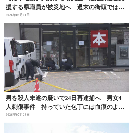
援する県職員が被災地へ 週末の街頭では募
金の呼びかけも
2026年08月01日
男を殺人未遂の疑いで24日再逮捕へ 男女4
人刺傷事件 持っていた包丁には血痕のよう
なもの付着
2026年07月23日