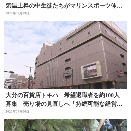
気温上昇の中生徒たちがマリンスポーツ体
験 大分
2026年07月09日
大分の百貨店トキハ 希望退職者を約100人
募集 売り場の見直しへ「持続可能な経営体
制構築のため」
2026年07月06日