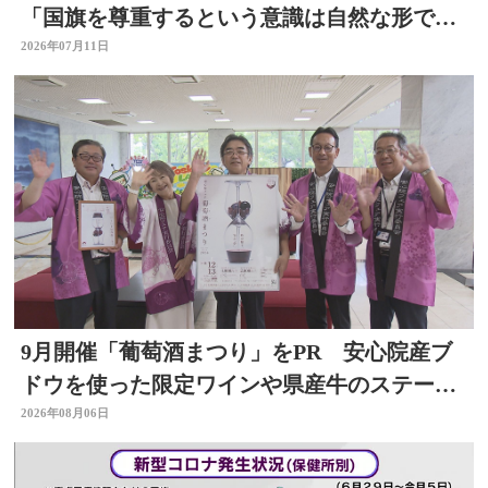
「国旗を尊重するという意識は自然な形で育
まれるべきもの」大分
2026年07月11日
9月開催「葡萄酒まつり」をPR 安心院産ブ
ドウを使った限定ワインや県産牛のステーキ
など 大分
2026年08月06日