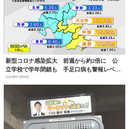
新型コロナ感染拡大 前週から約2倍に 公
立学校で学年閉鎖も 手足口病も警報レベル
上回る 大分
2026年07月08日