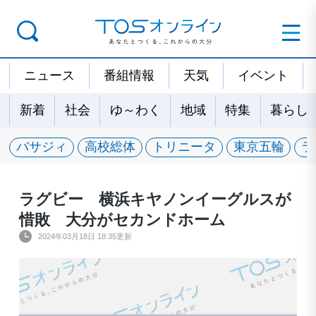
ニュース
番組情報
天気
イベント
新着
社会
ゆ～わく
地域
特集
暮らし
バサジィ
高校総体
トリニータ
東京五輪
ラ
ラグビー 横浜キヤノンイーグルスが
惜敗 大分がセカンドホーム
2024年03月18日 18:35更新