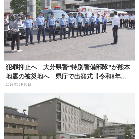
犯罪抑止へ 大分県警“特別警備部隊”が熊本
地震の被災地へ 県庁で出発式【令和8年熊
本地震】
2026年08月03日