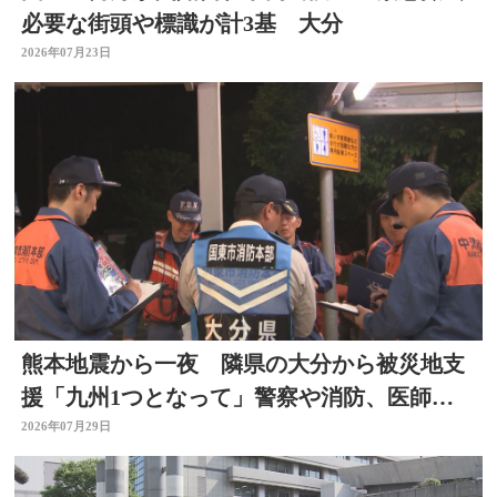
必要な街頭や標識が計3基 大分
2026年07月23日
熊本地震から一夜 隣県の大分から被災地支
援「九州1つとなって」警察や消防、医師、
看護師、水道局など
2026年07月29日