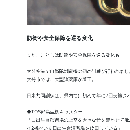
防衛や安全保障を巡る変化
また、ことしは防衛や安全保障を巡る変化も。
大分空港で自衛隊戦闘機の初の訓練が行われまし
大分市では、大型弾薬庫が着工。
日米共同訓練は、県内では初めて年に2回実施さ
◆TOS野島亜樹キャスター
「日出生台演習場の上空を大きな音を響かせて飛
イ2機がいま日出生台演習場を旋回している」