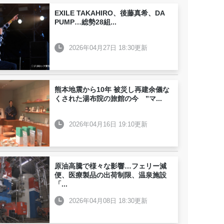
EXILE TAKAHIRO、後藤真希、DA
PUMP…総勢28組
...
2026年04月27日 18:30更新
熊本地震から10年 被災し再建余儀な
くされた湯布院の旅館の今 ”マ
...
2026年04月16日 19:10更新
原油高騰で様々な影響…フェリー減
便、医療製品の出荷制限、温泉施設
「
...
2026年04月08日 18:30更新