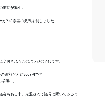
の市長が誕生。
が341票差の激戦を制しました。
に交付されるこのバッジの値段です。
分の総額だと約90万円です。
の増額に。
議会もある中、先週改めて議長に聞いてみると…