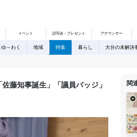
イベント
試写会・プレゼント
アナウンサー
ゆ～わく
地域
特集
暮らし
大分の未解決
関
「佐藤知事誕生」「議員バッジ」
」