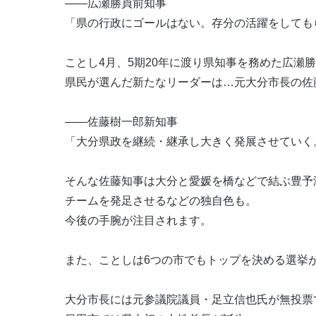
――広瀬勝貞前知事
「県の行政にゴールはない。存分の活躍をしても
ことし4月、5期20年に渡り県知事を務めた広瀬
県民が選んだ新たなリーダーは…元大分市長の佐
――佐藤樹一郎新知事
「大分県政を継続・継承し大きく発展させていく
そんな佐藤知事は大分と愛媛を橋などで結ぶ豊予
チームを発足させるなどの独自色も。
今後の手腕が注目されます。
また、ことしは6つの市でもトップを決める選挙
大分市長には元参議院議員・足立信也氏が無投票